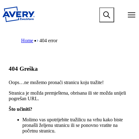
P
r
M
e
a
s
i
k
n
M
B
o
n
a
r
č
Home
404 error
a
i
e
i
v
n
a
n
i
n
d
a
g
a
c
g
a
v
r
l
404 Greška
t
i
u
a
i
g
m
v
o
a
b
Oops…ne možemo pronaći stranicu koju tražite!
n
n
t
i
m
i
Stranica je možda premještena, obrisana ili ste možda unijeli
s
e
o
pogrešan URL.
a
g
n
d
a
m
Što učiniti?
r
m
e
ž
e
g
Molimo vas upotrijebite tražilicu na vrhu kako biste
a
n
a
pronašli željenu stranicu ili se ponovno vratite na
j
u
m
početnu stranicu.
m
e