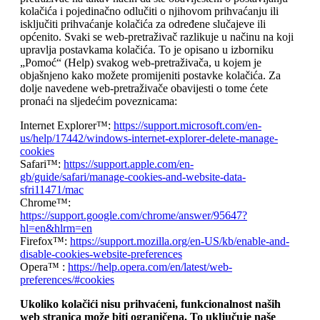
kolačića i pojedinačno odlučiti o njihovom prihvaćanju ili
isključiti prihvaćanje kolačića za određene slučajeve ili
općenito. Svaki se web-pretraživač razlikuje u načinu na koji
upravlja postavkama kolačića. To je opisano u izborniku
„Pomoć“ (Help) svakog web-pretraživača, u kojem je
objašnjeno kako možete promijeniti postavke kolačića. Za
dolje navedene web-pretraživače obavijesti o tome ćete
pronaći na sljedećim poveznicama:
Internet Explorer™:
https://support.microsoft.com/en-
us/help/17442/windows-internet-explorer-delete-manage-
cookies
Safari™:
https://support.apple.com/en-
gb/guide/safari/manage-cookies-and-website-data-
sfri11471/mac
Chrome™:
https://support.google.com/chrome/answer/95647?
hl=en&hlrm=en
Firefox™:
https://support.mozilla.org/en-US/kb/enable-and-
disable-cookies-website-preferences
Opera™ :
https://help.opera.com/en/latest/web-
preferences/#cookies
Ukoliko kolačići nisu prihvaćeni, funkcionalnost naših
web stranica može biti ograničena. To uključuje naše