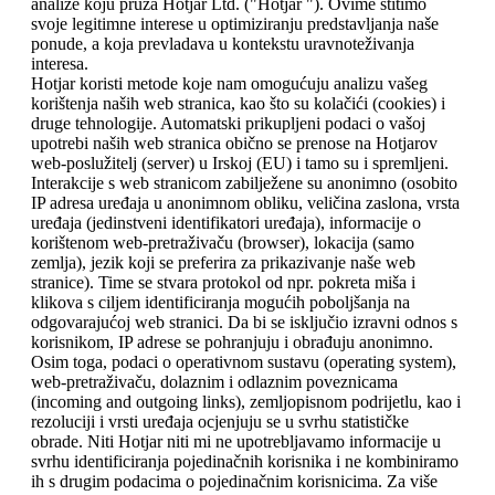
analize koju pruža Hotjar Ltd. ("Hotjar "). Ovime štitimo
svoje legitimne interese u optimiziranju predstavljanja naše
ponude, a koja prevladava u kontekstu uravnoteživanja
interesa.
Hotjar koristi metode koje nam omogućuju analizu vašeg
korištenja naših web stranica, kao što su kolačići (cookies) i
druge tehnologije. Automatski prikupljeni podaci o vašoj
upotrebi naših web stranica obično se prenose na Hotjarov
web-poslužitelj (server) u Irskoj (EU) i tamo su i spremljeni.
Interakcije s web stranicom zabilježene su anonimno (osobito
IP adresa uređaja u anonimnom obliku, veličina zaslona, ​​vrsta
uređaja (jedinstveni identifikatori uređaja), informacije o
korištenom web-pretraživaču (browser), lokacija (samo
zemlja), jezik koji se preferira za prikazivanje naše web
stranice). Time se stvara protokol od npr. pokreta miša i
klikova s ​​ciljem identificiranja mogućih poboljšanja na
odgovarajućoj web stranici. Da bi se isključio izravni odnos s
korisnikom, IP adrese se pohranjuju i obrađuju anonimno.
Osim toga, podaci o operativnom sustavu (operating system),
web-pretraživaču, dolaznim i odlaznim poveznicama
(incoming and outgoing links), zemljopisnom podrijetlu, kao i
rezoluciji i vrsti uređaja ocjenjuju se u svrhu statističke
obrade. Niti Hotjar niti mi ne upotrebljavamo informacije u
svrhu identificiranja pojedinačnih korisnika i ne kombiniramo
ih s drugim podacima o pojedinačnim korisnicima. Za više