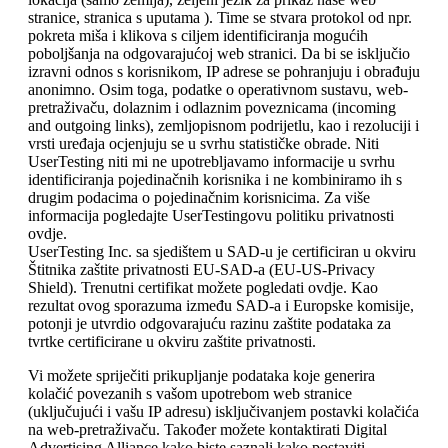
stranice, stranica s uputama ). Time se stvara protokol od npr.
pokreta miša i klikova s ​​ciljem identificiranja mogućih
poboljšanja na odgovarajućoj web stranici. Da bi se isključio
izravni odnos s korisnikom, IP adrese se pohranjuju i obrađuju
anonimno. Osim toga, podatke o operativnom sustavu, web-
pretraživaču, dolaznim i odlaznim poveznicama (incoming
and outgoing links), zemljopisnom podrijetlu, kao i rezoluciji i
vrsti uređaja ocjenjuju se u svrhu statističke obrade. Niti
UserTesting niti mi ne upotrebljavamo informacije u svrhu
identificiranja pojedinačnih korisnika i ne kombiniramo ih s
drugim podacima o pojedinačnim korisnicima. Za više
informacija pogledajte UserTestingovu politiku privatnosti
ovdje.
UserTesting Inc. sa sjedištem u SAD-u je certificiran u okviru
Štitnika zaštite privatnosti EU-SAD-a (EU-US-Privacy
Shield). Trenutni certifikat možete pogledati ovdje. Kao
rezultat ovog sporazuma između SAD-a i Europske komisije,
potonji je utvrdio odgovarajuću razinu zaštite podataka za
tvrtke certificirane u okviru zaštite privatnosti.
Vi možete spriječiti prikupljanje podataka koje generira
kolačić povezanih s vašom upotrebom web stranice
(uključujući i vašu IP adresu) isključivanjem postavki kolačića
na web-pretraživaču. Također možete kontaktirati Digital
Advertising Alliance kako biste saznali kako postaviti