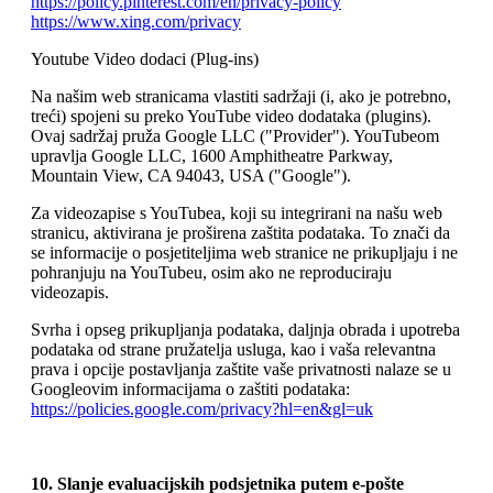
https://policy.pinterest.com/en/privacy-policy
https://www.xing.com/privacy
Youtube Video dodaci (Plug-ins)
Na našim web stranicama vlastiti sadržaji (i, ako je potrebno,
treći) spojeni su preko YouTube video dodataka (plugins).
Ovaj sadržaj pruža Google LLC ("Provider"). YouTubeom
upravlja Google LLC, 1600 Amphitheatre Parkway,
Mountain View, CA 94043, USA ("Google").
Za videozapise s YouTubea, koji su integrirani na našu web
stranicu, aktivirana je proširena zaštita podataka. To znači da
se informacije o posjetiteljima web stranice ne prikupljaju i ne
pohranjuju na YouTubeu, osim ako ne reproduciraju
videozapis.
Svrha i opseg prikupljanja podataka, daljnja obrada i upotreba
podataka od strane pružatelja usluga, kao i vaša relevantna
prava i opcije postavljanja zaštite vaše privatnosti nalaze se u
Googleovim informacijama o zaštiti podataka:
https://policies.google.com/privacy?hl=en&gl=uk
10. Slanje evaluacijskih podsjetnika putem e-pošte