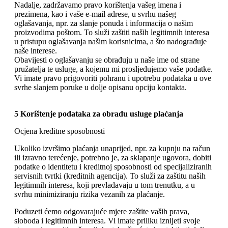
Nadalje, zadržavamo pravo korištenja vašeg imena i
prezimena, kao i vaše e-mail adrese, u svrhu našeg
oglašavanja, npr. za slanje ponuda i informacija o našim
proizvodima poštom. To služi zaštiti naših legitimnih interesa
u pristupu oglašavanja našim korisnicima, a što nadograđuje
naše interese.
Obavijesti o oglašavanju se obrađuju u naše ime od strane
pružatelja te usluge, a kojemu mi prosljeđujemo vaše podatke.
Vi imate pravo prigovoriti pohranu i upotrebu podataka u ove
svrhe slanjem poruke u dolje opisanu opciju kontakta.
5 Korištenje podataka za obradu usluge plaćanja
Ocjena kreditne sposobnosti
Ukoliko izvršimo plaćanja unaprijed, npr. za kupnju na račun
ili izravno terećenje, potrebno je, za sklapanje ugovora, dobiti
podatke o identitetu i kreditnoj sposobnosti od specijaliziranih
servisnih tvrtki (kreditnih agencija). To služi za zaštitu naših
legitimnih interesa, koji prevladavaju u tom trenutku, a u
svrhu minimiziranju rizika vezanih za plaćanje.
Poduzeti ćemo odgovarajuće mjere zaštite vaših prava,
sloboda i legitimnih interesa. Vi imate priliku iznijeti svoje