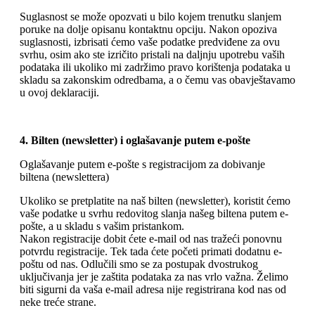
Suglasnost se može opozvati u bilo kojem trenutku slanjem
poruke na dolje opisanu kontaktnu opciju. Nakon opoziva
suglasnosti, izbrisati ćemo vaše podatke predviđene za ovu
svrhu, osim ako ste izričito pristali na daljnju upotrebu vaših
podataka ili ukoliko mi zadržimo pravo korištenja podataka u
skladu sa zakonskim odredbama, a o čemu vas obavještavamo
u ovoj deklaraciji.
4. Bilten (newsletter) i oglašavanje putem e-pošte
Oglašavanje putem e-pošte s registracijom za dobivanje
biltena (newslettera)
Ukoliko se pretplatite na naš bilten (newsletter), koristit ćemo
vaše podatke u svrhu redovitog slanja našeg biltena putem e-
pošte, a u skladu s vašim pristankom.
Nakon registracije dobit ćete e-mail od nas tražeći ponovnu
potvrdu registracije. Tek tada ćete početi primati dodatnu e-
poštu od nas. Odlučili smo se za postupak dvostrukog
uključivanja jer je zaštita podataka za nas vrlo važna. Želimo
biti sigurni da vaša e-mail adresa nije registrirana kod nas od
neke treće strane.