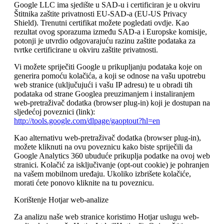
Google LLC ima sjedište u SAD-u i certificiran je u okviru
Štitnika zaštite privatnosti EU-SAD-a (EU-US Privacy
Shield). Trenutni certifikat možete pogledati ovdje. Kao
rezultat ovog sporazuma između SAD-a i Europske komisije,
potonji je utvrdio odgovarajuću razinu zaštite podataka za
tvrtke certificirane u okviru zaštite privatnosti.
Vi možete spriječiti Google u prikupljanju podataka koje on
generira pomoću kolačića, a koji se odnose na vašu upotrebu
web stranice (uključujući i vašu IP adresu) te u obradi tih
podataka od strane Googlea preuzimanjem i instaliranjem
web-pretraživač dodatka (browser plug-in) koji je dostupan na
sljedećoj poveznici (link):
http://tools.google.com/dlpage/gaoptout?hl=en
Kao alternativu web-pretraživač dodatka (browser plug-in),
možete kliknuti na ovu poveznicu kako biste spriječili da
Google Analytics 360 ubuduće prikuplja podatke na ovoj web
stranici. Kolačić za isključivanje (opt-out cookie) je pohranjen
na vašem mobilnom uređaju. Ukoliko izbrišete kolačiće,
morati ćete ponovo kliknite na tu poveznicu.
Korištenje Hotjar web-analize
Za analizu naše web stranice koristimo Hotjar uslugu web-