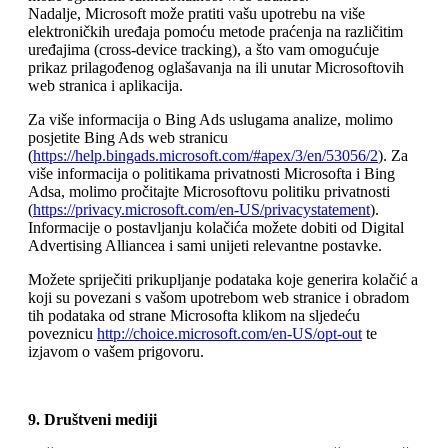
Nadalje, Microsoft može pratiti vašu upotrebu na više
elektroničkih uređaja pomoću metode praćenja na različitim
uređajima (cross-device tracking), a što vam omogućuje
prikaz prilagođenog oglašavanja na ili unutar Microsoftovih
web stranica i aplikacija.
Za više informacija o Bing Ads uslugama analize, molimo
posjetite Bing Ads web stranicu
(
https://help.bingads.microsoft.com/#apex/3/en/53056/2
). Za
više informacija o politikama privatnosti Microsofta i Bing
Adsa, molimo pročitajte Microsoftovu politiku privatnosti
(
https://privacy.microsoft.com/en-US/privacystatement
).
Informacije o postavljanju kolačića možete dobiti od Digital
Advertising Alliancea i sami unijeti relevantne postavke.
Možete spriječiti prikupljanje podataka koje generira kolačić a
koji su povezani s vašom upotrebom web stranice i obradom
tih podataka od strane Microsofta klikom na sljedeću
poveznicu
http://choice.microsoft.com/en-US/opt-out
te
izjavom o vašem prigovoru.
9. Društveni mediji