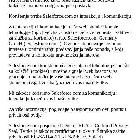
kolačiće i napraviti odgovarajuće postavke.
Korištenje tvrtke Salesforce.com za interakciju i komunikaciju
Za interakciju i komunikaciju, naše web stranice koriste
tehnologije (npr. live chat, customer service requests - zahtjevi
za službu za korisnike) tvrtke Salesforce.com Germany
GmbH ("Salesforce.com"). Ovime štitimo svoje legitimne
interese u optimiziranju predstavljanja naše ponude, a koja
prevladava u kontekstu uravnoteženja interesa.
Salesforce.com koristi uobičajene Internet tehnologije kao što
su kolačići (cookies) i mrežne signale (web beacons) za
praćenje i unapređenje vaše interakcije s našom web
stranicom (e.g. live chat), između vas i naše tvrtke.
Mi također koristimo Salesforce.com za komunikaciju i
interakciju između vas i naše tvrtke.
Za više informacija, pogledajte Salesforce.com-ovu politiku
privatnosti ovdje.
Salesforce.com posjeduje licencu TRUSTe Certified Privacy
Seal. Tvrtka je također certificirana u okviru Štitnika zaštite
privatnosti EU-SAD-a (EU-US-Privacy Shield).