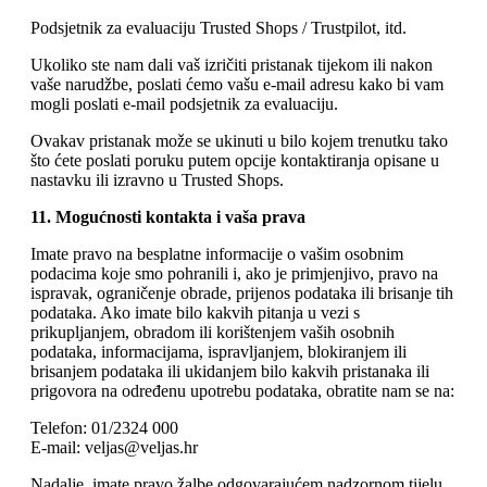
Podsjetnik za evaluaciju Trusted Shops / Trustpilot, itd.
Ukoliko ste nam dali vaš izričiti pristanak tijekom ili nakon
vaše narudžbe, poslati ćemo vašu e-mail adresu kako bi vam
mogli poslati e-mail podsjetnik za evaluaciju.
Ovakav pristanak može se ukinuti u bilo kojem trenutku tako
što ćete poslati poruku putem opcije kontaktiranja opisane u
nastavku ili izravno u Trusted Shops.
11. Mogućnosti kontakta i vaša prava
Imate pravo na besplatne informacije o vašim osobnim
podacima koje smo pohranili i, ako je primjenjivo, pravo na
ispravak, ograničenje obrade, prijenos podataka ili brisanje tih
podataka. Ako imate bilo kakvih pitanja u vezi s
prikupljanjem, obradom ili korištenjem vaših osobnih
podataka, informacijama, ispravljanjem, blokiranjem ili
brisanjem podataka ili ukidanjem bilo kakvih pristanaka ili
prigovora na određenu upotrebu podataka, obratite nam se na:
Telefon: 01/2324 000
E-mail: veljas@veljas.hr
Nadalje, imate pravo žalbe odgovarajućem nadzornom tijelu