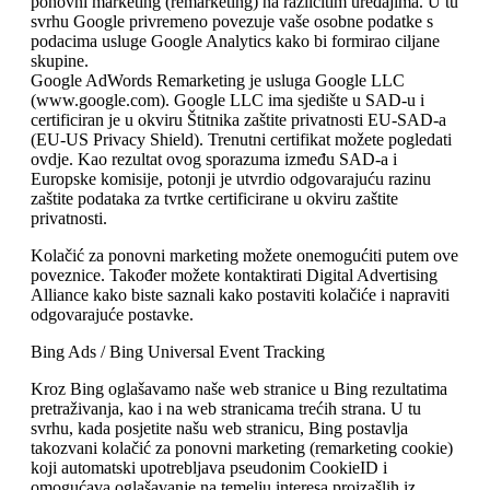
ponovni marketing (remarketing) na različitim uređajima. U tu
svrhu Google privremeno povezuje vaše osobne podatke s
podacima usluge Google Analytics kako bi formirao ciljane
skupine.
Google AdWords Remarketing je usluga Google LLC
(www.google.com). Google LLC ima sjedište u SAD-u i
certificiran je u okviru Štitnika zaštite privatnosti EU-SAD-a
(EU-US Privacy Shield). Trenutni certifikat možete pogledati
ovdje. Kao rezultat ovog sporazuma između SAD-a i
Europske komisije, potonji je utvrdio odgovarajuću razinu
zaštite podataka za tvrtke certificirane u okviru zaštite
privatnosti.
Kolačić za ponovni marketing možete onemogućiti putem ove
poveznice. Također možete kontaktirati Digital Advertising
Alliance kako biste saznali kako postaviti kolačiće i napraviti
odgovarajuće postavke.
Bing Ads / Bing Universal Event Tracking
Kroz Bing oglašavamo naše web stranice u Bing rezultatima
pretraživanja, kao i na web stranicama trećih strana. U tu
svrhu, kada posjetite našu web stranicu, Bing postavlja
takozvani kolačić za ponovni marketing (remarketing cookie)
koji automatski upotrebljava pseudonim CookieID i
omogućava oglašavanje na temelju interesa proizašlih iz