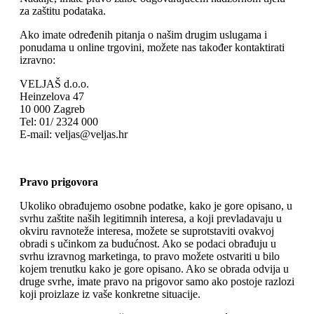
za zaštitu podataka.
Ako imate određenih pitanja o našim drugim uslugama i
ponudama u online trgovini, možete nas također kontaktirati
izravno:
VELJAŠ d.o.o.
Heinzelova 47
10 000 Zagreb
Tel: 01/ 2324 000
E-mail: veljas@veljas.hr
Pravo prigovora
Ukoliko obrađujemo osobne podatke, kako je gore opisano, u
svrhu zaštite naših legitimnih interesa, a koji prevladavaju u
okviru ravnoteže interesa, možete se suprotstaviti ovakvoj
obradi s učinkom za budućnost. Ako se podaci obrađuju u
svrhu izravnog marketinga, to pravo možete ostvariti u bilo
kojem trenutku kako je gore opisano. Ako se obrada odvija u
druge svrhe, imate pravo na prigovor samo ako postoje razlozi
koji proizlaze iz vaše konkretne situacije.