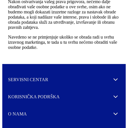
Nakon ostvarivanja vašeg prava prigovora, nećemo dalje
obrađivati ​​vaše osobne podatke u ove svrhe, osim ako ne
budemo mogli dokazati izuzetne razloge za nastavak obrade
podataka, a koji nadilaze vaše interese, prava i slobode ili ako
obrada podataka služi za utvrđivanje, izvršavanje ili obranu
pravnih zahtjeva.
Navedeno se ne primjenjuje ukoliko se obrada radi u svrhu
izravnog marketinga, te tada u tu svrhu nećemo obraditi vaše
osobne podatke.
SERVISNI CENTAR
Expand
KORISNIČKA PODRŠKA
Expand
O NAMA
Expand