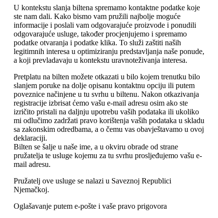
U kontekstu slanja biltena spremamo kontaktne podatke koje
ste nam dali. Kako bismo vam pružili najbolje moguće
informacije i poslali vam odgovarajuće proizvode i ponudili
odgovarajuće usluge, također procjenjujemo i spremamo
podatke otvaranja i podatke klika. To služi zaštiti naših
legitimnih interesa u optimiziranju predstavljanja naše ponude,
a koji prevladavaju u kontekstu uravnoteživanja interesa.
Pretplatu na bilten možete otkazati u bilo kojem trenutku bilo
slanjem poruke na dolje opisanu kontaktnu opciju ili putem
poveznice načinjene u tu svrhu u biltenu. Nakon otkazivanja
registracije izbrisat ćemo vašu e-mail adresu osim ako ste
izričito pristali na daljnju upotrebu vaših podataka ili ukoliko
mi odlučimo zadržati pravo korištenja vaših podataka u skladu
sa zakonskim odredbama, a o čemu vas obavještavamo u ovoj
deklaraciji.
Bilten se šalje u naše ime, a u okviru obrade od strane
pružatelja te usluge kojemu za tu svrhu prosljeđujemo vašu e-
mail adresu.
Pružatelj ove usluge se nalazi u Saveznoj Republici
Njemačkoj.
Oglašavanje putem e-pošte i vaše pravo prigovora