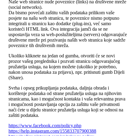
Naše web stranice nude poveznice (links) na društvene mreže
(social networks).
Da bismo povećali zaštitu vaših podataka prilikom vaše
posjete na našu web stranicu, te poveznice nismo potpuno
integrirali u stranicu kao dodatke (plug-ins), već samo
koristeći HTML link. Ova integracija jamči da se ne
uspostavlja veza sa web-poslužiteljima (servers) odgovarajuće
društvene mreže pri pozivanju naših web stranica koje sadrže
poveznice tih društvenih mreža.
Ukoliko kliknete na jedan od gumba, otvoriti će se novi
prozor vašeg preglednika i pozvati stranicu odgovarajućeg
pružatelja usluga, na kojem možete (ukoliko je potrebno,
nakon unosa podataka za prijavu), npr. pritisnuti gumb Dijeli
(Share).
Svrha i opseg prikupljanja podataka, daljnja obrada i
korištenje podataka od strane pružatelja usluga na njihovim
stranicama, kao i mogućnost kontakta i vaša relevantna prava
i mogućnosti postavljanja opcija za zaštitu vaše privatnosti
naći ćete u dijelu stranice pružatelja usluga koji se odnosi na
zaštiti podataka.
https://www.facebook.com/policy.php
https://help.instagram.com/155833707900388