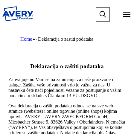
P
r
M
e
a
s
i
k
n
M
B
o
n
a
r
č
Home
Deklaracija o zastiti podataka
a
i
e
i
v
n
a
n
i
n
d
a
g
a
c
g
a
v
r
l
Deklaracija o zaštiti podataka
t
i
u
a
i
g
m
v
o
a
b
Zahvaljujemo Vam se na zanimanju za naše proizvode i
n
n
t
usluge. Zaštita vaše privatnosti vrlo je važna za nas. U
i
m
i
nastavku ćete naći pojedinosti vezane za postupanje s vašim
s
e
o
podacima u skladu s Člankom 13 EU-DSGVO.
a
g
n
d
a
m
Ova deklaracija o zaštiti podataka odnosi se na sve web
r
m
e
stranice (websites) i online trgovine (online shops) kojima
ž
e
g
upravlja AVERY – AVERY ZWECKFORM GmbH,
a
n
a
Miesbacher Strasse 5, 83626 Valley / Oberlainders, Njemačka
j
u
m
("AVERY"), te Vas obavještava o postupcima koji se koriste
m
e
u interesu zaštite podataka. Nadalje deklaracija objašnjava