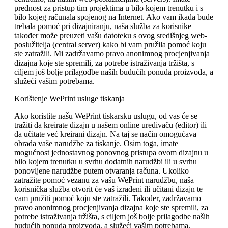
prednost za pristup tim projektima u bilo kojem trenutku i s
bilo kojeg računala spojenog na Internet. Ako vam ikada bude
trebala pomoć pri dizajniranju, naša služba za korisnike
također može preuzeti vašu datoteku s ovog središnjeg web-
poslužitelja (central server) kako bi vam pružila pomoć koju
ste zatražili. Mi zadržavamo pravo anonimnog procjenjivanja
dizajna koje ste spremili, za potrebe istraživanja tržišta, s
ciljem još bolje prilagodbe naših budućih ponuda proizvoda, a
služeći vašim potrebama.
Korištenje WePrint usluge tiskanja
Ako koristite našu WePrint tiskarsku uslugu, od vas će se
tražiti da kreirate dizajn u našem online uređivaču (editor) ili
da učitate već kreirani dizajn. Na taj se način omogućava
obrada vaše narudžbe za tiskanje. Osim toga, imate
mogućnost jednostavnog ponovnog pristupa ovom dizajnu u
bilo kojem trenutku u svrhu dodatnih narudžbi ili u svrhu
ponovljene narudžbe putem otvaranja računa. Ukoliko
zatražite pomoć vezanu za vašu WePrint narudžbu, naša
korisnička služba otvorit će vaš izrađeni ili učitani dizajn te
vam pružiti pomoć koju ste zatražili. Također, zadržavamo
pravo anonimnog procjenjivanja dizajna koje ste spremili, za
potrebe istraživanja tržišta, s ciljem još bolje prilagodbe naših
budućih ponuda proizvoda, a služeći vašim potrebama.