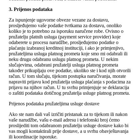
3. Prijenos podataka
Za ispunjenje ugovorne obveze vezane za dostavu,
prosljeđujemo vaše podatke tvrtkama za dostavu, onoliko
koliko je to potrebno za isporuku naručene robe. Ovisno o
pružatelju platnih usluga (payment service provider) koje
odaberete u procesu narudžbe, prosljeđujemo podatke o
plaćanju izabranoj kreditnoj instituciji, i ako je primjenjivo,
pružateljima usluga platnog prometa koje smo mi odabrali ili
neku drugu odabranu uslugu platnog prometa. U nekim
slučajevima, odabrani pružatelji usluga platnog prometa
također prikupljaju ove podatke, ukoliko ste i kod njih otvorili
račun. U tom slučaju, tijekom postupka naručivanja, morate
napraviti prijavu kod pružatelja usluga plaćanja s podacima za
prijavu na njihov račun. U tu svrhu primjenjuje se deklaracija
o zaštiti podataka dotičnog pružatelja usluge platnog prometa.
Prijenos podataka pružateljima usluge dostave
Ako ste nam dali vaš izričiti pristanak za to tijekom ili nakon
vaše narudžbe, vašu e-mail adresu i telefonski broj ćemo
proslijediti tom odabranom pružatelju usluge dostave kako bi
vas mogli kontaktirali prije dostave, a u svrhu obavještavanja
ili koordinacije isporuke.