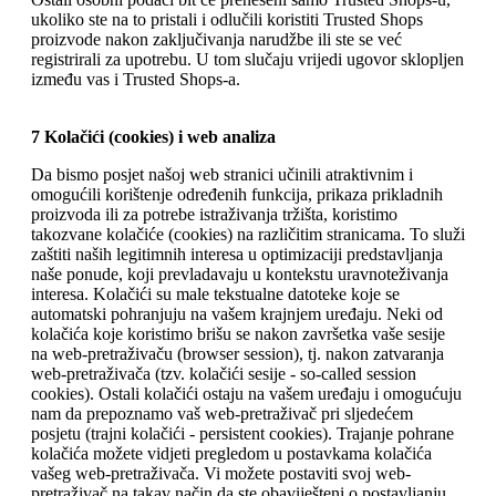
ukoliko ste na to pristali i odlučili koristiti Trusted Shops
proizvode nakon zaključivanja narudžbe ili ste se već
registrirali za upotrebu. U tom slučaju vrijedi ugovor sklopljen
između vas i Trusted Shops-a.
7 Kolačići (cookies) i web analiza
Da bismo posjet našoj web stranici učinili atraktivnim i
omogućili korištenje određenih funkcija, prikaza prikladnih
proizvoda ili za potrebe istraživanja tržišta, koristimo
takozvane kolačiće (cookies) na različitim stranicama. To služi
zaštiti naših legitimnih interesa u optimizaciji predstavljanja
naše ponude, koji prevladavaju u kontekstu uravnoteživanja
interesa. Kolačići su male tekstualne datoteke koje se
automatski pohranjuju na vašem krajnjem uređaju. Neki od
kolačića koje koristimo brišu se nakon završetka vaše sesije
na web-pretraživaču (browser session), tj. nakon zatvaranja
web-pretraživača (tzv. kolačići sesije - so-called session
cookies). Ostali kolačići ostaju na vašem uređaju i omogućuju
nam da prepoznamo vaš web-pretraživač pri sljedećem
posjetu (trajni kolačići - persistent cookies). Trajanje pohrane
kolačića možete vidjeti pregledom u postavkama kolačića
vašeg web-pretraživača. Vi možete postaviti svoj web-
pretraživač na takav način da ste obaviješteni o postavljanju