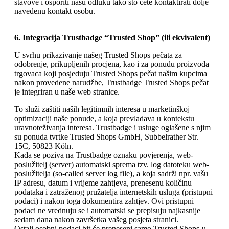
stavove i osporiti našu odluku tako što ćete kontaktirati dolje
navedenu kontakt osobu.
6. Integracija Trustbadge “Trusted Shop” (ili ekvivalent)
U svrhu prikazivanje našeg Trusted Shops pečata za
odobrenje, prikupljenih procjena, kao i za ponudu proizvoda
trgovaca koji posjeduju Trusted Shops pečat našim kupcima
nakon provedene narudžbe, Trustbadge Trusted Shops pečat
je integriran u naše web stranice.
To služi zaštiti naših legitimnih interesa u marketinškoj
optimizaciji naše ponude, a koja prevladava u kontekstu
uravnoteživanja interesa. Trustbadge i usluge oglašene s njim
su ponuda tvrtke Trusted Shops GmbH, Subbelrather Str.
15C, 50823 Köln.
Kada se poziva na Trustbadge oznaku povjerenja, web-
poslužitelj (server) automatski sprema tzv. log datoteku web-
poslužitelja (so-called server log file), a koja sadrži npr. vašu
IP adresu, datum i vrijeme zahtjeva, prenesenu količinu
podataka i zatraženog pružatelja internetskih usluga (pristupni
podaci) i nakon toga dokumentira zahtjev. Ovi pristupni
podaci ne vrednuju se i automatski se prepisuju najkasnije
sedam dana nakon završetka vašeg posjeta stranici.
Ostali osobni podaci bit će preneseni samo Trusted Shops-u,