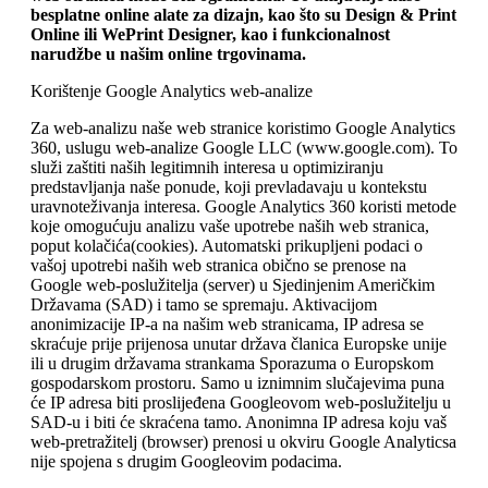
besplatne online alate za dizajn, kao što su Design & Print
Online ili WePrint Designer, kao i funkcionalnost
narudžbe u našim online trgovinama.
Korištenje Google Analytics web-analize
Za web-analizu naše web stranice koristimo Google Analytics
360, uslugu web-analize Google LLC (www.google.com). To
služi zaštiti naših legitimnih interesa u optimiziranju
predstavljanja naše ponude, koji prevladavaju u kontekstu
uravnoteživanja interesa. Google Analytics 360 koristi metode
koje omogućuju analizu vaše upotrebe naših web stranica,
poput kolačića(cookies). Automatski prikupljeni podaci o
vašoj upotrebi naših web stranica obično se prenose na
Google web-poslužitelja (server) u Sjedinjenim Američkim
Državama (SAD) i tamo se spremaju. Aktivacijom
anonimizacije IP-a na našim web stranicama, IP adresa se
skraćuje prije prijenosa unutar država članica Europske unije
ili u drugim državama strankama Sporazuma o Europskom
gospodarskom prostoru. Samo u iznimnim slučajevima puna
će IP adresa biti proslijeđena Googleovom web-poslužitelju u
SAD-u i biti će skraćena tamo. Anonimna IP adresa koju vaš
web-pretražitelj (browser) prenosi u okviru Google Analyticsa
nije spojena s drugim Googleovim podacima.