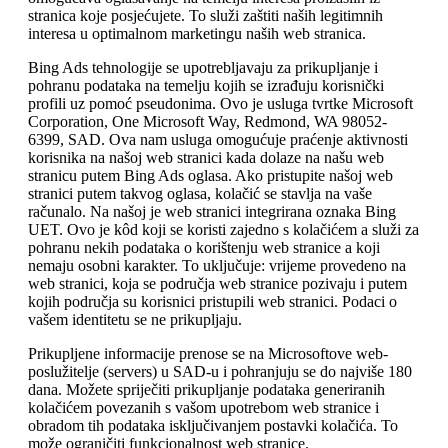
stranica koje posjećujete. To služi zaštiti naših legitimnih
interesa u optimalnom marketingu naših web stranica.
Bing Ads tehnologije se upotrebljavaju za prikupljanje i
pohranu podataka na temelju kojih se izrađuju korisnički
profili uz pomoć pseudonima. Ovo je usluga tvrtke Microsoft
Corporation, One Microsoft Way, Redmond, WA 98052-
6399, SAD. Ova nam usluga omogućuje praćenje aktivnosti
korisnika na našoj web stranici kada dolaze na našu web
stranicu putem Bing Ads oglasa. Ako pristupite našoj web
stranici putem takvog oglasa, kolačić se stavlja na vaše
računalo. Na našoj je web stranici integrirana oznaka Bing
UET. Ovo je kôd koji se koristi zajedno s kolačićem a služi za
pohranu nekih podataka o korištenju web stranice a koji
nemaju osobni karakter. To uključuje: vrijeme provedeno na
web stranici, koja se područja web stranice pozivaju i putem
kojih područja su korisnici pristupili web stranici. Podaci o
vašem identitetu se ne prikupljaju.
Prikupljene informacije prenose se na Microsoftove web-
poslužitelje (servers) u SAD-u i pohranjuju se do najviše 180
dana. Možete spriječiti prikupljanje podataka generiranih
kolačićem povezanih s vašom upotrebom web stranice i
obradom tih podataka isključivanjem postavki kolačića. To
može ograničiti funkcionalnost web stranice.