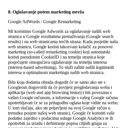
8. Oglašavanje putem marketing mreža
Google AdWords / Google Remarketing
Mi koristimo Google Adwords za oglašavanje naših web
stranica u Google rezultatima pretraživanja (Google search
results) i na web stranicama trećih strana. Kada posjetite našu
web stranicu, Google koristi takozvani kolačić za ponovni
marketing (so-called remarketing cookie) koji automatski
koristi pseudonim CookieID i na temelju stranica koje
posjećujete omogućava oglašavanje na temelju interesa
(interest-based advertising). To služi zaštiti naših legitimnih
interesa u optimalnom marketingu naših web stranica.
Bilo koja dodatna obrada dogodit će se samo ako ste s
Googleom dogovorili da će povijest pregledavanja weba i
aplikacija (web and app browsing history) biti povezana s
vašim Google računom, a informacije s vašeg Google računa
upotrebljavati će se za prilagodbu oglasa koje vidite na webu.
U tom slučaju, ako ste prijavljeni na svoj Google račun u
trenutku posjete našoj web stranici, Google će koristiti vaše
podatke zajedno s podacima usluge Google Analytics te ih
upotrebiti za izradu i definiranje popisa ciljnih grupa za