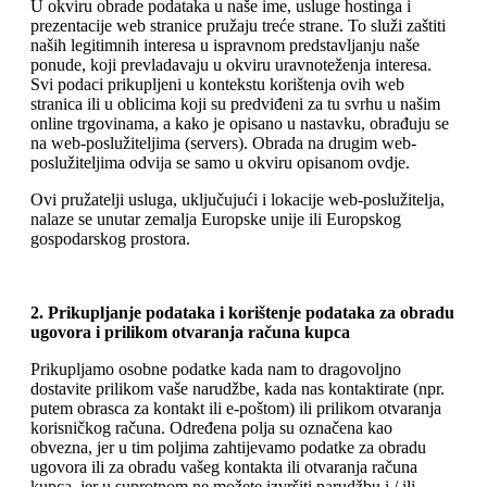
U okviru obrade podataka u naše ime, usluge hostinga i
prezentacije web stranice pružaju treće strane. To služi zaštiti
naših legitimnih interesa u ispravnom predstavljanju naše
ponude, koji prevladavaju u okviru uravnoteženja interesa.
Svi podaci prikupljeni u kontekstu korištenja ovih web
stranica ili u oblicima koji su predviđeni za tu svrhu u našim
online trgovinama, a kako je opisano u nastavku, obrađuju se
na web-poslužiteljima (servers). Obrada na drugim web-
poslužiteljima odvija se samo u okviru opisanom ovdje.
Ovi pružatelji usluga, uključujući i lokacije web-poslužitelja,
nalaze se unutar zemalja Europske unije ili Europskog
gospodarskog prostora.
2. Prikupljanje podataka i korištenje podataka za obradu
ugovora i prilikom otvaranja računa kupca
Prikupljamo osobne podatke kada nam to dragovoljno
dostavite prilikom vaše narudžbe, kada nas kontaktirate (npr.
putem obrasca za kontakt ili e-poštom) ili prilikom otvaranja
korisničkog računa. Određena polja su označena kao
obvezna, jer u tim poljima zahtijevamo podatke za obradu
ugovora ili za obradu vašeg kontakta ili otvaranja računa
kupca, jer u suprotnom ne možete izvršiti narudžbu i / ili