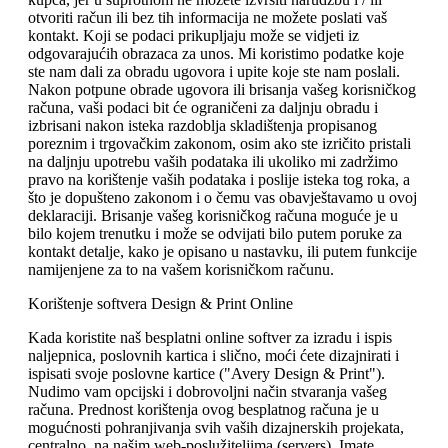
otvoriti račun ili bez tih informacija ne možete poslati vaš
kontakt. Koji se podaci prikupljaju može se vidjeti iz
odgovarajućih obrazaca za unos. Mi koristimo podatke koje
ste nam dali za obradu ugovora i upite koje ste nam poslali.
Nakon potpune obrade ugovora ili brisanja vašeg korisničkog
računa, vaši podaci bit će ograničeni za daljnju obradu i
izbrisani nakon isteka razdoblja skladištenja propisanog
poreznim i trgovačkim zakonom, osim ako ste izričito pristali
na daljnju upotrebu vaših podataka ili ukoliko mi zadržimo
pravo na korištenje vaših podataka i poslije isteka tog roka, a
što je dopušteno zakonom i o čemu vas obavještavamo u ovoj
deklaraciji. Brisanje vašeg korisničkog računa moguće je u
bilo kojem trenutku i može se odvijati bilo putem poruke za
kontakt detalje, kako je opisano u nastavku, ili putem funkcije
namijenjene za to na vašem korisničkom računu.
Korištenje softvera Design & Print Online
Kada koristite naš besplatni online softver za izradu i ispis
naljepnica, poslovnih kartica i slično, moći ćete dizajnirati i
ispisati svoje poslovne kartice ("Avery Design & Print").
Nudimo vam opcijski i dobrovoljni način stvaranja vašeg
računa. Prednost korištenja ovog besplatnog računa je u
mogućnosti pohranjivanja svih vaših dizajnerskih projekata,
centralno, na našim web-poslužiteljima (servers). Imate