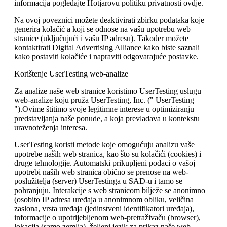
informacija pogledajte Hotjarovu politiku privatnosti ovdje.
Na ovoj poveznici možete deaktivirati zbirku podataka koje
generira kolačić a koji se odnose na vašu upotrebu web
stranice (uključujući i vašu IP adresu). Također možete
kontaktirati Digital Advertising Alliance kako biste saznali
kako postaviti kolačiće i napraviti odgovarajuće postavke.
Korištenje UserTesting web-analize
Za analize naše web stranice koristimo UserTesting uslugu
web-analize koju pruža UserTesting, Inc. (" UserTesting
").Ovime štitimo svoje legitimne interese u optimiziranju
predstavljanja naše ponude, a koja prevladava u kontekstu
uravnoteženja interesa.
UserTesting koristi metode koje omogućuju analizu vaše
upotrebe naših web stranica, kao što su kolačići (cookies) i
druge tehnologije. Automatski prikupljeni podaci o vašoj
upotrebi naših web stranica obično se prenose na web-
poslužitelja (server) UserTestinga u SAD-u i tamo se
pohranjuju. Interakcije s web stranicom bilježe se anonimno
(osobito IP adresa uređaja u anonimnom obliku, veličina
zaslona, ​​vrsta uređaja (jedinstveni identifikatori uređaja),
informacije o upotrijebljenom web-pretraživaču (browser),
lokacija (samo zemlja), željeni jezik za prikaz naše web