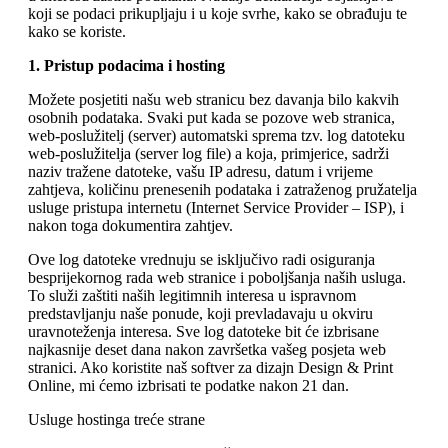
o
n
koji se podaci prikupljaju i u koje svrhe, kako se obrađuju te
b
u
kako se koriste.
i
l
1. Pristup podacima i hosting
e
Možete posjetiti našu web stranicu bez davanja bilo kakvih
osobnih podataka. Svaki put kada se pozove web stranica,
web-poslužitelj (server) automatski sprema tzv. log datoteku
web-poslužitelja (server log file) a koja, primjerice, sadrži
naziv tražene datoteke, vašu IP adresu, datum i vrijeme
zahtjeva, količinu prenesenih podataka i zatraženog pružatelja
usluge pristupa internetu (Internet Service Provider – ISP), i
nakon toga dokumentira zahtjev.
Ove log datoteke vrednuju se isključivo radi osiguranja
besprijekornog rada web stranice i poboljšanja naših usluga.
To služi zaštiti naših legitimnih interesa u ispravnom
predstavljanju naše ponude, koji prevladavaju u okviru
uravnoteženja interesa. Sve log datoteke bit će izbrisane
najkasnije deset dana nakon završetka vašeg posjeta web
stranici. Ako koristite naš softver za dizajn Design & Print
Online, mi ćemo izbrisati te podatke nakon 21 dan.
Usluge hostinga treće strane