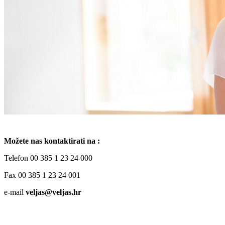
o
n
b
u
i
l
e
Možete nas kontaktirati na :
Telefon 00 385 1 23 24 000
Fax 00 385 1 23 24 001
e-mail
veljas@veljas.hr