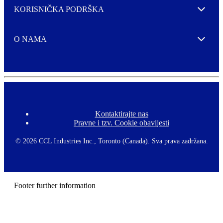
KORISNIČKA PODRŠKA
Expand
O NAMA
Expand
Kontaktirajte nas
F
Pravne i tzv. Cookie obavijesti
o
o
t
©
2026 CCL Industries Inc., Toronto (Canada). Sva prava zadržana.
e
r
m
e
n
Footer further information
u