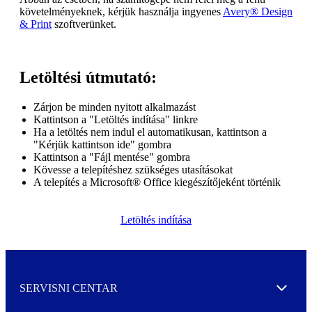
követelményeknek, kérjük használja ingyenes
Avery® Design
& Print
szoftverünket.
Letöltési útmutató:
Zárjon be minden nyitott alkalmazást
Kattintson a "Letöltés indítása" linkre
Ha a letöltés nem indul el automatikusan, kattintson a
"Kérjük kattintson ide" gombra
Kattintson a "Fájl mentése" gombra
Kövesse a telepítéshez szükséges utasításokat
A telepítés a Microsoft® Office kiegészítőjeként történik
Letöltés indítása
SERVISNI CENTAR
Expand