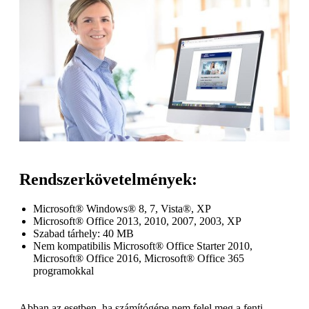
o
n
b
u
i
l
e
Rendszerkövetelmények:
Microsoft® Windows® 8, 7, Vista®, XP
Microsoft® Office 2013, 2010, 2007, 2003, XP
Szabad tárhely: 40 MB
Nem kompatibilis Microsoft® Office Starter 2010,
Microsoft® Office 2016, Microsoft® Office 365
programokkal
Abban az esetben, ha számítógépe nem felel meg a fenti