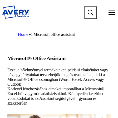
P
r
M
e
a
s
i
k
n
M
B
o
n
a
r
č
Home
Microsoft office assistant
a
i
e
i
v
n
a
n
i
n
d
a
g
a
c
g
a
v
r
l
Microsoft® Office Assistant
t
i
u
a
i
g
m
v
o
a
b
Ezzel a bővítménnyel termékeinket, például címkéinket vagy
n
n
t
névjegykártyáinkat tervezhetjük meg és nyomtathatjuk ki a
i
m
i
Microsoft® Office csomagban (Word, Excel, Access vagy
s
e
o
Outlook).
a
g
n
Körlevél létrehozásához címeket importálhat a Microsoft®
d
a
m
Excel-ből vagy más adatbázisokból. Könnyedén készíthet
r
m
e
vonalkódokat is az Assistant segítségével - gyorsan és
ž
e
g
szakszerűen.
a
n
a
j
u
m
m
e