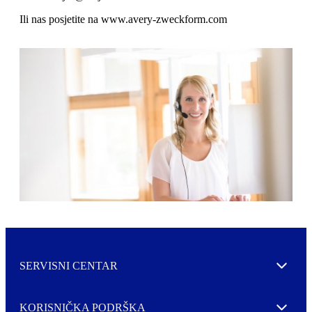
o
n
b
u
Ili nas posjetite na www.avery-zweckform.com
i
l
e
SERVISNI CENTAR
Expand
KORISNIČKA PODRŠKA