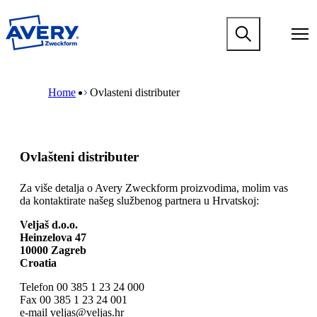
P
r
M
e
a
s
i
k
n
M
B
o
n
a
r
č
Home
Ovlasteni distributer
a
i
e
i
v
n
a
n
i
n
d
a
g
a
c
g
a
v
r
l
Ovlašteni distributer
t
i
u
a
i
g
m
v
o
a
b
Za više detalja o Avery Zweckform proizvodima, molim vas
n
n
t
da kontaktirate našeg službenog partnera u Hrvatskoj:
i
m
i
s
e
o
Veljaš d.o.o.
a
g
n
Heinzelova 47
d
a
m
10000 Zagreb
r
m
e
Croatia
ž
e
g
a
n
a
Telefon 00 385 1 23 24 000
j
u
m
Fax 00 385 1 23 24 001
m
e
e-mail veljas@veljas.hr