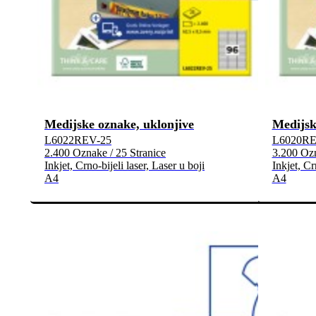
Medijske oznake, uklonjive
Medijsk
L6022REV-25
L6020RE
2.400 Oznake / 25 Stranice
3.200 Ozn
Inkjet, Crno-bijeli laser, Laser u boji
Inkjet, Cr
A4
A4