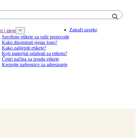
Zatraži uzorke
i i ideje
Savršene etikete za vaše proizvode
Kako dizajnirati sjajan logo?
Kako zalijepiti etikete?
Koji materijal odabrati za etiketu?
Četiri načina za izradu etikete
Kreirajte naljepnice za adresiranje