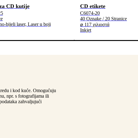
za CD kutije
CD etikete
25
C6074-20
ce
40 Oznake / 20 Stranice
no-bijeli laser, Laser u boji
⌀ 117 χιλιοστά
Inkjet
 uredu i kod kuće. Omogućuju
, npr. s fotografijama ili
podataka zahvaljujući