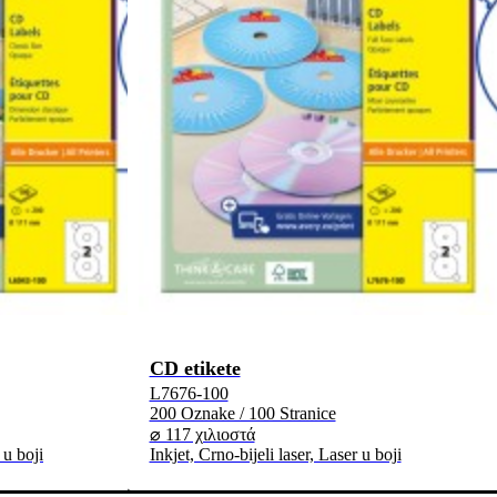
CD etikete
L7676-100
200 Oznake / 100 Stranice
⌀ 117 χιλιοστά
 u boji
Inkjet, Crno-bijeli laser, Laser u boji