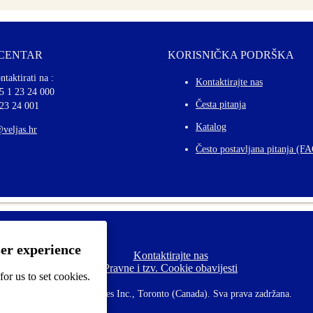
 CENTAR
KORISNIČKA PODRŠKA
ntaktirati na :
Kontaktirajte nas
5 1 23 24 000
Česta pitanja
 23 24 001
Katalog
@veljas.hr
Često postavljana pitanja (F
ser experience
Kontaktirajte nas
F
Pravne i tzv. Cookie obavijesti
o
or us to set cookies.
o
t
©
2026 CCL Industries Inc., Toronto (Canada). Sva prava zadržana.
e