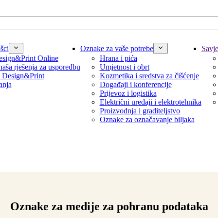
šci
Oznake za vaše potrebe
Savjet
sign&Print Online
Hrana i pića
naša rješenja za usporedbu
Umjetnost i obrt
 Design&Print
Kozmetika i sredstva za čišćenje
anja
Događaji i konferencije
Prijevoz i logistika
Električni uređaji i elektrotehnika
Proizvodnja i graditeljstvo
Oznake za označavanje biljaka
Oznake za medije za pohranu podataka