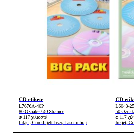
CD etikete
CD etik
L7676A-40P
L6043-2
80 Oznake / 40 Stranice
50 Oznake
⌀ 117 χιλιοστά
⌀ 117 χιλ
Inkjet, Crno-bijeli laser, Laser u boji
Inkjet, Cr