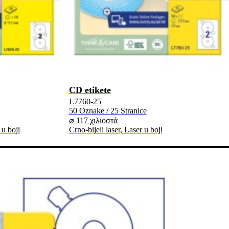
CD etikete
L7760-25
50 Oznake / 25 Stranice
⌀ 117 χιλιοστά
 u boji
Crno-bijeli laser, Laser u boji