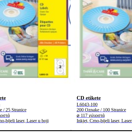
ete
CD etikete
5
L6043-100
 / 25 Stranice
200 Oznake / 100 Stranice
ιοστά
⌀ 117 χιλιοστά
no-bijeli laser, Laser u boji
Inkjet, Crno-bijeli laser, Laser