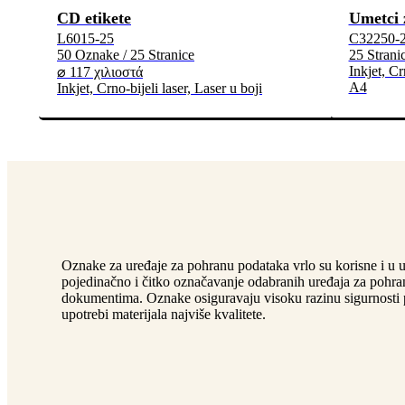
CD etikete
Umetci 
L6015-25
C32250-
50 Oznake / 25 Stranice
25 Strani
Inkjet, Cr
⌀ 117 χιλιοστά
A4
Inkjet, Crno-bijeli laser, Laser u boji
Oznake za uređaje za pohranu podataka vrlo su korisne i u
pojedinačno i čitko označavanje odabranih uređaja za pohranu
dokumentima. Oznake osiguravaju visoku razinu sigurnosti 
upotrebi materijala najviše kvalitete.