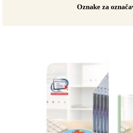
n
Oznake za označa
u