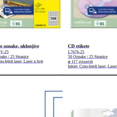
e oznake, uklonjive
CD etikete
V-25
L7676-25
ake / 25 Stranice
50 Oznake / 25 Stranice
no-bijeli laser, Laser u boji
⌀ 117 χιλιοστά
Inkjet, Crno-bijeli laser, Laser