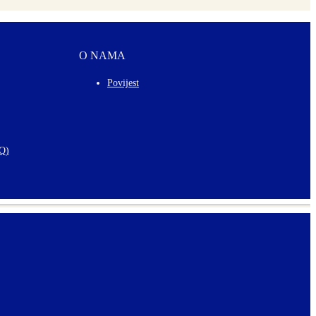
O NAMA
Povijest
AQ)