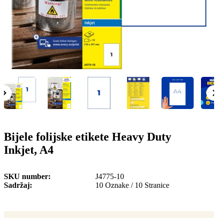
o
n
b
u
i
l
e
Bijele folijske etikete Heavy Duty
Inkjet, A4
SKU number
J4775-10
Sadržaj
10 Oznake / 10 Stranice