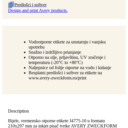
Predlošci i softver
Design and print Avery products.
Vodootporne etikete za unutarnju i vanjsku
upotrebu
Snažno i izdržljivo prianjanje
Otporno na ulje, prljavštinu, UV zračenje i
temperaturu (-20°C to +80°C)
Naljepnice od folije otporne na vodu i kidanje
Besplatni predlošci i softver za etikete na
www.avery-zweckform.eu/print
Description
Bijele, vremensko otporne etikete J4775-10 u formatu
210x297 mm za inkjet pisač tvrtke AVERY ZWECKFORM