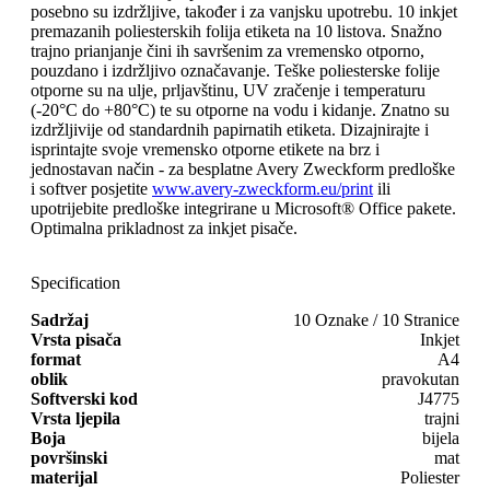
posebno su izdržljive, također i za vanjsku upotrebu. 10 inkjet
premazanih poliesterskih folija etiketa na 10 listova. Snažno
trajno prianjanje čini ih savršenim za vremensko otporno,
pouzdano i izdržljivo označavanje. Teške poliesterske folije
otporne su na ulje, prljavštinu, UV zračenje i temperaturu
(-20°C do +80°C) te su otporne na vodu i kidanje. Znatno su
izdržljivije od standardnih papirnatih etiketa. Dizajnirajte i
isprintajte svoje vremensko otporne etikete na brz i
jednostavan način - za besplatne Avery Zweckform predloške
i softver posjetite
www.avery-zweckform.eu/print
ili
upotrijebite predloške integrirane u Microsoft® Office pakete.
Optimalna prikladnost za inkjet pisače.
Specification
Sadržaj
10 Oznake / 10 Stranice
Vrsta pisača
Inkjet
format
A4
oblik
pravokutan
Softverski kod
J4775
Vrsta ljepila
trajni
Boja
bijela
površinski
mat
materijal
Poliester