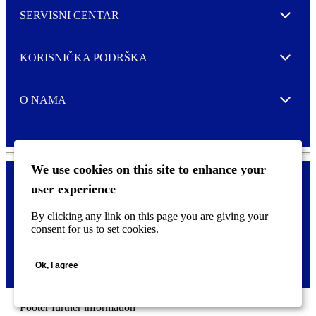
SERVISNI CENTAR
Expand
KORISNIČKA PODRŠKA
Expand
O NAMA
Expand
We use cookies on this site to enhance your
user experience
Kontaktirajte nas
F
By clicking any link on this page you are giving your
Pravne i tzv. Cookie obavijesti
o
consent for us to set cookies.
o
t
©
2026 CCL Industries Inc., Toronto (Canada). Sva prava zadržana.
e
Ok, I agree
r
m
e
n
Footer further information