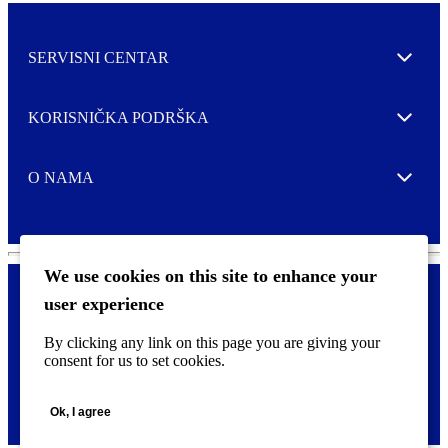
SERVISNI CENTAR
Expand
KORISNIČKA PODRŠKA
Expand
O NAMA
Expand
We use cookies on this site to enhance your
user experience
Kontaktirajte nas
F
By clicking any link on this page you are giving your
Pravne i tzv. Cookie obavijesti
o
consent for us to set cookies.
o
t
©
2026 CCL Industries Inc., Toronto (Canada). Sva prava zadržana.
e
Ok, I agree
r
m