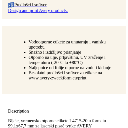
Predlošci i softver
Design and print Avery products.
Vodootporne etikete za unutarnju i vanjsku
upotrebu
Snažno i izdržljivo prianjanje
Otporno na ulje, prljavštinu, UV zračenje i
temperaturu (-20°C to +80°C)
Naljepnice od folije otporne na vodu i kidanje
Besplatni predlošci i softver za etikete na
www.avery-zweckform.eu/print
Description
Bijele, vremensko otporne etikete L4715-20 u formatu
99,1x67,7 mm za laserski pisač tvrtke AVERY