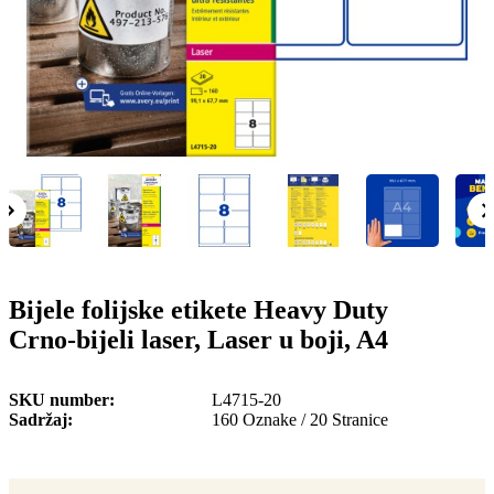
o
n
b
u
i
l
e
Bijele folijske etikete Heavy Duty
Crno-bijeli laser, Laser u boji, A4
SKU number
L4715-20
Sadržaj
160 Oznake / 20 Stranice