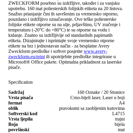
ZWECKFORM posebno su izdržljive, također i za vanjsku
upotrebu. 160 mat poliesterskih folijskih etiketa na 20 listova.
Snažno prianjanje čini ih savršenim za vremensko otporno,
pouzdano i izdržljivo označavanje. Ove teške poliesterske
folijske etikete otporne su na ulje, prljavštinu, UV zračenje i
temperaturu (-20°C do +80°C) te su otporne na vodu i
kidanje. Znatno su izdržljivije od standardnih papirnatih
etiketa. Dizajnirajte i isprintajte svoje vremensko otporne
etikete na brz i jednostavan način - za besplatne Avery
Zweckform predloške i softver posjetite
www.avery-
zweckform.eu/print
ili upotrijebite predloške integrirane u
Microsoft® Office pakete. Optimalna prikladnost za laserske
pisače.
Specification
Sadržaj
160 Oznake / 20 Stranice
Vrsta pisača
Crno-bijeli laser, Laser u boji
format
A4
oblik
pravokutni sa zaobljenim kutovima
Softverski kod
L4715
Vrsta ljepila
trajni
Boja
bijela
površinski
mat