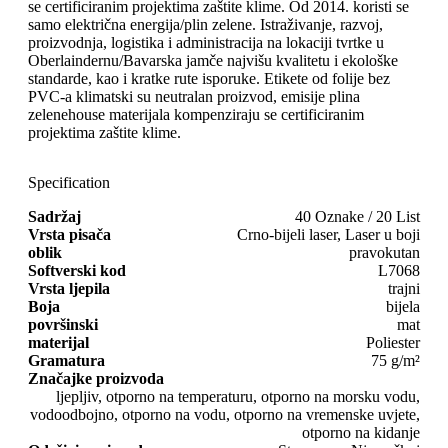
se certificiranim projektima zaštite klime. Od 2014. koristi se
samo električna energija/plin zelene. Istraživanje, razvoj,
proizvodnja, logistika i administracija na lokaciji tvrtke u
Oberlaindernu/Bavarska jamče najvišu kvalitetu i ekološke
standarde, kao i kratke rute isporuke. Etikete od folije bez
PVC-a klimatski su neutralan proizvod, emisije plina
zelenehouse materijala kompenziraju se certificiranim
projektima zaštite klime.
Specification
Sadržaj
40 Oznake / 20 List
Vrsta pisača
Crno-bijeli laser, Laser u boji
oblik
pravokutan
Softverski kod
L7068
Vrsta ljepila
trajni
Boja
bijela
površinski
mat
materijal
Poliester
Gramatura
75 g/m²
Značajke proizvoda
ljepljiv, otporno na temperaturu, otporno na morsku vodu,
vodoodbojno, otporno na vodu, otporno na vremenske uvjete,
otporno na kidanje