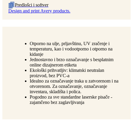
Predlošci i softver
Design and print Avery products.
Otporno na ulje, prljavštinu, UV zračenje i
temperaturu, kao i vodootporno i otporno na
kidanje
Jednostavno i brzo označavanje s besplatnim
online dizajnerom etiketa
Ekološki prihvatljiv: klimatski neutralan
proizvod, bez PVC-a
Idealno za označavanje traka u zatvorenom i na
otvorenom. Za označavanje, označavanje
inventara, skladišta i polica.
Pogodno za sve standardne laserske pisače -
zajamčeno bez zaglavljivanja