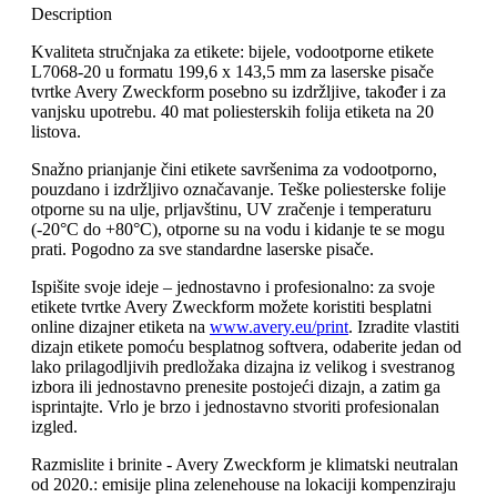
Description
Kvaliteta stručnjaka za etikete: bijele, vodootporne etikete
L7068-20 u formatu 199,6 x 143,5 mm za laserske pisače
tvrtke Avery Zweckform posebno su izdržljive, također i za
vanjsku upotrebu. 40 mat poliesterskih folija etiketa na 20
listova.
Snažno prianjanje čini etikete savršenima za vodootporno,
pouzdano i izdržljivo označavanje. Teške poliesterske folije
otporne su na ulje, prljavštinu, UV zračenje i temperaturu
(-20°C do +80°C), otporne su na vodu i kidanje te se mogu
prati. Pogodno za sve standardne laserske pisače.
Ispišite svoje ideje – jednostavno i profesionalno: za svoje
etikete tvrtke Avery Zweckform možete koristiti besplatni
online dizajner etiketa na
www.avery.eu/print
. Izradite vlastiti
dizajn etikete pomoću besplatnog softvera, odaberite jedan od
lako prilagodljivih predložaka dizajna iz velikog i svestranog
izbora ili jednostavno prenesite postojeći dizajn, a zatim ga
isprintajte. Vrlo je brzo i jednostavno stvoriti profesionalan
izgled.
Razmislite i brinite - Avery Zweckform je klimatski neutralan
od 2020.: emisije plina zelenehouse na lokaciji kompenziraju