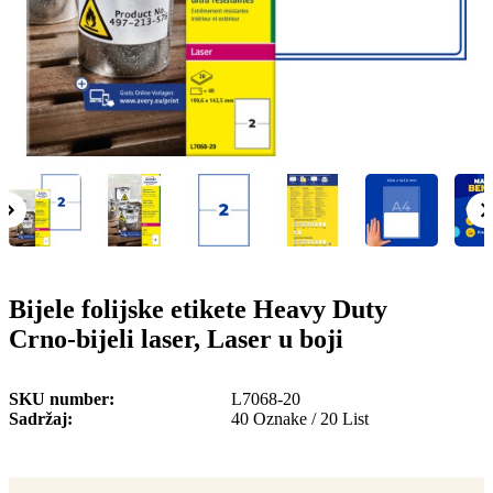
o
n
b
u
i
l
e
Bijele folijske etikete Heavy Duty
Crno-bijeli laser, Laser u boji
SKU number
L7068-20
Sadržaj
40 Oznake / 20 List