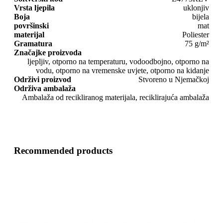
Vrsta ljepila
uklonjiv
Boja
bijela
površinski
mat
materijal
Poliester
Gramatura
75 g/m²
Značajke proizvoda
ljepljiv, otporno na temperaturu, vodoodbojno, otporno na
vodu, otporno na vremenske uvjete, otporno na kidanje
Održivi proizvod
Stvoreno u Njemačkoj
Održiva ambalaža
Ambalaža od recikliranog materijala, reciklirajuća ambalaža
Recommended products