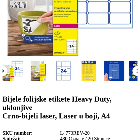
o
n
b
u
i
l
e
Bijele folijske etikete Heavy Duty,
uklonjive
Crno-bijeli laser, Laser u boji, A4
SKU number
L4773REV-20
Sadržaj
480 Oznake / 20 Stranice