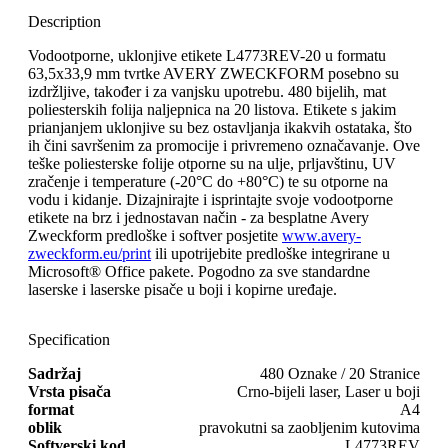
Description
Vodootporne, uklonjive etikete L4773REV-20 u formatu
63,5x33,9 mm tvrtke AVERY ZWECKFORM posebno su
izdržljive, također i za vanjsku upotrebu. 480 bijelih, mat
poliesterskih folija naljepnica na 20 listova. Etikete s jakim
prianjanjem uklonjive su bez ostavljanja ikakvih ostataka, što
ih čini savršenim za promocije i privremeno označavanje. Ove
teške poliesterske folije otporne su na ulje, prljavštinu, UV
zračenje i temperature (-20°C do +80°C) te su otporne na
vodu i kidanje. Dizajnirajte i isprintajte svoje vodootporne
etikete na brz i jednostavan način - za besplatne Avery
Zweckform predloške i softver posjetite
www.avery-
zweckform.eu/print
ili upotrijebite predloške integrirane u
Microsoft® Office pakete. Pogodno za sve standardne
laserske i laserske pisače u boji i kopirne uređaje.
Specification
Sadržaj
480 Oznake / 20 Stranice
Vrsta pisača
Crno-bijeli laser, Laser u boji
format
A4
oblik
pravokutni sa zaobljenim kutovima
Softverski kod
L4773REV