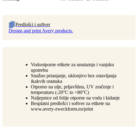
Predlošci i softver
Design and print Avery products.
Vodootporne etikete za unutarnju i vanjsku
upotrebu
Snažno prianjanje, uklonjivo bez ostavljanja
ikakvih ostataka
Otporno na ulje, prljavštinu, UV zračenje i
temperaturu (-20°C to +80°C)
Naljepnice od folije otporne na vodu i kidanje
Besplatni predlošci i softver za etikete na
www.avery-zweckform.eu/print