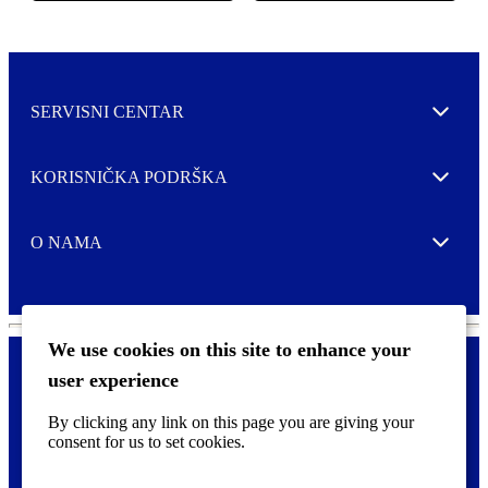
SERVISNI CENTAR
Expand
KORISNIČKA PODRŠKA
Expand
O NAMA
Expand
We use cookies on this site to enhance your
user experience
Kontaktirajte nas
F
By clicking any link on this page you are giving your
Pravne i tzv. Cookie obavijesti
o
consent for us to set cookies.
o
t
©
2026 CCL Industries Inc., Toronto (Canada). Sva prava zadržana.
e