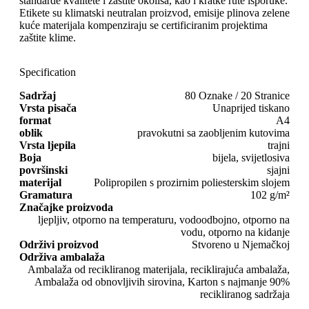
standarde kvalitete i zaštite okoliša, kao i kratke rute isporuke.
Etikete su klimatski neutralan proizvod, emisije plinova zelene
kuće materijala kompenziraju se certificiranim projektima
zaštite klime.
Specification
Sadržaj
80 Oznake / 20 Stranice
Vrsta pisača
Unaprijed tiskano
format
A4
oblik
pravokutni sa zaobljenim kutovima
Vrsta ljepila
trajni
Boja
bijela, svijetlosiva
površinski
sjajni
materijal
Polipropilen s prozirnim poliesterskim slojem
Gramatura
102 g/m²
Značajke proizvoda
ljepljiv, otporno na temperaturu, vodoodbojno, otporno na
vodu, otporno na kidanje
Održivi proizvod
Stvoreno u Njemačkoj
Održiva ambalaža
Ambalaža od recikliranog materijala, reciklirajuća ambalaža,
Ambalaža od obnovljivih sirovina, Karton s najmanje 90%
recikliranog sadržaja