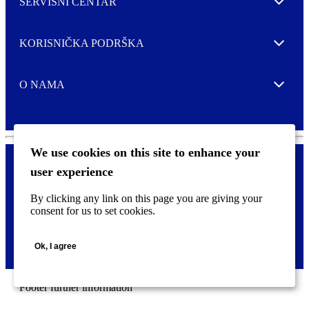
SERVISNI CENTAR
Expand
KORISNIČKA PODRŠKA
Expand
O NAMA
Expand
We use cookies on this site to enhance your
user experience
Kontaktirajte nas
F
By clicking any link on this page you are giving your
Pravne i tzv. Cookie obavijesti
o
consent for us to set cookies.
o
t
©
2026 CCL Industries Inc., Toronto (Canada). Sva prava zadržana.
e
Ok, I agree
r
m
e
n
Footer further information
u