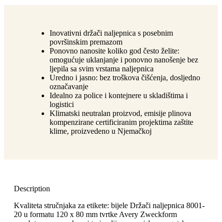
Inovativni držači naljepnica s posebnim
površinskim premazom
Ponovno nanosite koliko god često želite:
omogućuje uklanjanje i ponovno nanošenje bez
ljepila sa svim vrstama naljepnica
Uredno i jasno: bez troškova čišćenja, dosljedno
označavanje
Idealno za police i kontejnere u skladištima i
logistici
Klimatski neutralan proizvod, emisije plinova
kompenzirane certificiranim projektima zaštite
klime, proizvedeno u Njemačkoj
Description
Kvaliteta stručnjaka za etikete: bijele Držači naljepnica 8001-
20 u formatu 120 x 80 mm tvrtke Avery Zweckform