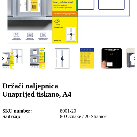
o
n
b
u
i
l
e
Držači naljepnica
Unaprijed tiskano, A4
SKU number
8001-20
Sadržaj
80 Oznake / 20 Stranice