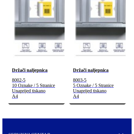
Držači naljepnica
Držači naljepnica
8002-5
8003-5
10 Oznake / 5 Stranice
5 Oznake / 5 Stranice
Unaprijed tiskano
Unaprijed tiskano
A4
A4