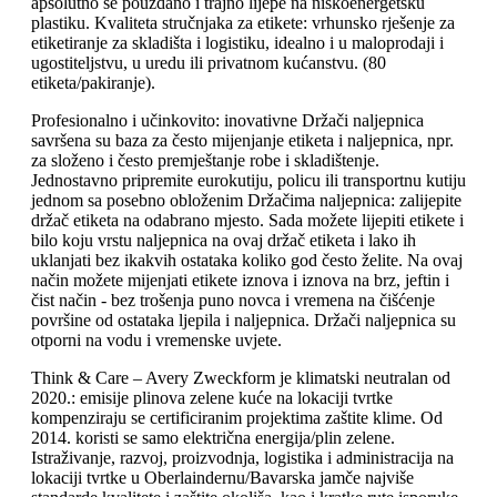
apsolutno se pouzdano i trajno lijepe na niskoenergetsku
plastiku. Kvaliteta stručnjaka za etikete: vrhunsko rješenje za
etiketiranje za skladišta i logistiku, idealno i u maloprodaji i
ugostiteljstvu, u uredu ili privatnom kućanstvu. (80
etiketa/pakiranje).
Profesionalno i učinkovito: inovativne Držači naljepnica
savršena su baza za često mijenjanje etiketa i naljepnica, npr.
za složeno i često premještanje robe i skladištenje.
Jednostavno pripremite eurokutiju, policu ili transportnu kutiju
jednom sa posebno obloženim Držačima naljepnica: zalijepite
držač etiketa na odabrano mjesto. Sada možete lijepiti etikete i
bilo koju vrstu naljepnica na ovaj držač etiketa i lako ih
uklanjati bez ikakvih ostataka koliko god često želite. Na ovaj
način možete mijenjati etikete iznova i iznova na brz, jeftin i
čist način - bez trošenja puno novca i vremena na čišćenje
površine od ostataka ljepila i naljepnica. Držači naljepnica su
otporni na vodu i vremenske uvjete.
Think & Care – Avery Zweckform je klimatski neutralan od
2020.: emisije plinova zelene kuće na lokaciji tvrtke
kompenziraju se certificiranim projektima zaštite klime. Od
2014. koristi se samo električna energija/plin zelene.
Istraživanje, razvoj, proizvodnja, logistika i administracija na
lokaciji tvrtke u Oberlaindernu/Bavarska jamče najviše