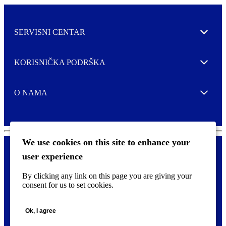
SERVISNI CENTAR
Expand
KORISNIČKA PODRŠKA
Expand
O NAMA
Expand
We use cookies on this site to enhance your
user experience
Kontaktirajte nas
F
By clicking any link on this page you are giving your
Pravne i tzv. Cookie obavijesti
o
consent for us to set cookies.
o
t
©
2026 CCL Industries Inc., Toronto (Canada). Sva prava zadržana.
e
Ok, I agree
r
m