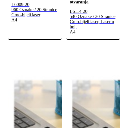
otvaranja
L6009-20
960 Oznake / 20 Stranice
L6114-20
Crno-bijeli laser
540 Oznake / 20 Stranice
A4
Crno-bijeli laser, Laser u
boji
A4