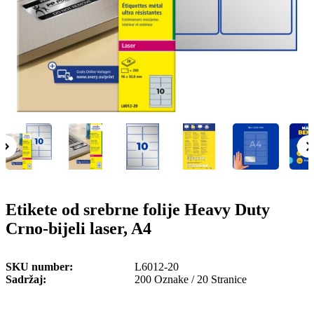
o
n
b
u
i
l
e
Etikete od srebrne folije Heavy Duty
Crno-bijeli laser, A4
SKU number
L6012-20
Sadržaj
200 Oznake / 20 Stranice