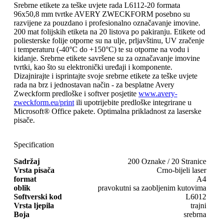
Srebrne etikete za teške uvjete rada L6112-20 formata
96x50,8 mm tvrtke AVERY ZWECKFORM posebno su
razvijene za pouzdano i profesionalno označavanje imovine.
200 mat folijskih etiketa na 20 listova po pakiranju. Etikete od
poliesterske folije otporne su na ulje, prljavštinu, UV zračenje
i temperaturu (-40°C do +150°C) te su otporne na vodu i
kidanje. Srebrne etikete savršene su za označavanje imovine
tvrtki, kao što su elektronički uređaji i komponente.
Dizajnirajte i isprintajte svoje srebrne etikete za teške uvjete
rada na brz i jednostavan način - za besplatne Avery
Zweckform predloške i softver posjetite
www.avery-
zweckform.eu/print
ili upotrijebite predloške integrirane u
Microsoft® Office pakete. Optimalna prikladnost za laserske
pisače.
Specification
Sadržaj
200 Oznake / 20 Stranice
Vrsta pisača
Crno-bijeli laser
format
A4
oblik
pravokutni sa zaobljenim kutovima
Softverski kod
L6012
Vrsta ljepila
trajni
Boja
srebrna