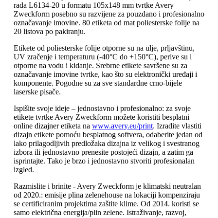
rada L6134-20 u formatu 105x148 mm tvrtke Avery
Zweckform posebno su razvijene za pouzdano i profesionalno
označavanje imovine. 80 etiketa od mat poliesterske folije na
20 listova po pakiranju.
Etikete od poliesterske folije otporne su na ulje, prljavštinu,
UV zračenje i temperaturu (-40°C do +150°C), perive su i
otporne na vodu i kidanje. Srebrne etikete savršene su za
označavanje imovine tvrtke, kao što su elektronički uređaji i
komponente. Pogodne su za sve standardne crno-bijele
laserske pisače.
Ispišite svoje ideje – jednostavno i profesionalno: za svoje
etikete tvrtke Avery Zweckform možete koristiti besplatni
online dizajner etiketa na
www.avery.eu/print
. Izradite vlastiti
dizajn etikete pomoću besplatnog softvera, odaberite jedan od
lako prilagodljivih predložaka dizajna iz velikog i svestranog
izbora ili jednostavno prenesite postojeći dizajn, a zatim ga
isprintajte. Tako je brzo i jednostavno stvoriti profesionalan
izgled.
Razmislite i brinite - Avery Zweckform je klimatski neutralan
od 2020.: emisije plina zelenehouse na lokaciji kompenziraju
se certificiranim projektima zaštite klime. Od 2014. koristi se
samo električna energija/plin zelene. Istraživanje, razvoj,