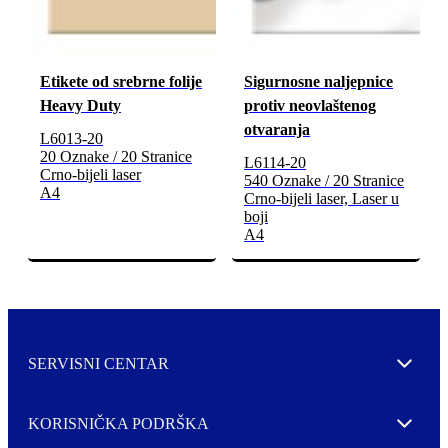
Etikete od srebrne folije
Sigurnosne naljepnice
Heavy Duty
protiv neovlaštenog
otvaranja
L6013-20
20 Oznake / 20 Stranice
L6114-20
Crno-bijeli laser
540 Oznake / 20 Stranice
A4
Crno-bijeli laser, Laser u
boji
A4
SERVISNI CENTAR
Expand
KORISNIČKA PODRŠKA
Expand