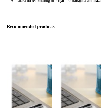
Ambalaža od recikliranog materijala, reciklirajuća ambalaža
Recommended products