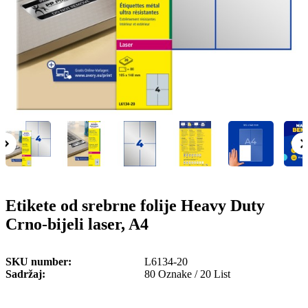
o
n
b
u
i
l
e
Etikete od srebrne folije Heavy Duty
Crno-bijeli laser, A4
SKU number
L6134-20
Sadržaj
80 Oznake / 20 List