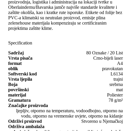
proizvodnja, logistika i administracija na lokaciji tvrtke u
Oberlaindernu/Bavarska jamče najviše standarde kvalitete i
zaštite okoliša, kao i kratke rute isporuke. Etikete od folije bez
PVC-a klimatski su neutralan proizvod, emisije plina
zelenehouse materijala kompenziraju se certificiranim
projektima zaštite klime.
Specification
Sadržaj
80 Oznake / 20 List
Vrsta pisača
Crno-bijeli laser
format
A4
oblik
pravokutan
Softverski kod
L6134
Vrsta ljepila
trajni
Boja
srebrna
površinski
mat
materijal
Poliester
Gramatura
78 g/m²
Značajke proizvoda
ljepljiv, otporno na temperaturu, vodoodbojno, otporno na
vodu, otporno na vremenske uvjete, otporno na kidanje
Održivi proizvod
Stvoreno u Njemačkoj
Održiva ambalaža