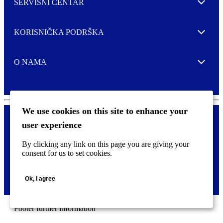
SERVISNI CENTAR
Expand
KORISNIČKA PODRŠKA
Expand
O NAMA
Expand
We use cookies on this site to enhance your
user experience
Kontaktirajte nas
F
By clicking any link on this page you are giving your
Pravne i tzv. Cookie obavijesti
o
consent for us to set cookies.
o
t
©
2026 CCL Industries Inc., Toronto (Canada). Sva prava zadržana.
e
Ok, I agree
r
m
e
n
Footer further information
u