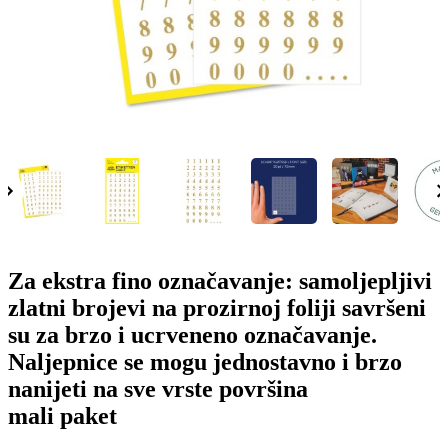
o
n
b
u
i
l
e
Za ekstra fino označavanje: samoljepljivi
zlatni brojevi na prozirnoj foliji savršeni
su za brzo i ucrveneno označavanje.
Naljepnice se mogu jednostavno i brzo
nanijeti na sve vrste površina
mali paket