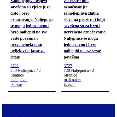
Samoljepljivi brojevi
Za ekstra fino
savršeno su rješenje za
označavanje:
čisto i brzo
samoljepljiva zlatna
označavanje. Naljepnice
slova na prozirnoj foliji
se mogu jednostavno i
savršena su za brzo i
brzo nalijepiti na sve
ucrveneno označavanje.
vrste površina i
Naljepnice se mogu
pcrvenemeta te su
jednostavno i brzo
uvijek vrlo jasne za
nalijepiti na sve vrste
čitanj
površina
3721
3727
250 Naljepnica / 2
120 Naljepnica / 2
Stranice
Stranice
mali paket
mali paket
izrezan
izrezan