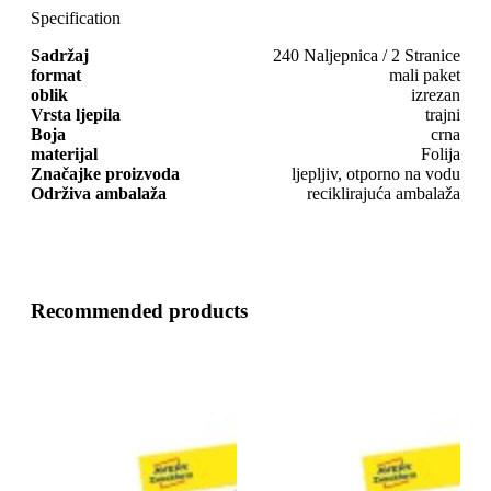
Specification
Sadržaj
240 Naljepnica / 2 Stranice
format
mali paket
oblik
izrezan
Vrsta ljepila
trajni
Boja
crna
materijal
Folija
Značajke proizvoda
ljepljiv, otporno na vodu
Održiva ambalaža
reciklirajuća ambalaža
Recommended products