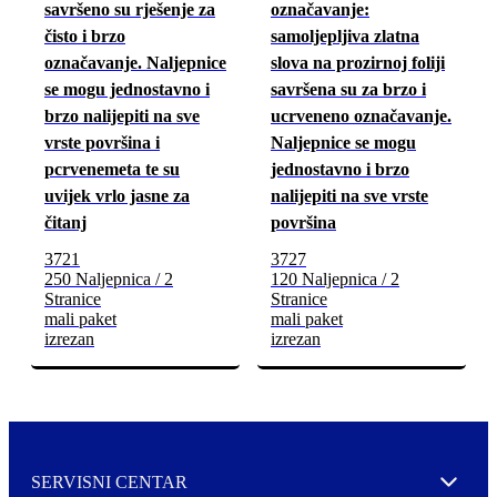
savršeno su rješenje za
označavanje:
čisto i brzo
samoljepljiva zlatna
označavanje. Naljepnice
slova na prozirnoj foliji
se mogu jednostavno i
savršena su za brzo i
brzo nalijepiti na sve
ucrveneno označavanje.
vrste površina i
Naljepnice se mogu
pcrvenemeta te su
jednostavno i brzo
uvijek vrlo jasne za
nalijepiti na sve vrste
čitanj
površina
3721
3727
250 Naljepnica / 2
120 Naljepnica / 2
Stranice
Stranice
mali paket
mali paket
izrezan
izrezan
SERVISNI CENTAR
Expand