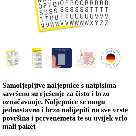
o
n
b
u
i
l
e
Samoljepljive naljepnice s natpisima
savršeno su rješenje za čisto i brzo
označavanje. Naljepnice se mogu
jednostavno i brzo nalijepiti na sve vrste
površina i pcrvenemeta te su uvijek vrlo
mali paket