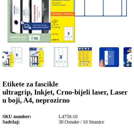
o
n
b
u
i
l
e
Etikete za fascikle
ultragrip, Inkjet, Crno-bijeli laser, Laser
u boji, A4, neprozirno
SKU number
L4759-10
Sadržaj
30 Oznake / 10 Stranice