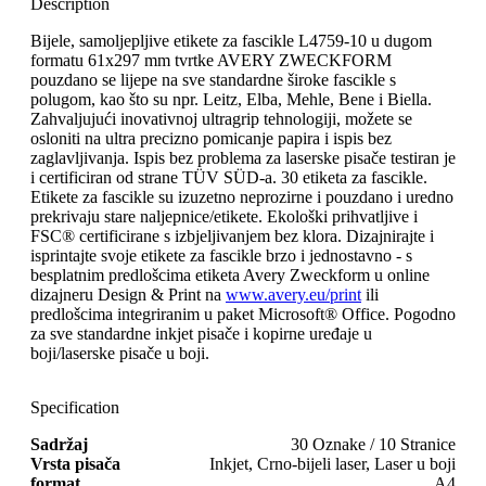
Description
Bijele, samoljepljive etikete za fascikle L4759-10 u dugom
formatu 61x297 mm tvrtke AVERY ZWECKFORM
pouzdano se lijepe na sve standardne široke fascikle s
polugom, kao što su npr. Leitz, Elba, Mehle, Bene i Biella.
Zahvaljujući inovativnoj ultragrip tehnologiji, možete se
osloniti na ultra precizno pomicanje papira i ispis bez
zaglavljivanja. Ispis bez problema za laserske pisače testiran je
i certificiran od strane TÜV SÜD-a. 30 etiketa za fascikle.
Etikete za fascikle su izuzetno neprozirne i pouzdano i uredno
prekrivaju stare naljepnice/etikete. Ekološki prihvatljive i
FSC® certificirane s izbjeljivanjem bez klora. Dizajnirajte i
isprintajte svoje etikete za fascikle brzo i jednostavno - s
besplatnim predlošcima etiketa Avery Zweckform u online
dizajneru Design & Print na
www.avery.eu/print
ili
predlošcima integriranim u paket Microsoft® Office. Pogodno
za sve standardne inkjet pisače i kopirne uređaje u
boji/laserske pisače u boji.
Specification
Sadržaj
30 Oznake / 10 Stranice
Vrsta pisača
Inkjet, Crno-bijeli laser, Laser u boji
format
A4