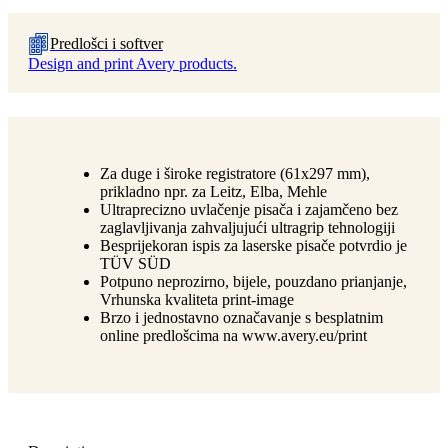
Predlošci i softver
Design and print Avery products.
Za duge i široke registratore (61x297 mm),
prikladno npr. za Leitz, Elba, Mehle
Ultraprecizno uvlačenje pisača i zajamčeno bez
zaglavljivanja zahvaljujući ultragrip tehnologiji
Besprijekoran ispis za laserske pisače potvrdio je
TÜV SÜD
Potpuno neprozirno, bijele, pouzdano prianjanje,
Vrhunska kvaliteta print-image
Brzo i jednostavno označavanje s besplatnim
online predlošcima na www.avery.eu/print