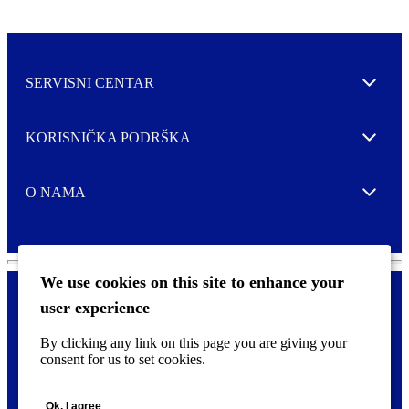
SERVISNI CENTAR
Expand
KORISNIČKA PODRŠKA
Expand
O NAMA
Expand
We use cookies on this site to enhance your
user experience
Kontaktirajte nas
F
By clicking any link on this page you are giving your
Pravne i tzv. Cookie obavijesti
o
consent for us to set cookies.
o
t
©
2026 CCL Industries Inc., Toronto (Canada). Sva prava zadržana.
e
Ok, I agree