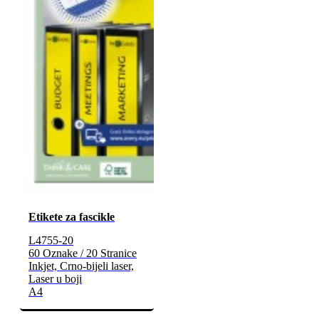
Etikete za fascikle
L4755-20
60 Oznake / 20 Stranice
Inkjet, Crno-bijeli laser,
Laser u boji
A4