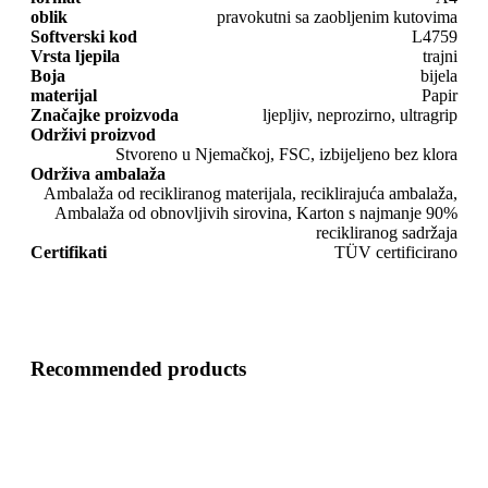
oblik
pravokutni sa zaobljenim kutovima
Softverski kod
L4759
Vrsta ljepila
trajni
Boja
bijela
materijal
Papir
Značajke proizvoda
ljepljiv, neprozirno, ultragrip
Održivi proizvod
Stvoreno u Njemačkoj, FSC, izbijeljeno bez klora
Održiva ambalaža
Ambalaža od recikliranog materijala, reciklirajuća ambalaža,
Ambalaža od obnovljivih sirovina, Karton s najmanje 90%
recikliranog sadržaja
Certifikati
TÜV certificirano
Recommended products