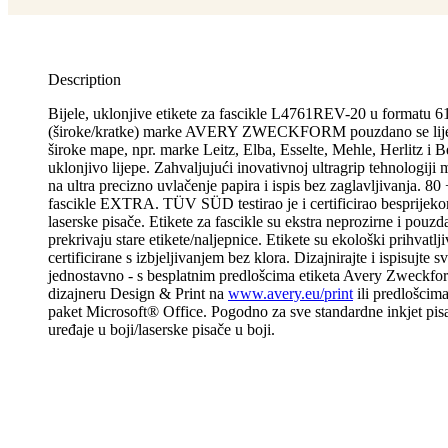
Description
Bijele, uklonjive etikete za fascikle L4761REV-20 u formatu
(široke/kratke) marke AVERY ZWECKFORM pouzdano se lije
široke mape, npr. marke Leitz, Elba, Esselte, Mehle, Herlitz i B
uklonjivo lijepe. Zahvaljujući inovativnoj ultragrip tehnologiji 
na ultra precizno uvlačenje papira i ispis bez zaglavljivanja. 80 
fascikle EXTRA. TÜV SÜD testirao je i certificirao besprijekor
laserske pisače. Etikete za fascikle su ekstra neprozirne i pouz
prekrivaju stare etikete/naljepnice. Etikete su ekološki prihvatl
certificirane s izbjeljivanjem bez klora. Dizajnirajte i ispisujte sv
jednostavno - s besplatnim predlošcima etiketa Avery Zweckfo
dizajneru Design & Print na
www.avery.eu/print
ili predlošcima
paket Microsoft® Office. Pogodno za sve standardne inkjet pisa
uređaje u boji/laserske pisače u boji.