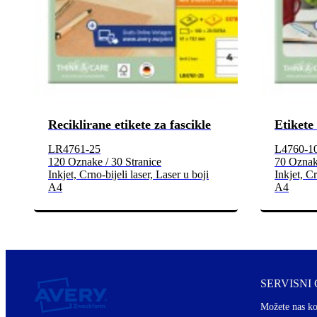
Reciklirane etikete za fascikle
Etikete 
LR4761-25
L4760-1
120 Oznake / 30 Stranice
70 Oznake
Inkjet, Crno-bijeli laser, Laser u boji
Inkjet, Cr
A4
A4
SERVISNI
Možete nas ko