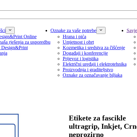
šci
Oznake za vaše potrebe
Savjet
sign&Print Online
Hrana i pića
naša rješenja za usporedbu
Umjetnost i obrt
 Design&Print
Kozmetika i sredstva za čišćenje
anja
Događaji i konferencije
Prijevoz i logistika
Električni uređaji i elektrotehnika
Proizvodnja i graditeljstvo
Oznake za označavanje biljaka
Etikete za fascikle
ultragrip, Inkjet, Crno
neprozirno