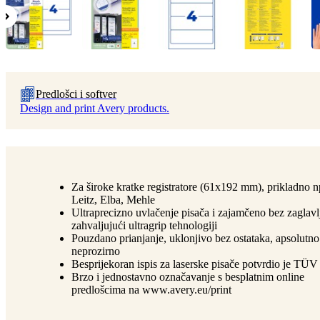
Predlošci i softver
Design and print Avery products.
Za široke kratke registratore (61x192 mm), prikladno n
Leitz, Elba, Mehle
Ultraprecizno uvlačenje pisača i zajamčeno bez zaglavl
zahvaljujući ultragrip tehnologiji
Pouzdano prianjanje, uklonjivo bez ostataka, apsolutno
neprozirno
Besprijekoran ispis za laserske pisače potvrdio je T
Brzo i jednostavno označavanje s besplatnim online
predlošcima na www.avery.eu/print