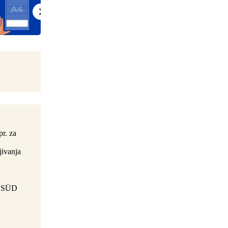
pr. za
jivanja
ÜV SÜD