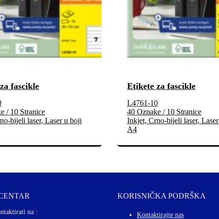
za fascikle
Etikete za fascikle
0
L4761-10
 / 10 Stranice
40 Oznake / 10 Stranice
no-bijeli laser, Laser u boji
Inkjet, Crno-bijeli laser, Laser
A4
 CENTAR
KORISNIČKA PODRŠKA
ntaktirati na :
Kontaktirajte nas