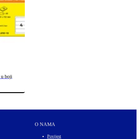
 u boji
O NAMA
Povijest