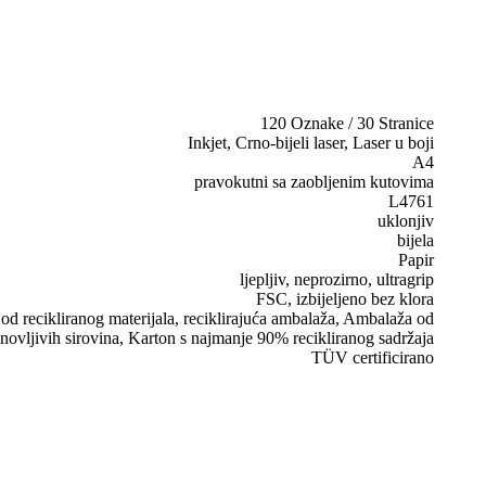
120 Oznake / 30 Stranice
Inkjet, Crno-bijeli laser, Laser u boji
A4
pravokutni sa zaobljenim kutovima
L4761
uklonjiv
bijela
Papir
ljepljiv, neprozirno, ultragrip
FSC, izbijeljeno bez klora
d recikliranog materijala, reciklirajuća ambalaža, Ambalaža od
novljivih sirovina, Karton s najmanje 90% recikliranog sadržaja
TÜV certificirano