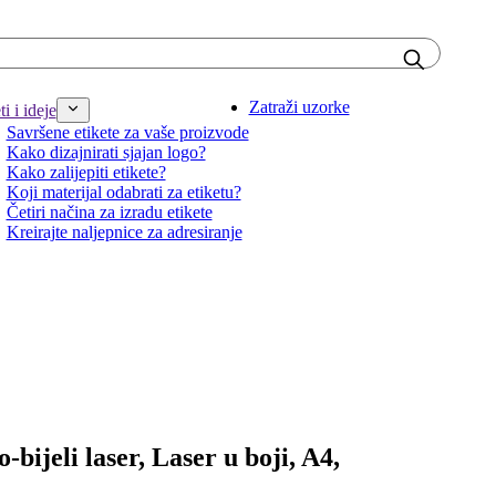
Zatraži uzorke
i i ideje
Savršene etikete za vaše proizvode
Kako dizajnirati sjajan logo?
Kako zalijepiti etikete?
Koji materijal odabrati za etiketu?
Četiri načina za izradu etikete
Kreirajte naljepnice za adresiranje
-bijeli laser, Laser u boji, A4,