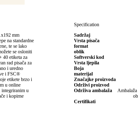
Specification
 61x192 mm
Sadržaj
pe na standardne
Vrsta pisača
ene, te se lako
format
možete se osloniti
oblik
+ 40 etiketa za
Softverski kod
an rad pisača za
Vrsta ljepila
dano i uredno
Boja
jive i FSC®
materijal
oje etikete brzo i
Značajke proizvoda
rm u online
Održivi proizvod
 integriranim u
Održiva ambalaža
Ambalaža o
če i kopirne
ob
Certifikati