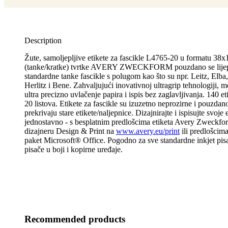
Description
Žute, samoljepljive etikete za fascikle L4765-20 u formatu 3
(tanke/kratke) tvrtke AVERY ZWECKFORM pouzdano se lijep
standardne tanke fascikle s polugom kao što su npr. Leitz, Elba,
Herlitz i Bene. Zahvaljujući inovativnoj ultragrip tehnologiji, m
ultra precizno uvlačenje papira i ispis bez zaglavljivanja. 140 et
20 listova. Etikete za fascikle su izuzetno neprozirne i pouzdan
prekrivaju stare etikete/naljepnice. Dizajnirajte i ispisujte svoje 
jednostavno - s besplatnim predlošcima etiketa Avery Zweckfo
dizajneru Design & Print na
www.avery.eu/print
ili predlošcima
paket Microsoft® Office. Pogodno za sve standardne inkjet pisa
pisače u boji i kopirne uređaje.
Recommended products