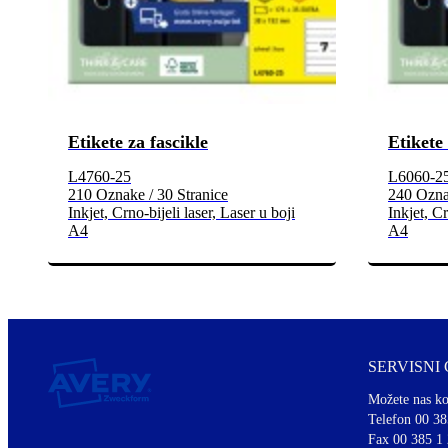
Etikete za fascikle
Etikete 
L4760-25
L6060-2
210 Oznake / 30 Stranice
240 Oznak
Inkjet, Crno-bijeli laser, Laser u boji
Inkjet, Cr
A4
A4
SERVISNI
Možete nas ko
Telefon 00 38
Fax 00 385 1