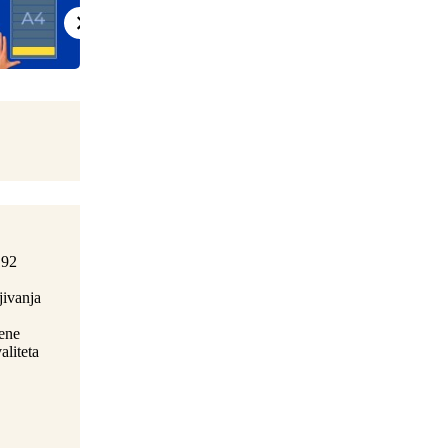
192
jivanja
Bene
liteta