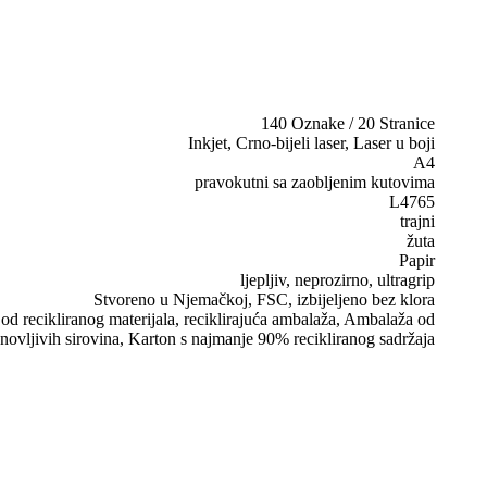
140 Oznake / 20 Stranice
Inkjet, Crno-bijeli laser, Laser u boji
A4
pravokutni sa zaobljenim kutovima
L4765
trajni
žuta
Papir
ljepljiv, neprozirno, ultragrip
Stvoreno u Njemačkoj, FSC, izbijeljeno bez klora
d recikliranog materijala, reciklirajuća ambalaža, Ambalaža od
novljivih sirovina, Karton s najmanje 90% recikliranog sadržaja