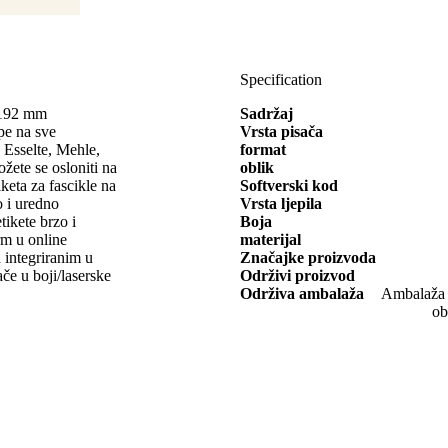
Specification
8x192 mm
Sadržaj
e na sve
Vrsta pisača
 Esselte, Mehle,
format
ožete se osloniti na
oblik
iketa za fascikle na
Softverski kod
o i uredno
Vrsta ljepila
etikete brzo i
Boja
rm u online
materijal
 integriranim u
Značajke proizvoda
če u boji/laserske
Održivi proizvod
Održiva ambalaža
Ambalaža o
ob