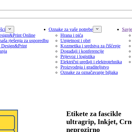
šci
Oznake za vaše potrebe
Savjet
sign&Print Online
Hrana i pića
naša rješenja za usporedbu
Umjetnost i obrt
 Design&Print
Kozmetika i sredstva za čišćenje
anja
Događaji i konferencije
Prijevoz i logistika
Električni uređaji i elektrotehnika
Proizvodnja i graditeljstvo
Oznake za označavanje biljaka
Etikete za fascikle
ultragrip, Inkjet, Crno
neprozirno