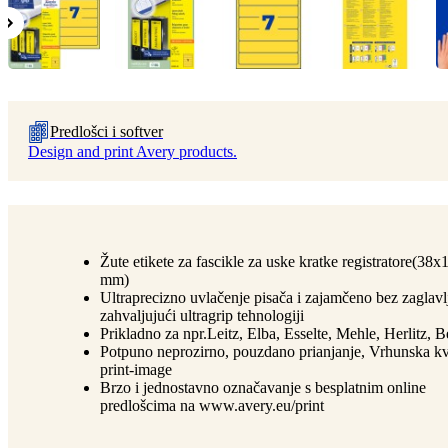
Predlošci i softver
Design and print Avery products.
Žute etikete za fascikle za uske kratke registratore(38x
mm)
Ultraprecizno uvlačenje pisača i zajamčeno bez zaglavl
zahvaljujući ultragrip tehnologiji
Prikladno za npr.Leitz, Elba, Esselte, Mehle, Herlitz, 
Potpuno neprozirno, pouzdano prianjanje, Vrhunska kva
print-image
Brzo i jednostavno označavanje s besplatnim online
predlošcima na www.avery.eu/print