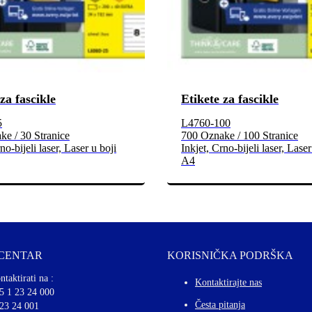
za fascikle
Etikete za fascikle
5
L4760-100
e / 30 Stranice
700 Oznake / 100 Stranice
no-bijeli laser, Laser u boji
Inkjet, Crno-bijeli laser, Laser
A4
 CENTAR
KORISNIČKA PODRŠKA
ntaktirati na :
Kontaktirajte nas
5 1 23 24 000
Česta pitanja
 23 24 001