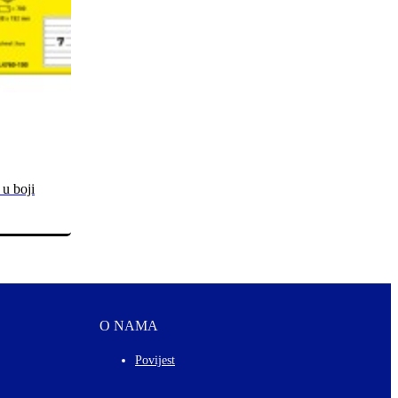
 u boji
O NAMA
Povijest