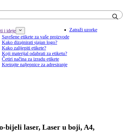
Zatraži uzorke
i i ideje
Savršene etikete za vaše proizvode
Kako dizajnirati sjajan logo?
Kako zalijepiti etikete?
Koji materijal odabrati za etiketu?
Četiri načina za izradu etikete
Kreirajte naljepnice za adresiranje
-bijeli laser, Laser u boji, A4,