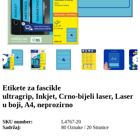
o
n
b
u
i
l
e
Etikete za fascikle
ultragrip, Inkjet, Crno-bijeli laser, Laser
u boji, A4, neprozirno
SKU number
L4767-20
Sadržaj
80 Oznake / 20 Stranice