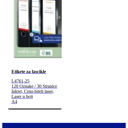
Etikete za fascikle
L4761-25
120 Oznake / 30 Stranice
Inkjet, Crno-bijeli laser,
Laser u boji
A4