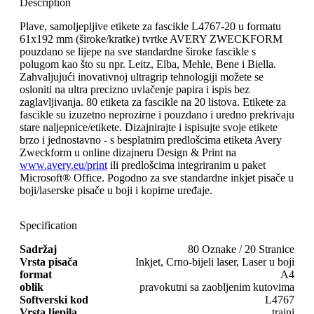
Description
Plave, samoljepljive etikete za fascikle L4767-20 u formatu
61x192 mm (široke/kratke) tvrtke AVERY ZWECKFORM
pouzdano se lijepe na sve standardne široke fascikle s
polugom kao što su npr. Leitz, Elba, Mehle, Bene i Biella.
Zahvaljujući inovativnoj ultragrip tehnologiji možete se
osloniti na ultra precizno uvlačenje papira i ispis bez
zaglavljivanja. 80 etiketa za fascikle na 20 listova. Etikete za
fascikle su izuzetno neprozirne i pouzdano i uredno prekrivaju
stare naljepnice/etikete. Dizajnirajte i ispisujte svoje etikete
brzo i jednostavno - s besplatnim predlošcima etiketa Avery
Zweckform u online dizajneru Design & Print na
www.avery.eu/print
ili predlošcima integriranim u paket
Microsoft® Office. Pogodno za sve standardne inkjet pisače u
boji/laserske pisače u boji i kopirne uređaje.
Specification
Sadržaj
80 Oznake / 20 Stranice
Vrsta pisača
Inkjet, Crno-bijeli laser, Laser u boji
format
A4
oblik
pravokutni sa zaobljenim kutovima
Softverski kod
L4767
Vrsta ljepila
trajni