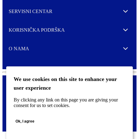
SERVISNI CENTAR
Expand
KORISNIČKA PODRŠKA
Expand
O NAMA
Expand
We use cookies on this site to enhance your
user experience
Kontaktirajte nas
F
By clicking any link on this page you are giving your
Pravne i tzv. Cookie obavijesti
o
consent for us to set cookies.
o
t
©
2026 CCL Industries Inc., Toronto (Canada). Sva prava zadržana.
e
Ok, I agree
r
m
e