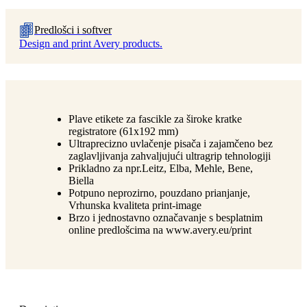
Predlošci i softver
Design and print Avery products.
Plave etikete za fascikle za široke kratke
registratore (61x192 mm)
Ultraprecizno uvlačenje pisača i zajamčeno bez
zaglavljivanja zahvaljujući ultragrip tehnologiji
Prikladno za npr.Leitz, Elba, Mehle, Bene,
Biella
Potpuno neprozirno, pouzdano prianjanje,
Vrhunska kvaliteta print-image
Brzo i jednostavno označavanje s besplatnim
online predlošcima na www.avery.eu/print