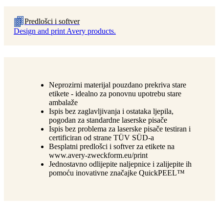
Predlošci i softver
Design and print Avery products.
Neprozirni materijal pouzdano prekriva stare
etikete - idealno za ponovnu upotrebu stare
ambalaže
Ispis bez zaglavljivanja i ostataka ljepila,
pogodan za standardne laserske pisače
Ispis bez problema za laserske pisače testiran i
certificiran od strane TÜV SÜD-a
Besplatni predlošci i softver za etikete na
www.avery-zweckform.eu/print
Jednostavno odlijepite naljepnice i zalijepite ih
pomoću inovativne značajke QuickPEEL™