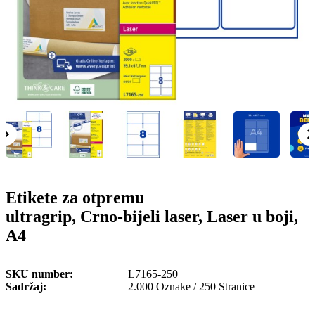
o
n
b
u
i
l
e
Etikete za otpremu
ultragrip, Crno-bijeli laser, Laser u boji,
A4
SKU number
L7165-250
Sadržaj
2.000 Oznake / 250 Stranice