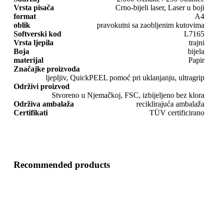
Vrsta pisača
Crno-bijeli laser, Laser u boji
format
A4
oblik
pravokutni sa zaobljenim kutovima
Softverski kod
L7165
Vrsta ljepila
trajni
Boja
bijela
materijal
Papir
Značajke proizvoda
ljepljiv, QuickPEEL pomoć pri uklanjanju, ultragrip
Održivi proizvod
Stvoreno u Njemačkoj, FSC, izbijeljeno bez klora
Održiva ambalaža
reciklirajuća ambalaža
Certifikati
TÜV certificirano
Recommended products