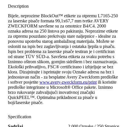
Description
Bijele, neprozirne BlockOut™ etikete za otpremu L7165-250
za laserske pisače formata 99,1x67,7 mm tvrtke AVERY
ZWECKFORM savršene su za omotnice B4/C4. 2000
oznaka adresa na 250 listova po pakiranju. Neprozirne etikete
za otpremu pouzdano prekrivaju stare naljepnice - idealne za
ponovnu upotrebu starog ambalažnog materijala. Možete se
osloniti na ispis bez zaglavljivanja i ostataka ljepila u pisaču.
Ispis bez problema za laserske pisače testiran je i certificiran
od strane TÜV SÜD-a. Savršena etiketa za svaku potrebu s
Iznimno oštrom slikom, gornjim sidrištem i bez razmazivanja.
Ekološki prihvatljivo, FSC® certificirano i izbjeljuje se bez
klora. Dizajnirajte i isprintajte svoju Oznake adresu na brz i
jednostavan način - za besplatne Avery Zweckform predloške
i softver posjetite
www.avery-zweckform.eu/print
ili koristite
predloške integrirane u Microsoft® Office pakete. Iznimno
brzo rukovanje zahvaljujući inovativnoj značajki
QuickPEEL™. Optimalna prikladnost za pisače u
boji/laserske pisače.
Specification
Sadržaj
2.000 Oznake / 250 Stranice