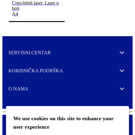
Crno-bijeli laser, Laser u
boji
A4
SERVISNI CENTAR
Expand
KORISNIČKA PODRŠKA
Expand
O NAMA
Expand
We use cookies on this site to enhance your
user experience
Kontaktirajte nas
F