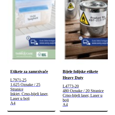
Etikete za zamrzivače
Bijele folijske etikete
Heavy Duty
L7971-25
1.625 Oznake / 25
L4773-20
Stranice
480 Oznake / 20 Stranice
Inkjet, Crno-bijeli laser,
Crno-bijeli laser, Laser u
Laser u boji
boji
A4
A4