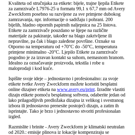
Kvaliteta od stručnjaka za etikete: bijele, trajne ljepila Etikete
za zamrzivače L7976-25 u formatu 99,1 x 67,7 mm od Avery
Zweckform posebno su razvijene za sve primjene dubokog
zamrzavanja, npr. informacije o sadržaju i pohrani. 200
bijelih, hladno otpornih papirnih naljepnica na 25 listova.
Etikete za zamrzivače pouzdano se lijepe na različite
materijale za pakiranje, također na blago zakrivljene ili
nepravilne, pa čak i blago zaleđene površine. Oznake su
Otporno na temperaturu od +70°C do -50°C, temperatura
primjene minimalno -20°C. Ljepilo Etikete za zamrzivače
pogodno je za izravan kontakt sa suhom, nemasnom hranom.
Idealno za označavanje proizvoda, tekstila i robe u
maloprodaji i kod kuće.
Ispišite svoje ideje – jednostavno i profesionalno: za svoje
etikete tvrtke Avery Zweckform možete koristiti besplatni
online dizajner etiketa na
www.avery.eu/print
. Izradite vlastiti
dizajn etikete pomoću besplatnog softvera, odaberite jedan od
lako prilagodljivih predložaka dizajna iz velikog i svestranog
izbora ili jednostavno prenesite postojeći dizajn, a zatim ih
isprintajte. Tako je brzo i jednostavno stvoriti profesionalan
izgled.
Razmislite i brinite - Avery Zweckform je klimatski neutralan
od 2020.: emisije plinova iz lokacije kompenziraju se