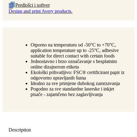
Predlošci i softver
Design and print Avery products.
Otporno na temperaturu od -50°C to +70°C,
application temperature up to -25°C, adhesive
suitable for direct contact with certain foods
Jednostavno i brzo označavanje s besplatnim
online dizajnerom etiketa
Ekološki prihvatljivo: FSC® certificirani papir iz
odgovorno upravljanih šuma
Idealno za sve primjene dubokog zamrzavanja
Pogodno za sve standardne laserske i inkjet
pisače - zajamčeno bez zaglavljivanja
Description