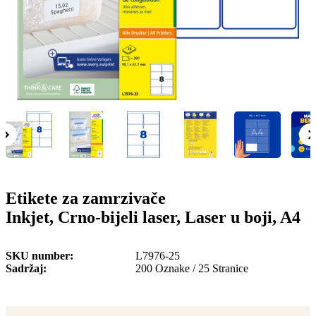
o
n
b
u
i
l
e
Etikete za zamrzivače
Inkjet, Crno-bijeli laser, Laser u boji, A4
SKU number
L7976-25
Sadržaj
200 Oznake / 25 Stranice