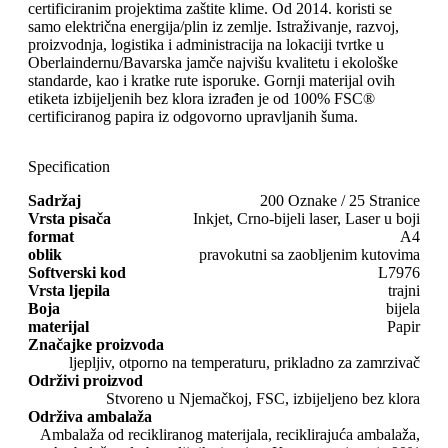
certificiranim projektima zaštite klime. Od 2014. koristi se
samo električna energija/plin iz zemlje. Istraživanje, razvoj,
proizvodnja, logistika i administracija na lokaciji tvrtke u
Oberlaindernu/Bavarska jamče najvišu kvalitetu i ekološke
standarde, kao i kratke rute isporuke. Gornji materijal ovih
etiketa izbijeljenih bez klora izrađen je od 100% FSC®
certificiranog papira iz odgovorno upravljanih šuma.
Specification
Sadržaj
200 Oznake / 25 Stranice
Vrsta pisača
Inkjet, Crno-bijeli laser, Laser u boji
format
A4
oblik
pravokutni sa zaobljenim kutovima
Softverski kod
L7976
Vrsta ljepila
trajni
Boja
bijela
materijal
Papir
Značajke proizvoda
ljepljiv, otporno na temperaturu, prikladno za zamrzivač
Održivi proizvod
Stvoreno u Njemačkoj, FSC, izbijeljeno bez klora
Održiva ambalaža
Ambalaža od recikliranog materijala, reciklirajuća ambalaža,