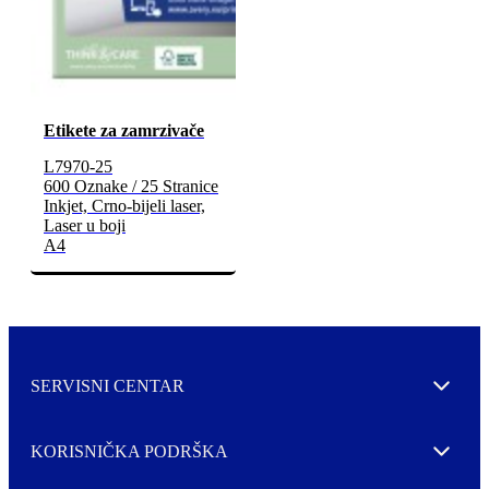
Etikete za zamrzivače
L7970-25
600 Oznake / 25 Stranice
Inkjet, Crno-bijeli laser,
Laser u boji
A4
SERVISNI CENTAR
Expand
KORISNIČKA PODRŠKA
Expand