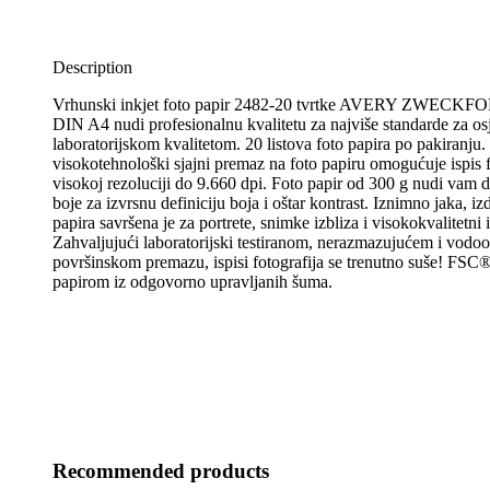
Description
Vrhunski inkjet foto papir 2482-20 tvrtke AVERY ZWECKF
DIN A4 nudi profesionalnu kvalitetu za najviše standarde za osje
laboratorijskom kvalitetom. 20 listova foto papira po pakiranju
visokotehnološki sjajni premaz na foto papiru omogućuje ispis f
visokoj rezoluciji do 9.660 dpi. Foto papir od 300 g nudi vam d
boje za izvrsnu definiciju boja i oštar kontrast. Iznimno jaka, izd
papira savršena je za portrete, snimke izbliza i visokokvalitetni i
Zahvaljujući laboratorijski testiranom, nerazmazujućem i vod
površinskom premazu, ispisi fotografija se trenutno suše! FSC® 
papirom iz odgovorno upravljanih šuma.
Recommended products