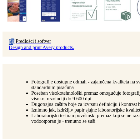
Predlošci i softver
Design and print Avery products.
Fotografije dostupne odmah - zajamčena kvaliteta na s
standardnim pisačima
Poseban visokotehnološki premaz omogućuje fotografi
visokoj rezoluciji do 9.600 dpi
Dugotrajna zaštita boje za izvrsnu definiciju i kontrast 
Iznimno jak, izdržljiv papir sjajne laboratorijske kvalite
Laboratorijski testiran površinski premaz koji se ne raz
vodootporan je - trenutno se suši