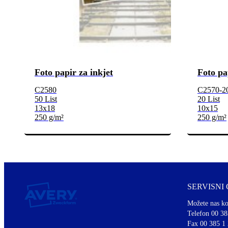
Foto papir za inkjet
Foto pa
C2580
C2570-2
50 List
20 List
13x18
10x15
250 g/m²
250 g/m²
SERVISNI
Možete nas ko
Telefon 00 38
Fax 00 385 1