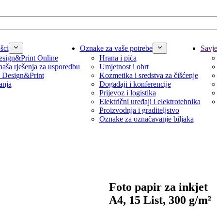
šci
Oznake za vaše potrebe
Savjet
sign&Print Online
Hrana i pića
naša rješenja za usporedbu
Umjetnost i obrt
 Design&Print
Kozmetika i sredstva za čišćenje
anja
Događaji i konferencije
Prijevoz i logistika
Električni uređaji i elektrotehnika
Proizvodnja i graditeljstvo
Oznake za označavanje biljaka
Foto papir za inkjet
A4, 15 List, 300 g/m²