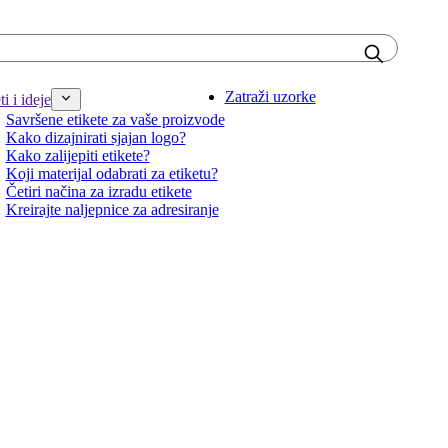
Zatraži uzorke
i i ideje
Savršene etikete za vaše proizvode
Kako dizajnirati sjajan logo?
Kako zalijepiti etikete?
Koji materijal odabrati za etiketu?
Četiri načina za izradu etikete
Kreirajte naljepnice za adresiranje