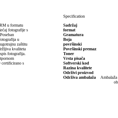
Specification
ORM u formatu
Sadržaj
ćaj fotografije s
format
. Poseban
Gramatura
otografija u
Boja
ugotrajnu zaštitu
površinski
ržljiva kvaliteta
Površinski premaz
spis fotografija.
Toner
ootpornom
Vrsta pisača
certificirano s
Softverski kod
Razina kvalitete
Održivi proizvod
Održiva ambalaža
Ambalaža o
ob