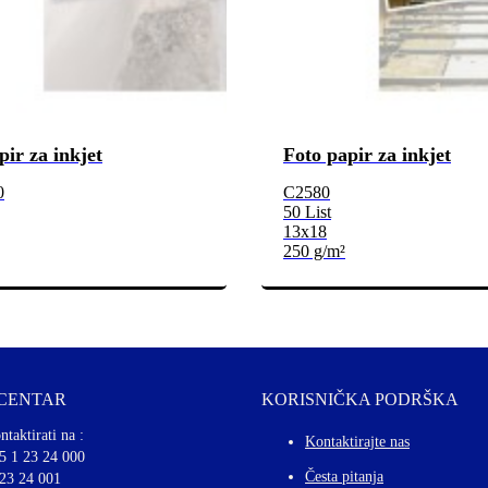
pir za inkjet
Foto papir za inkjet
0
C2580
50 List
13x18
250 g/m²
 CENTAR
KORISNIČKA PODRŠKA
ntaktirati na :
Kontaktirajte nas
5 1 23 24 000
Česta pitanja
 23 24 001