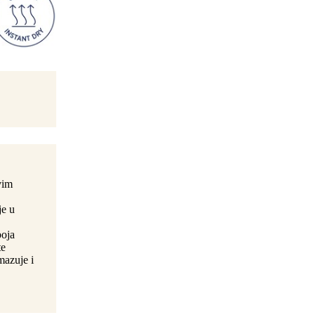
vim
je u
boja
te
mazuje i