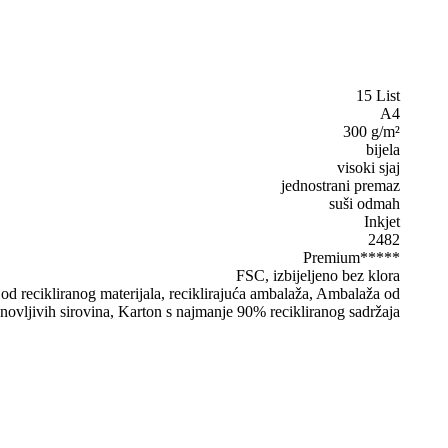
15 List
A4
300 g/m²
bijela
visoki sjaj
jednostrani premaz
suši odmah
Inkjet
2482
Premium*****
FSC, izbijeljeno bez klora
d recikliranog materijala, reciklirajuća ambalaža, Ambalaža od
novljivih sirovina, Karton s najmanje 90% recikliranog sadržaja