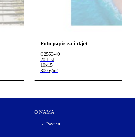
Foto papir za inkjet
C2553-40
20 List
10x15
300 g/m²
O NAMA
Povijest