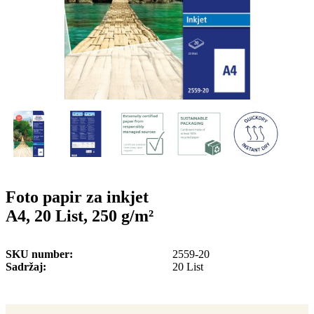
o
n
b
u
i
l
e
Foto papir za inkjet
A4, 20 List, 250 g/m²
SKU number
2559-20
Sadržaj
20 List