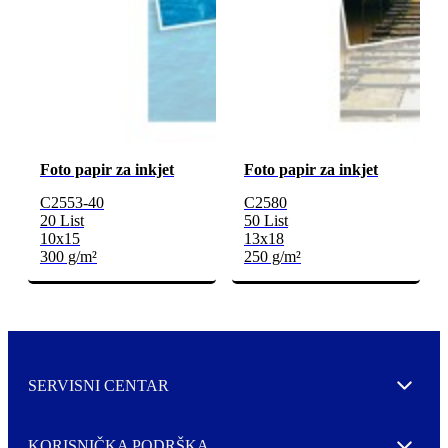
Foto papir za inkjet
Foto papir za inkjet
C2553-40
C2580
20 List
50 List
10x15
13x18
300 g/m²
250 g/m²
SERVISNI CENTAR
Expand
KORISNIČKA PODRŠKA