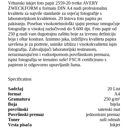
Vrhunski inkjet foto papir 2559-20 tvrtke AVERY
ZWECKFORM u formatu DIN A4 nudi profesionalnu
kvalitetu za najviše standarde za osjećaj fotografije s
laboratorijskom kvalitetom. 20 listova foto papira po
pakiranju. Poseban visokotehnološki sjajni premaz omogućuje
fotografije u visokoj razlučivosti do 9.600 dpi. Foto papir od
250 g nudi vam dugotrajnu zaštitu boje za izvrsnu definiciju
boja i oštar kontrast. Iznimno jaka, izdržljiva kvaliteta papira
savršena je za portrete, snimke izbliza i visokokvalitetni ispis
fotografija. Zahvaljujući laboratorijski testiranom,
nerazmazujućem i vodootpornom površinskom premazu,
ispisi fotografija se trenutno suše! FSC® certificirano s
papirom iz odgovorno upravljanih šuma.
Specification
Sadržaj
20 List
format
A4
Gramatura
250 g/m²
Boja
bijela
površinski
satenski mat
Površinski premaz
jednostrani premaz
Toner
suši odmah
Vrsta pisača
Inkjet