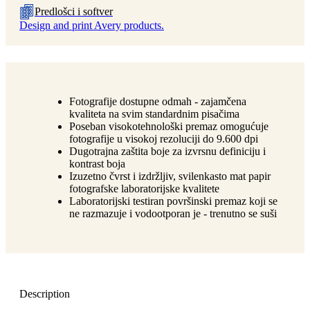
Predlošci i softver
Design and print Avery products.
Fotografije dostupne odmah - zajamčena
kvaliteta na svim standardnim pisačima
Poseban visokotehnološki premaz omogućuje
fotografije u visokoj rezoluciji do 9.600 dpi
Dugotrajna zaštita boje za izvrsnu definiciju i
kontrast boja
Izuzetno čvrst i izdržljiv, svilenkasto mat papir
fotografske laboratorijske kvalitete
Laboratorijski testiran površinski premaz koji se
ne razmazuje i vodootporan je - trenutno se suši
Description