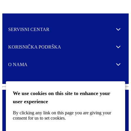
SERVISNI CENTAR
Expand
KORISNIČKA PODRŠKA
Expand
O NAMA
Expand
We use cookies on this site to enhance your
user experience
Kontaktirajte nas
F
By clicking any link on this page you are giving your
Pravne i tzv. Cookie obavijesti
o
consent for us to set cookies.
o
t
©
2026 CCL Industries Inc., Toronto (Canada). Sva prava zadržana.
e