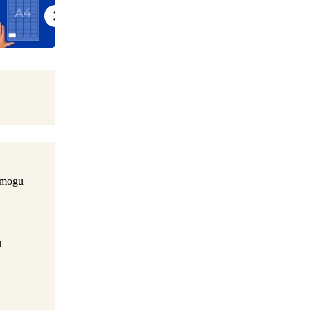
e mogu
u