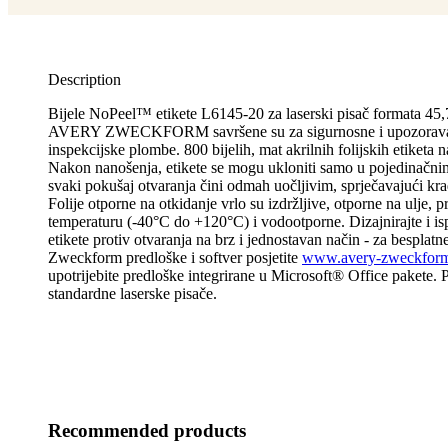
Description
Bijele NoPeel™ etikete L6145-20 za laserski pisač formata 45
AVERY ZWECKFORM savršene su za sigurnosne i upozoravaj
inspekcijske plombe. 800 bijelih, mat akrilnih folijskih etiketa n
Nakon nanošenja, etikete se mogu ukloniti samo u pojedinačni
svaki pokušaj otvaranja čini odmah uočljivim, sprječavajući krađ
Folije otporne na otkidanje vrlo su izdržljive, otporne na ulje, pr
temperaturu (-40°C do +120°C) i vodootporne. Dizajnirajte i isp
etikete protiv otvaranja na brz i jednostavan način - za besplat
Zweckform predloške i softver posjetite
www.avery-zweckform.
upotrijebite predloške integrirane u Microsoft® Office pakete.
standardne laserske pisače.
Recommended products