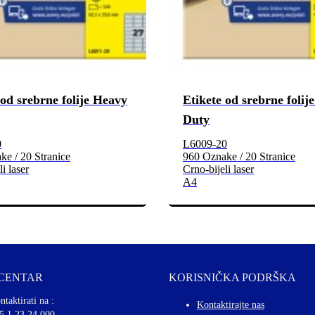
 od srebrne folije Heavy
Etikete od srebrne folij
Duty
0
L6009-20
e / 20 Stranice
960 Oznake / 20 Stranice
i laser
Crno-bijeli laser
A4
 CENTAR
KORISNIČKA PODRŠKA
ntaktirati na :
Kontaktirajte nas
5 1 23 24 000