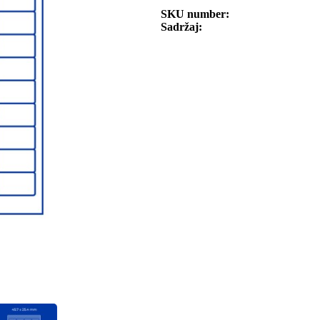
SKU number
Sadržaj