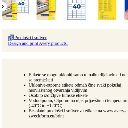
Predlošci i softver
Design and print Avery products.
Etikete se mogu ukloniti samo u malim dijelovima i n
se premještati
Uklonive-otporne etikete odmah čine svaki pokušaj
neovlaštenog otvaranja vidljivim
Osobito izdržljive filmske etikete
Vodootporan, Otporno na ulje, prljavštinu i temperatur
(-40°C to +120°C)
Besplatni predlošci i softver za etikete na www.avery-
zweckform.eu/print