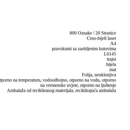
800 Oznake / 20 Stranice
Crno-bijeli laser
A4
pravokutni sa zaobljenim kutovima
L6145
trajni
bijela
mat
Folija, neuklonjiva
, otporno na temperaturu, vodoodbojno, otporno na vodu, otporno
na vremenske uvjete, otporno na ljuštenje
Ambalaža od recikliranog materijala, reciklirajuća ambalaža