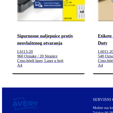
Sigurnosne naljepnice protiv
Etikete
neovlaštenog otvaranja
Duty
L6113-20
L6011-2
960 Oznake / 20 Stranice
540 Oznak
Crno-bijeli laser, Laser u boji
Crno-bijel
A4
A4
SERVISNI
Možete nas ko
Telefon 00 38