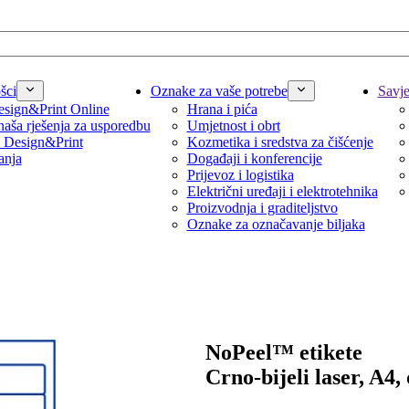
šci
Oznake za vaše potrebe
Savjet
sign&Print Online
Hrana i pića
naša rješenja za usporedbu
Umjetnost i obrt
 Design&Print
Kozmetika i sredstva za čišćenje
anja
Događaji i konferencije
Prijevoz i logistika
Električni uređaji i elektrotehnika
Proizvodnja i graditeljstvo
Oznake za označavanje biljaka
NoPeel™ etikete
Crno-bijeli laser, A4,