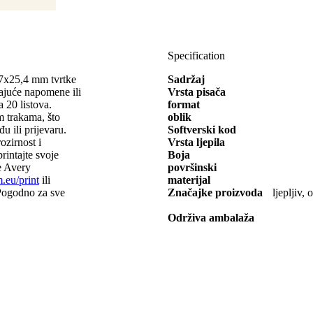
Specification
,7x25,4 mm tvrtke
Sadržaj
uće napomene ili
Vrsta pisača
a 20 listova.
format
m trakama, što
oblik
u ili prijevaru.
Softverski kod
ozirnost i
Vrsta ljepila
rintajte svoje
Boja
ne Avery
površinski
eu/print
ili
materijal
 Pogodno za sve
Značajke proizvoda
ljepljiv
Održiva ambalaža