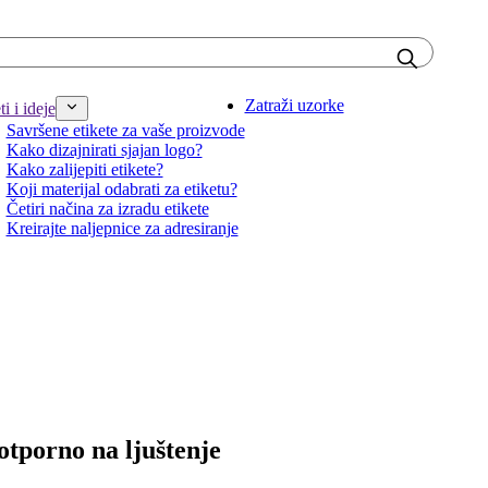
Zatraži uzorke
i i ideje
Savršene etikete za vaše proizvode
Kako dizajnirati sjajan logo?
Kako zalijepiti etikete?
Koji materijal odabrati za etiketu?
Četiri načina za izradu etikete
Kreirajte naljepnice za adresiranje
 otporno na ljuštenje