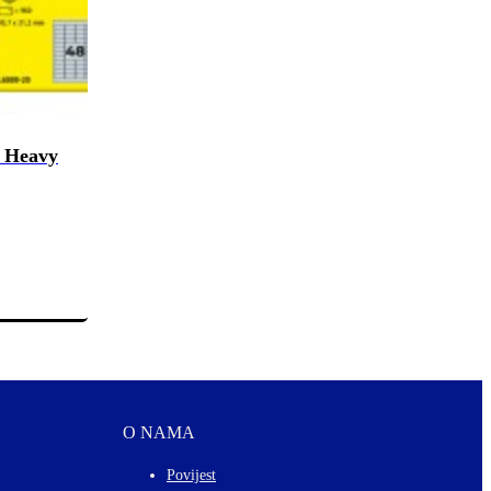
e Heavy
O NAMA
Povijest