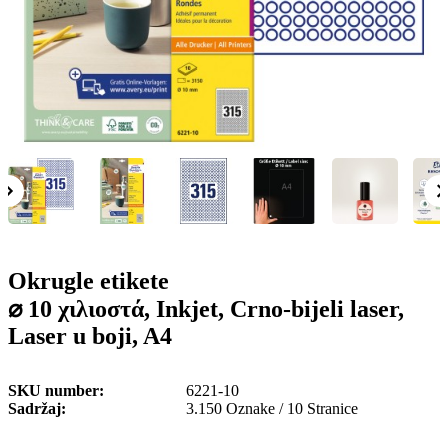
o
n
b
u
i
l
e
Okrugle etikete
⌀ 10 χιλιοστά, Inkjet, Crno-bijeli laser,
Laser u boji, A4
SKU number
6221-10
Sadržaj
3.150 Oznake / 10 Stranice