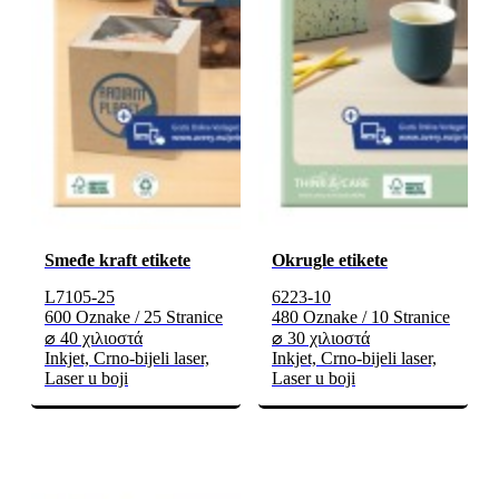
Smeđe kraft etikete
Okrugle etikete
L7105-25
6223-10
600 Oznake / 25 Stranice
480 Oznake / 10 Stranice
⌀ 40 χιλιοστά
⌀ 30 χιλιοστά
Inkjet, Crno-bijeli laser,
Inkjet, Crno-bijeli laser,
Laser u boji
Laser u boji