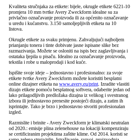
Kvaliteta stručnjaka za etikete: bijele, okrugle etikete 6221-10
promjera 10 mm tvrtke Avery Zweckform idealne su za
privlačno označavanje proizvoda ili za općenito označavanje
u uredu i kućanstvu. 3.150 samoljepljivih etiketa na 10
listova.
Okrugle etikete za svaku primjenu. Zahvaljujući najboljem
prianjanju tonera i tinte dobivate jasne ispisane slike bez
razmazivanja. Možete se osloniti na ispis bez zaglavljivanja i
ostataka ljepila u pisaču. Idealno za označavanje proizvoda,
tekstila i robe u maloprodaji i kod kuće.
Ispišite svoje ideje – jednostavno i profesionalno: za svoje
etikete tvrtke Avery Zweckform možete koristiti besplatni
online dizajner etiketa na
www.avery.eu/print
. Izradite vlastiti
dizajn etikete pomoću besplatnog softvera, odaberite jedan od
lako prilagodljivih predložaka dizajna iz velikog i svestranog
izbora ili jednostavno prenesite postojeći dizajn, a zatim ih
isprintajte. Tako je brzo i jednostavno stvoriti profesionalan
izgled.
Razmislite i brinite - Avery Zweckform je klimatski neutralan
od 2020.: emisije plina zelenehouse na lokaciji kompenziraju
se certificiranim projektima zaštite klime. Od 2014. koristi se
samo zelena struja/plin. Istraživanje, razvoj, proizvodnja,