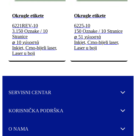
Okrugle etikete
Okrugle etikete
6221REV-10
6225-10
3.150 Oznake / 10
150 Oznake / 10 Stranice
Stranice
⌀ 51 χιλιοστά
⌀ 10 χιλιοστά
Inkjet, Crno-bijeli laser,
Inkjet, Crno-bijeli laser,
Laser u boji
Laser u boji
SERVISNI CENTAR
Expand
KORISNIČKA PODRŠKA
Expand
O NAMA
Expand