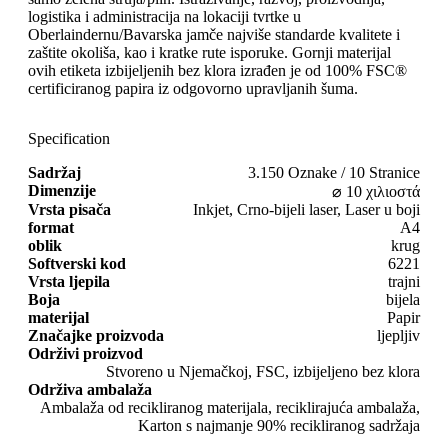
logistika i administracija na lokaciji tvrtke u
Oberlaindernu/Bavarska jamče najviše standarde kvalitete i
zaštite okoliša, kao i kratke rute isporuke. Gornji materijal
ovih etiketa izbijeljenih bez klora izrađen je od 100% FSC®
certificiranog papira iz odgovorno upravljanih šuma.
Specification
Sadržaj
3.150 Oznake / 10 Stranice
Dimenzije
⌀ 10 χιλιοστά
Vrsta pisača
Inkjet, Crno-bijeli laser, Laser u boji
format
A4
oblik
krug
Softverski kod
6221
Vrsta ljepila
trajni
Boja
bijela
materijal
Papir
Značajke proizvoda
ljepljiv
Održivi proizvod
Stvoreno u Njemačkoj, FSC, izbijeljeno bez klora
Održiva ambalaža
Ambalaža od recikliranog materijala, reciklirajuća ambalaža,
Karton s najmanje 90% recikliranog sadržaja