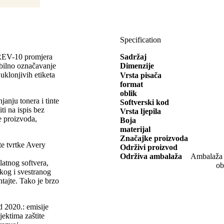
Specification
25REV-10 promjera
Sadržaj
ibilno označavanje
Dimenzije
uklonjivih etiketa
Vrsta pisača
format
oblik
anju tonera i tinte
Softverski kod
ti na ispis bez
Vrsta ljepila
je proizvoda,
Boja
materijal
Značajke proizvoda
ete tvrtke Avery
Održivi proizvod
Održiva ambalaža
Ambalaža o
platnog softvera,
ob
ikog i svestranog
ntajte. Tako je brzo
d 2020.: emisije
jektima zaštite