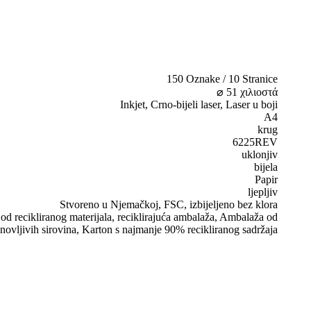
150 Oznake / 10 Stranice
⌀ 51 χιλιοστά
Inkjet, Crno-bijeli laser, Laser u boji
A4
krug
6225REV
uklonjiv
bijela
Papir
ljepljiv
Stvoreno u Njemačkoj, FSC, izbijeljeno bez klora
d recikliranog materijala, reciklirajuća ambalaža, Ambalaža od
novljivih sirovina, Karton s najmanje 90% recikliranog sadržaja