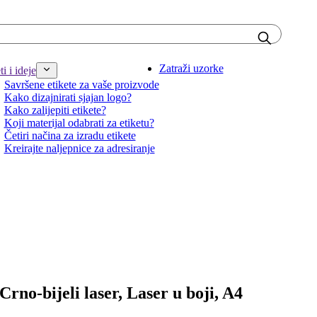
Zatraži uzorke
i i ideje
Savršene etikete za vaše proizvode
Kako dizajnirati sjajan logo?
Kako zalijepiti etikete?
Koji materijal odabrati za etiketu?
Četiri načina za izradu etikete
Kreirajte naljepnice za adresiranje
 Crno-bijeli laser, Laser u boji, A4