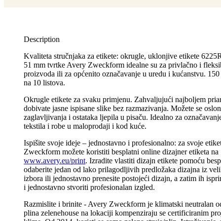
Description
Kvaliteta stručnjaka za etikete: okrugle, uklonjive etikete 62
51 mm tvrtke Avery Zweckform idealne su za privlačno i fleks
proizvoda ili za općenito označavanje u uredu i kućanstvu. 150 
na 10 listova.
Okrugle etikete za svaku primjenu. Zahvaljujući najboljem prianj
dobivate jasne ispisane slike bez razmazivanja. Možete se osloni
zaglavljivanja i ostataka ljepila u pisaču. Idealno za označavan
tekstila i robe u maloprodaji i kod kuće.
Ispišite svoje ideje – jednostavno i profesionalno: za svoje etik
Zweckform možete koristiti besplatni online dizajner etiketa na
www.avery.eu/print
. Izradite vlastiti dizajn etikete pomoću bes
odaberite jedan od lako prilagodljivih predložaka dizajna iz vel
izbora ili jednostavno prenesite postojeći dizajn, a zatim ih ispri
i jednostavno stvoriti profesionalan izgled.
Razmislite i brinite - Avery Zweckform je klimatski neutralan o
plina zelenehouse na lokaciji kompenziraju se certificiranim pro