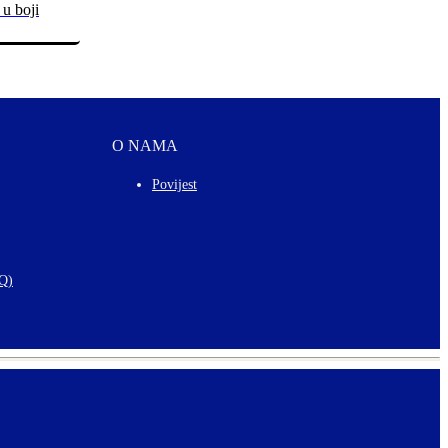
 u boji
O NAMA
Povijest
AQ)