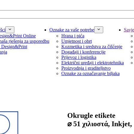
šci
Oznake za vaše potrebe
Savjet
sign&Print Online
Hrana i pića
naša rješenja za usporedbu
Umjetnost i obrt
 Design&Print
Kozmetika i sredstva za čišćenje
anja
Događaji i konferencije
Prijevoz i logistika
Električni uređaji i elektrotehnika
Proizvodnja i graditeljstvo
Oznake za označavanje biljaka
Okrugle etikete
⌀ 51 χιλιοστά, Inkjet,