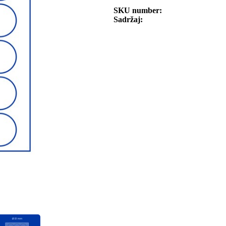
SKU number
Sadržaj