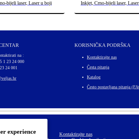
no-bijeli laser, Laser u boji
Inkjet, Crno-bijeli laser, Laser
 CENTAR
KORISNIČKA PODRŠKA
ntaktirati na :
Kontaktirajte nas
5 1 23 24 000
Česta pitanja
 23 24 001
Katalog
@veljas.hr
Često postavljana pitanja (F
ser experience
Kontaktirajte nas
F