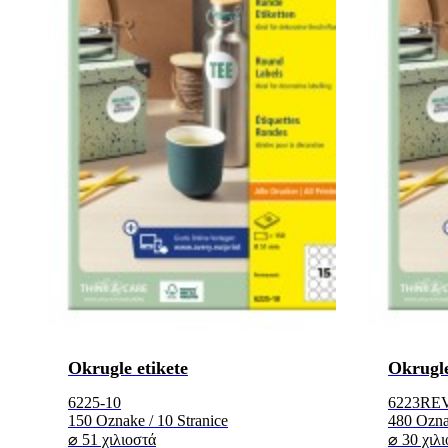
Okrugle etikete
Okrugle
6225-10
6223REV
150 Oznake / 10 Stranice
480 Oznak
⌀ 51 χιλιοστά
⌀ 30 χιλ