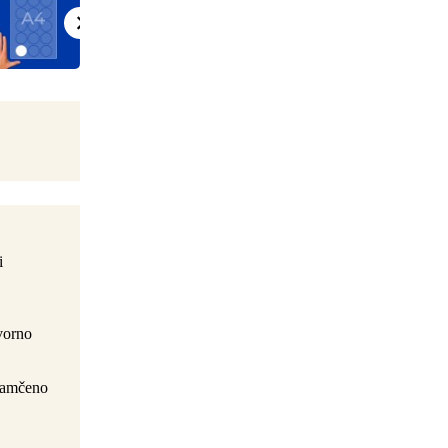
i
ovorno
ajamčeno