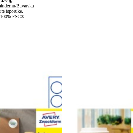
razvoj,
rlaindernu/Bavarska
rute isporuke.
 od 100% FSC®