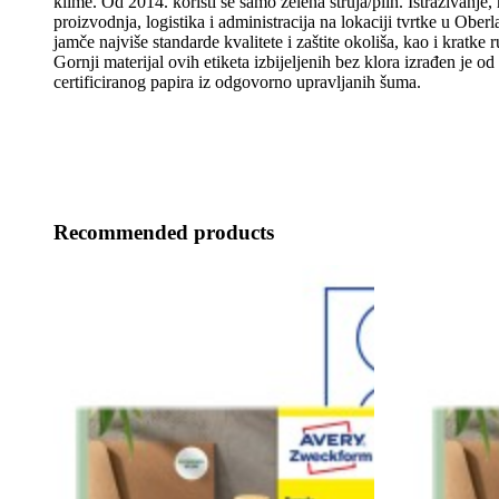
klime. Od 2014. koristi se samo zelena struja/plin. Istraživanje, 
proizvodnja, logistika i administracija na lokaciji tvrtke u Obe
jamče najviše standarde kvalitete i zaštite okoliša, kao i kratke 
Gornji materijal ovih etiketa izbijeljenih bez klora izrađen je
certificiranog papira iz odgovorno upravljanih šuma.
Recommended products