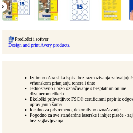
Predlošci i softver
Design and print Avery products.
Iznimno oštra slika ispisa bez razmazivanja zahvaljujuć
vrhunskom prianjanju tonera i tinte
Jednostavno i brzo označavanje s besplatnim online
dizajnerom etiketa
Ekološki prihvatljivo: FSC® certificirani papir iz odg
upravljanih šuma
Idealno za privremeno, dekorativno označavanje
Pogodno za sve standardne laserske i inkjet pisače - z
bez zaglavljivanja