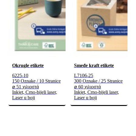
Okrugle etikete
Smeđe kraft etikete
6225-10
L7106-25
150 Oznake / 10 Stranice
300 Oznake / 25 Stranice
⌀ 51 χιλιοστά
⌀ 60 χιλιοστά
Inkjet, Crno-bijeli laser,
Inkjet, Crno-bijeli laser,
Laser u boji
Laser u boji