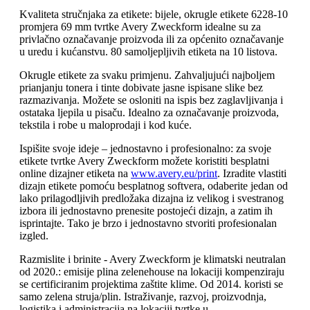
Kvaliteta stručnjaka za etikete: bijele, okrugle etikete 6228-10
promjera 69 mm tvrtke Avery Zweckform idealne su za
privlačno označavanje proizvoda ili za općenito označavanje
u uredu i kućanstvu. 80 samoljepljivih etiketa na 10 listova.
Okrugle etikete za svaku primjenu. Zahvaljujući najboljem
prianjanju tonera i tinte dobivate jasne ispisane slike bez
razmazivanja. Možete se osloniti na ispis bez zaglavljivanja i
ostataka ljepila u pisaču. Idealno za označavanje proizvoda,
tekstila i robe u maloprodaji i kod kuće.
Ispišite svoje ideje – jednostavno i profesionalno: za svoje
etikete tvrtke Avery Zweckform možete koristiti besplatni
online dizajner etiketa na
www.avery.eu/print
. Izradite vlastiti
dizajn etikete pomoću besplatnog softvera, odaberite jedan od
lako prilagodljivih predložaka dizajna iz velikog i svestranog
izbora ili jednostavno prenesite postojeći dizajn, a zatim ih
isprintajte. Tako je brzo i jednostavno stvoriti profesionalan
izgled.
Razmislite i brinite - Avery Zweckform je klimatski neutralan
od 2020.: emisije plina zelenehouse na lokaciji kompenziraju
se certificiranim projektima zaštite klime. Od 2014. koristi se
samo zelena struja/plin. Istraživanje, razvoj, proizvodnja,
logistika i administracija na lokaciji tvrtke u