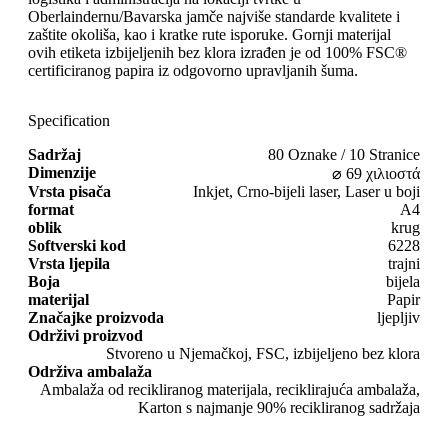
Oberlaindernu/Bavarska jamče najviše standarde kvalitete i
zaštite okoliša, kao i kratke rute isporuke. Gornji materijal
ovih etiketa izbijeljenih bez klora izrađen je od 100% FSC®
certificiranog papira iz odgovorno upravljanih šuma.
Specification
Sadržaj
80 Oznake / 10 Stranice
Dimenzije
⌀ 69 χιλιοστά
Vrsta pisača
Inkjet, Crno-bijeli laser, Laser u boji
format
A4
oblik
krug
Softverski kod
6228
Vrsta ljepila
trajni
Boja
bijela
materijal
Papir
Značajke proizvoda
ljepljiv
Održivi proizvod
Stvoreno u Njemačkoj, FSC, izbijeljeno bez klora
Održiva ambalaža
Ambalaža od recikliranog materijala, reciklirajuća ambalaža,
Karton s najmanje 90% recikliranog sadržaja