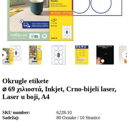
o
n
b
u
i
l
e
Okrugle etikete
⌀ 69 χιλιοστά, Inkjet, Crno-bijeli laser,
Laser u boji, A4
SKU number
6228-10
Sadržaj
80 Oznake / 10 Stranice