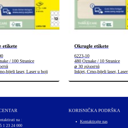
 etikete
Okrugle etikete
00
6223-10
ake / 100 Stranice
480 Oznake / 10 Stranice
ιοστά
⌀ 30 χιλιοστά
no-bijeli laser, Laser u boji
Inkjet, Crno-bijeli laser, Laser
 CENTAR
KORISNIČKA PODRŠKA
ntaktirati na :
Kontaktirajte nas
5 1 23 24 000