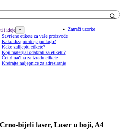
Zatraži uzorke
i i ideje
Savršene etikete za vaše proizvode
Kako dizajnirati sjajan logo?
Kako zalijepiti etikete?
Koji materijal odabrati za etiketu?
Četiri načina za izradu etikete
Kreirajte naljepnice za adresiranje
 Crno-bijeli laser, Laser u boji, A4