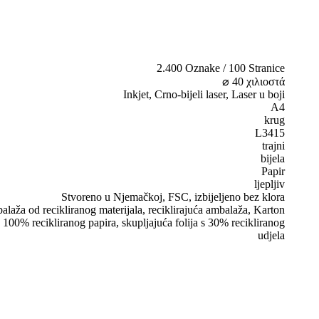
2.400 Oznake / 100 Stranice
⌀ 40 χιλιοστά
Inkjet, Crno-bijeli laser, Laser u boji
A4
krug
L3415
trajni
bijela
Papir
ljepljiv
Stvoreno u Njemačkoj, FSC, izbijeljeno bez klora
laža od recikliranog materijala, reciklirajuća ambalaža, Karton
 100% recikliranog papira, skupljajuća folija s 30% recikliranog
udjela