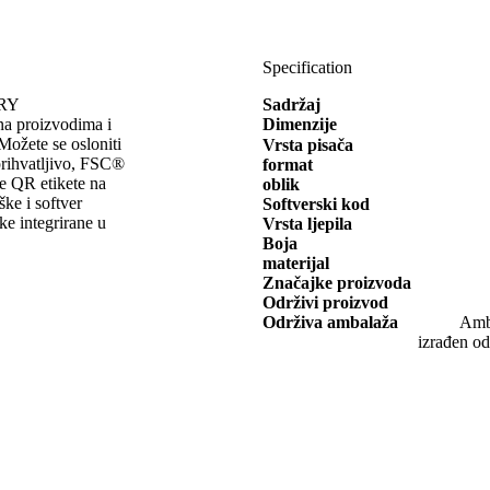
Specification
ERY
Sadržaj
a proizvodima i
Dimenzije
Možete se osloniti
Vrsta pisača
 prihvatljivo, FSC®
format
oje QR etikete na
oblik
ke i softver
Softverski kod
ške integrirane u
Vrsta ljepila
Boja
materijal
Značajke proizvoda
Održivi proizvod
Održiva ambalaža
Amba
izrađen od