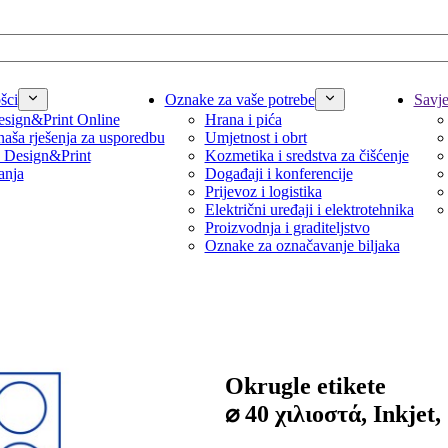
šci
Oznake za vaše potrebe
Savjet
sign&Print Online
Hrana i pića
naša rješenja za usporedbu
Umjetnost i obrt
 Design&Print
Kozmetika i sredstva za čišćenje
anja
Događaji i konferencije
Prijevoz i logistika
Električni uređaji i elektrotehnika
Proizvodnja i graditeljstvo
Oznake za označavanje biljaka
Okrugle etikete
⌀ 40 χιλιοστά, Inkjet,