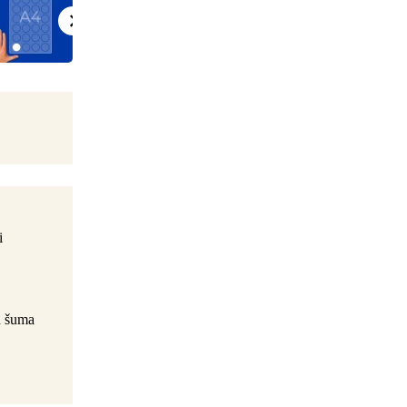
i
h šuma