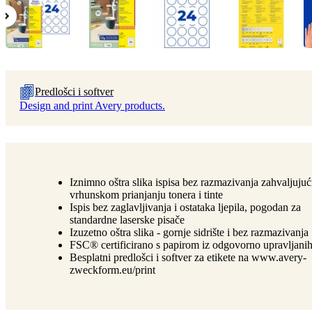
Predlošci i softver
Design and print Avery products.
Iznimno oštra slika ispisa bez razmazivanja zahvaljujuć
vrhunskom prianjanju tonera i tinte
Ispis bez zaglavljivanja i ostataka ljepila, pogodan za
standardne laserske pisače
Izuzetno oštra slika - gornje sidrište i bez razmazivanja
FSC® certificirano s papirom iz odgovorno upravljani
Besplatni predlošci i softver za etikete na www.avery-
zweckform.eu/print