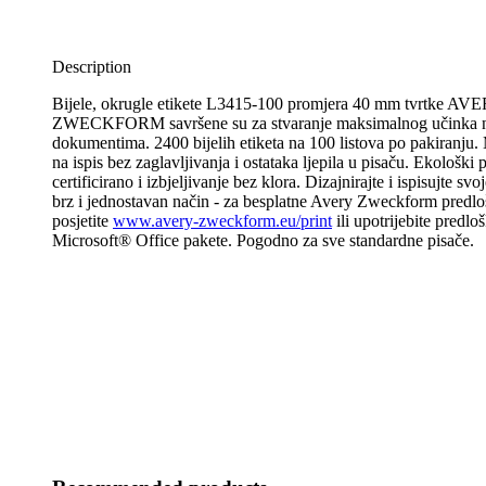
Description
Bijele, okrugle etikete L3415-100 promjera 40 mm tvrtke AV
ZWECKFORM savršene su za stvaranje maksimalnog učinka n
dokumentima. 2400 bijelih etiketa na 100 listova po pakiranju. 
na ispis bez zaglavljivanja i ostataka ljepila u pisaču. Ekološki
certificirano i izbjeljivanje bez klora. Dizajnirajte i ispisujte sv
brz i jednostavan način - za besplatne Avery Zweckform predloš
posjetite
www.avery-zweckform.eu/print
ili upotrijebite predlo
Microsoft® Office pakete. Pogodno za sve standardne pisače.