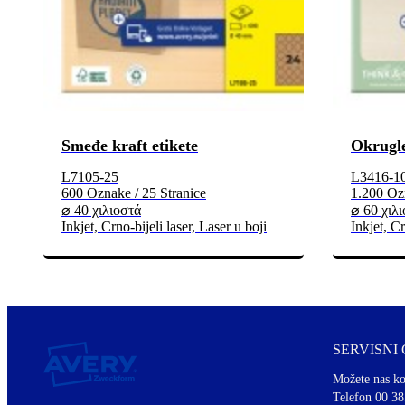
Smeđe kraft etikete
Okrugle
L7105-25
L3416-1
600 Oznake / 25 Stranice
1.200 Ozn
⌀ 40 χιλιοστά
⌀ 60 χιλ
Inkjet, Crno-bijeli laser, Laser u boji
Inkjet, Cr
SERVISNI
Možete nas ko
Telefon 00 38