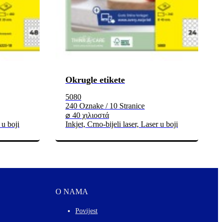
Okrugle etikete
5080
240 Oznake / 10 Stranice
⌀ 40 χιλιοστά
 u boji
Inkjet, Crno-bijeli laser, Laser u boji
O NAMA
Povijest