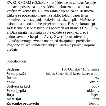
ZWECKFORM (63,5x42,3 mm) idealne su za označavanje
domaćih poslastica, npr. staklenki pekmeza, boca likera,
vrećica za kekse itd. 180 izrezanih naljepnica na 10 listova.
Etikete se pouzdano lijepe na staklo, foliju i papir te su
uklonive bez ostavljanja ikakvih ostataka ljepila. Možete se
osloniti na apsolutno besprijekoran ispis. Besprijekoran ispis
za laserske pisače testiran je i potvrđen od strane TÜV SÜD-
a. Dizajnirajte i ispisujte svoje etikete za pekmez brzo i
jednostavno uz besplatni Avery Zweckform softver koji
uključuje mnoge izvrsne unaprijed dizajnirane predloške.
Pogodno za sve standardne inkjet i laserske pisače i kopirne
uređaje.
Specification
Sadržaj
180 Oznake / 10 Stranice
Vrsta pisača
Inkjet, Crno-bijeli laser, Laser u boji
format
A4
oblik
ovalni
Softverski kod
5087
Vrsta ljepila
uklonjiv
Boja
bijela
materijal
Papir
Značajke proizvoda
ljepljiv