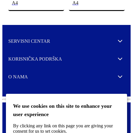
A4
A4
SERVISNI CENTAR
Expand
KORISNIČKA PODRŠKA
Expand
O NAMA
Expand
We use cookies on this site to enhance your
user experience
Kontaktirajte nas
F
By clicking any link on this page you are giving your
Pravne i tzv. Cookie obavijesti
o
consent for us to set cookies.
o