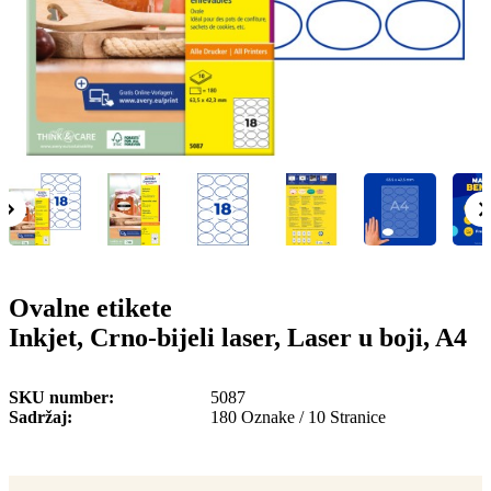
o
n
b
u
i
l
e
Ovalne etikete
Inkjet, Crno-bijeli laser, Laser u boji, A4
SKU number
5087
Sadržaj
180 Oznake / 10 Stranice