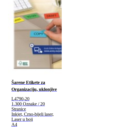
Šarene Etikete za
Organizaciju, uklonjive
L4790-20
1.300 Oznake / 20
Stranice
Inkjet, Crno-bijeli laser,
Laser u boji
A4