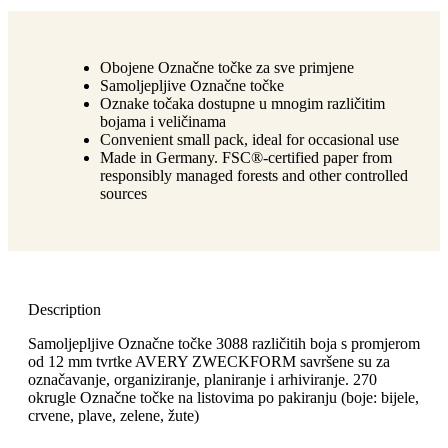
Obojene Označne točke za sve primjene
Samoljepljive Označne točke
Oznake točaka dostupne u mnogim različitim
bojama i veličinama
Convenient small pack, ideal for occasional use
Made in Germany. FSC®-certified paper from
responsibly managed forests and other controlled
sources
Description
Samoljepljive Označne točke 3088 različitih boja s promjerom
od 12 mm tvrtke AVERY ZWECKFORM savršene su za
označavanje, organiziranje, planiranje i arhiviranje. 270
okrugle Označne točke na listovima po pakiranju (boje: bijele,
crvene, plave, zelene, žute)