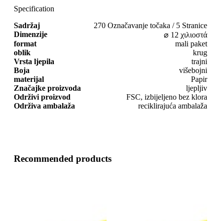
Specification
Sadržaj
270 Označavanje točaka / 5 Stranice
Dimenzije
⌀ 12 χιλιοστά
format
mali paket
oblik
krug
Vrsta ljepila
trajni
Boja
višebojni
materijal
Papir
Značajke proizvoda
ljepljiv
Održivi proizvod
FSC, izbijeljeno bez klora
Održiva ambalaža
reciklirajuća ambalaža
Recommended products