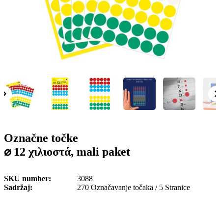
o
n
b
u
i
l
e
Označne točke
⌀ 12 χιλιοστά, mali paket
SKU number
3088
Sadržaj
270 Označavanje točaka / 5 Stranice