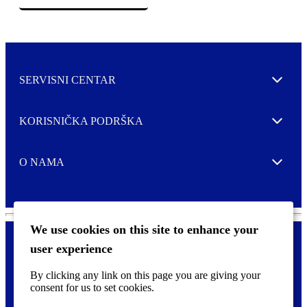
SERVISNI CENTAR
Expand
KORISNIČKA PODRŠKA
Expand
O NAMA
Expand
We use cookies on this site to enhance your
user experience
Kontaktirajte nas
F
By clicking any link on this page you are giving your
Pravne i tzv. Cookie obavijesti
o
consent for us to set cookies.
o
t
©
2026 CCL Industries Inc., Toronto (Canada). Sva prava zadržana.