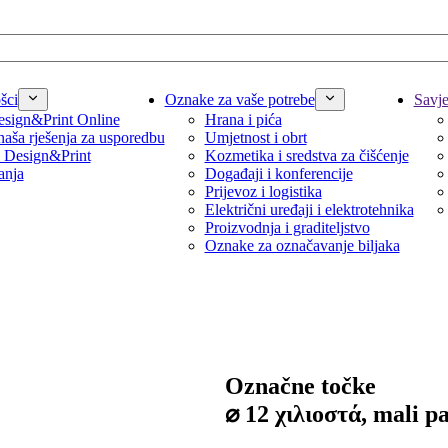
šci
Oznake za vaše potrebe
Savjet
sign&Print Online
Hrana i pića
naša rješenja za usporedbu
Umjetnost i obrt
 Design&Print
Kozmetika i sredstva za čišćenje
anja
Događaji i konferencije
Prijevoz i logistika
Električni uređaji i elektrotehnika
Proizvodnja i graditeljstvo
Oznake za označavanje biljaka
Označne točke
⌀ 12 χιλιοστά, mali p