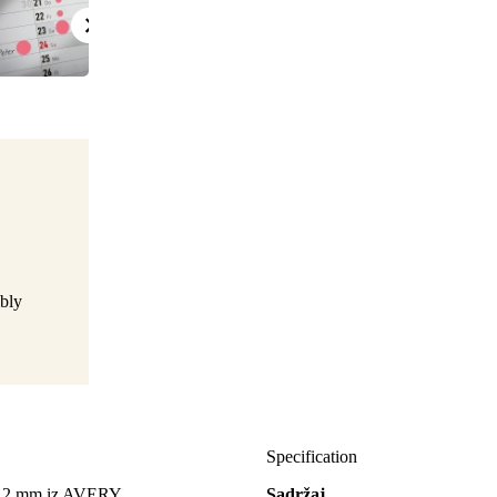
bly
Specification
a 12 mm iz AVERY
Sadržaj