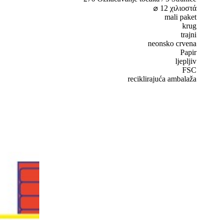
⌀ 12 χιλιοστά
mali paket
krug
trajni
neonsko crvena
Papir
ljepljiv
FSC
reciklirajuća ambalaža