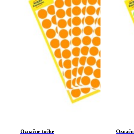
Označne točke
Označn