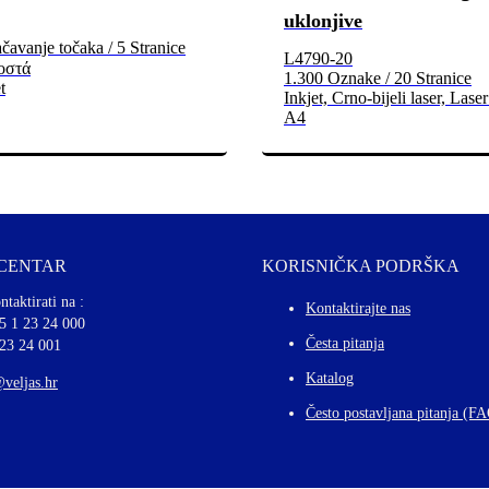
uklonjive
avanje točaka / 5 Stranice
L4790-20
ιοστά
1.300 Oznake / 20 Stranice
t
Inkjet, Crno-bijeli laser, Laser
A4
 CENTAR
KORISNIČKA PODRŠKA
ntaktirati na :
Kontaktirajte nas
5 1 23 24 000
Česta pitanja
 23 24 001
Katalog
@veljas.hr
Često postavljana pitanja (F