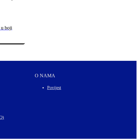
 u boji
O NAMA
Povijest
AQ)