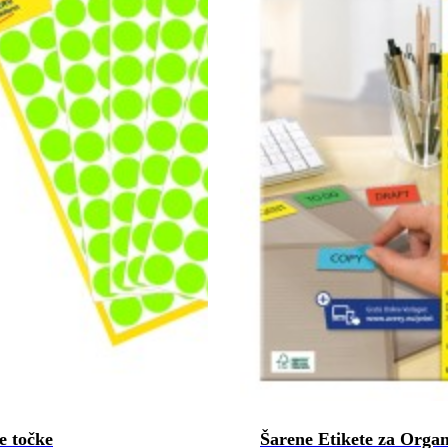
e točke
Šarene Etikete za Organ