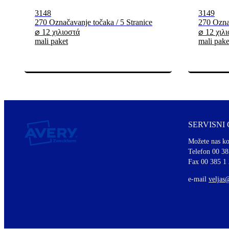
3148
3149
270 Označavanje točaka / 5 Stranice
270 Označ
⌀ 12 χιλιοστά
⌀ 12 χιλ
mali paket
mali pake
SERVISNI
Možete nas ko
Telefon 00 38
Fax 00 385 1
e-mail
veljas