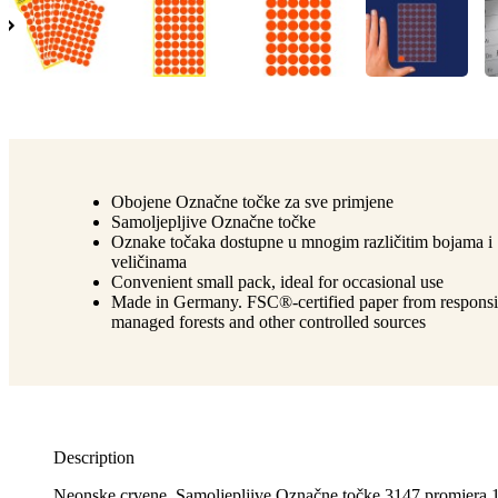
Obojene Označne točke za sve primjene
Samoljepljive Označne točke
Oznake točaka dostupne u mnogim različitim bojama i
veličinama
Convenient small pack, ideal for occasional use
Made in Germany. FSC®-certified paper from responsi
managed forests and other controlled sources
Description
Neonske crvene, Samoljepljive Označne točke 3147 promjer