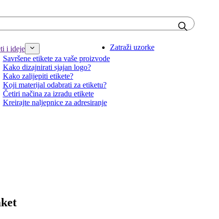
Zatraži uzorke
i i ideje
Savršene etikete za vaše proizvode
Kako dizajnirati sjajan logo?
Kako zalijepiti etikete?
Koji materijal odabrati za etiketu?
Četiri načina za izradu etikete
Kreirajte naljepnice za adresiranje
aket