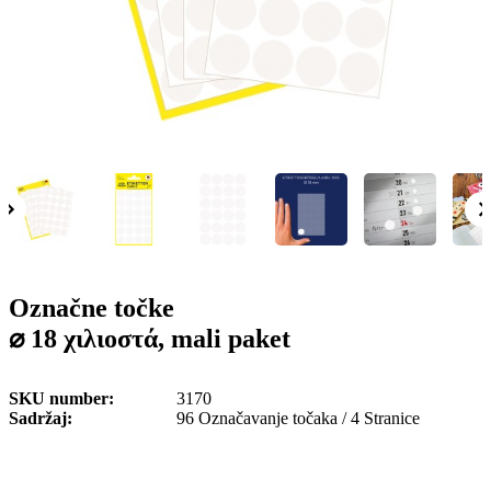
o
n
b
u
i
l
e
Označne točke
⌀ 18 χιλιοστά, mali paket
SKU number
3170
Sadržaj
96 Označavanje točaka / 4 Stranice