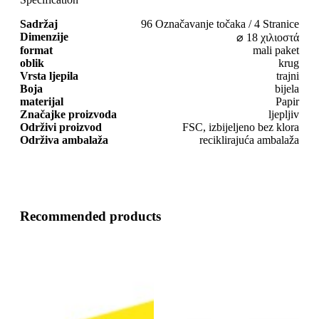
Sadržaj
96 Označavanje točaka / 4 Stranice
Dimenzije
⌀ 18 χιλιοστά
format
mali paket
oblik
krug
Vrsta ljepila
trajni
Boja
bijela
materijal
Papir
Značajke proizvoda
ljepljiv
Održivi proizvod
FSC, izbijeljeno bez klora
Održiva ambalaža
reciklirajuća ambalaža
Recommended products