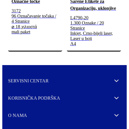
Označne točke
Šarene Etikete za
Organizaciju, uklonjive
3172
96 Označavanje točaka /
L4790-20
4 Stranice
1.300 Oznake / 20
⌀ 18 χιλιοστά
Stranice
mali paket
Inkjet, Crno-bijeli laser,
Laser u boji
A4
SERVISNI CENTAR
Expand
KORISNIČKA PODRŠKA
Expand
O NAMA
Expand