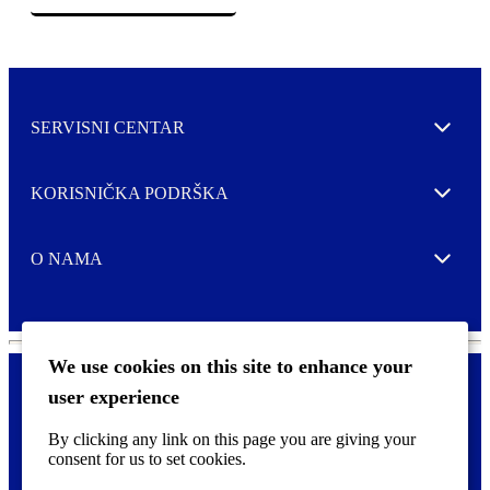
SERVISNI CENTAR
Expand
KORISNIČKA PODRŠKA
Expand
O NAMA
Expand
We use cookies on this site to enhance your
user experience
Kontaktirajte nas
F
By clicking any link on this page you are giving your
Pravne i tzv. Cookie obavijesti
o
consent for us to set cookies.
o
t
©
2026 CCL Industries Inc., Toronto (Canada). Sva prava zadržana.