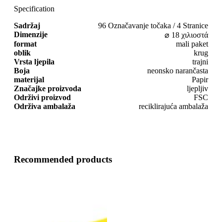
Specification
Sadržaj
96 Označavanje točaka / 4 Stranice
Dimenzije
⌀ 18 χιλιοστά
format
mali paket
oblik
krug
Vrsta ljepila
trajni
Boja
neonsko narančasta
materijal
Papir
Značajke proizvoda
ljepljiv
Održivi proizvod
FSC
Održiva ambalaža
reciklirajuća ambalaža
Recommended products