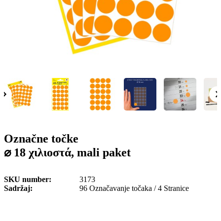
o
n
b
u
i
l
e
Označne točke
⌀ 18 χιλιοστά, mali paket
SKU number
3173
Sadržaj
96 Označavanje točaka / 4 Stranice