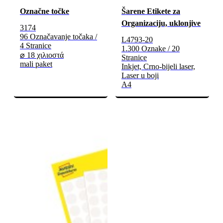
Označne točke
Šarene Etikete za
Organizaciju, uklonjive
3174
96 Označavanje točaka /
L4793-20
4 Stranice
1.300 Oznake / 20
⌀ 18 χιλιοστά
Stranice
mali paket
Inkjet, Crno-bijeli laser,
Laser u boji
A4