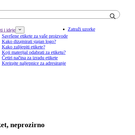
Zatraži uzorke
i i ideje
Savršene etikete za vaše proizvode
Kako dizajnirati sjajan logo?
Kako zalijepiti etikete?
Koji materijal odabrati za etiketu?
Četiri načina za izradu etikete
Kreirajte naljepnice za adresiranje
ket, neprozirno