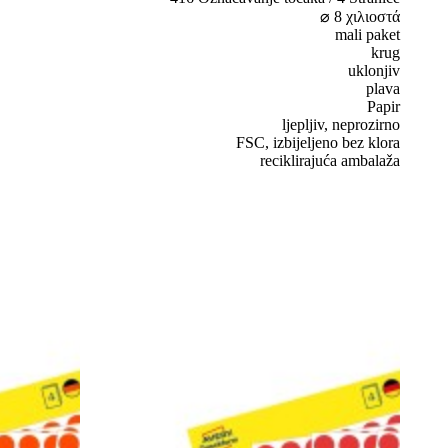
⌀ 8 χιλιοστά
mali paket
krug
uklonjiv
plava
Papir
ljepljiv, neprozirno
FSC, izbijeljeno bez klora
reciklirajuća ambalaža