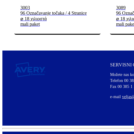
3003
3089
96 Označavanje točaka / 4 Stranice
96 Označa
⌀ 18 χιλιοστά
⌀ 18 χιλ
mali paket
mali pake
SERVISNI
Možete nas ko
Telefon 00 38
Fax 00 385 1
e-mail
veljas