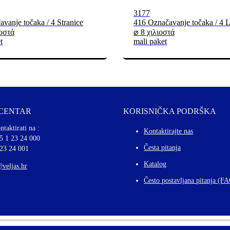
3177
vanje točaka / 4 Stranice
416 Označavanje točaka / 4 L
ιοστά
⌀ 8 χιλιοστά
t
mali paket
 CENTAR
KORISNIČKA PODRŠKA
ntaktirati na :
Kontaktirajte nas
5 1 23 24 000
Česta pitanja
 23 24 001
Katalog
@veljas.hr
Često postavljana pitanja (F