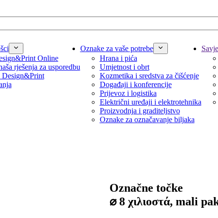
šci
Oznake za vaše potrebe
Savjet
sign&Print Online
Hrana i pića
naša rješenja za usporedbu
Umjetnost i obrt
 Design&Print
Kozmetika i sredstva za čišćenje
anja
Događaji i konferencije
Prijevoz i logistika
Električni uređaji i elektrotehnika
Proizvodnja i graditeljstvo
Oznake za označavanje biljaka
Označne točke
⌀ 8 χιλιοστά, mali pa