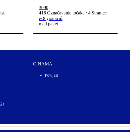
3090
ist
416 Označavanje točaka / 4 Stranice
⌀ 8 χιλιοστά
mali paket
O NAMA
Povijest
AQ)