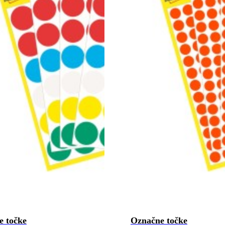
e točke
Označne točke