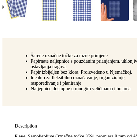
Šarene označne točke za razne primjene
Papirnate naljepnice s pouzdanim prianjanjem, uklonji
ostavljanja tragova
Papir izbijeljen bez klora. Proizvedeno u Njemačkoj.
Idealno za fleksibilno označavanje, organiziranje,
raspoređivanje i planiranje
Naljepnice dostupne u mnogim veličinama i bojama
Description
Plave, Samoljepljive Označne točke 3591 promjera 8 mm od