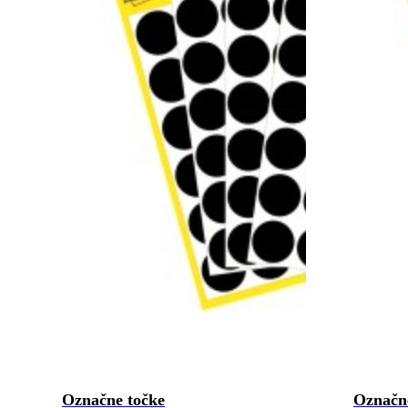
Označne točke
Označn