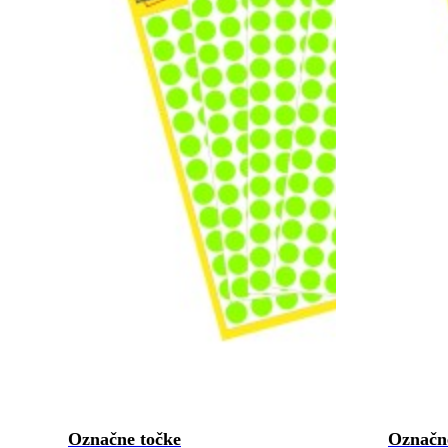
Označne točke
Označn