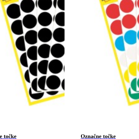
e točke
Označne točke