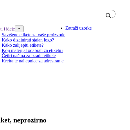
Zatraži uzorke
i i ideje
Savršene etikete za vaše proizvode
Kako dizajnirati sjajan logo?
Kako zalijepiti etikete?
Koji materijal odabrati za etiketu?
Četiri načina za izradu etikete
Kreirajte naljepnice za adresiranje
aket, neprozirno