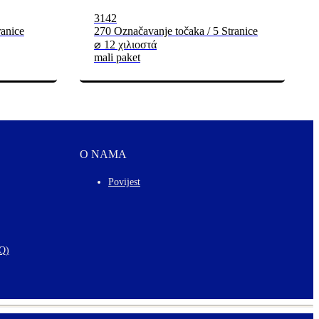
3142
ranice
270 Označavanje točaka / 5 Stranice
⌀ 12 χιλιοστά
mali paket
O NAMA
Povijest
AQ)