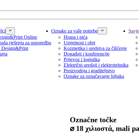
šci
Oznake za vaše potrebe
Savjet
sign&Print Online
Hrana i pića
naša rješenja za usporedbu
Umjetnost i obrt
 Design&Print
Kozmetika i sredstva za čišćenje
anja
Događaji i konferencije
Prijevoz i logistika
Električni uređaji i elektrotehnika
Proizvodnja i graditeljstvo
Oznake za označavanje biljaka
Označne točke
⌀ 18 χιλιοστά, mali p