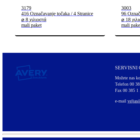
3179
3003
416 Označavanje točaka / 4 Stranice
96 Označa
⌀ 8 χιλιοστά
⌀ 18 χιλ
mali paket
mali pake
SERVISNI
Možete nas ko
Telefon 00 38
Fax 00 385 1
e-mail
veljas