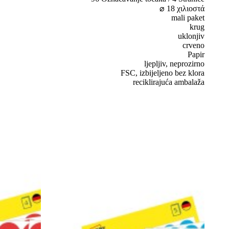
⌀ 18 χιλιοστά
mali paket
krug
uklonjiv
crveno
Papir
ljepljiv, neprozirno
FSC, izbijeljeno bez klora
reciklirajuća ambalaža