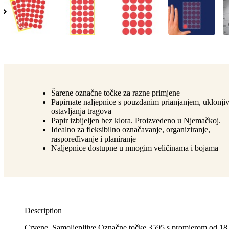
Šarene označne točke za razne primjene
Papirnate naljepnice s pouzdanim prianjanjem, uklonji
ostavljanja tragova
Papir izbijeljen bez klora. Proizvedeno u Njemačkoj.
Idealno za fleksibilno označavanje, organiziranje,
raspoređivanje i planiranje
Naljepnice dostupne u mnogim veličinama i bojama
Description
Crvene, Samoljepljive Označne točke 3595 s promjerom od 18