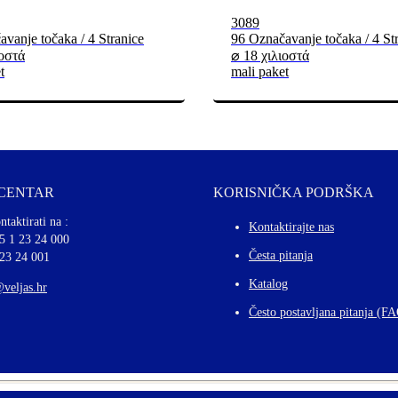
3089
vanje točaka / 4 Stranice
96 Označavanje točaka / 4 St
ιοστά
⌀ 18 χιλιοστά
t
mali paket
 CENTAR
KORISNIČKA PODRŠKA
ntaktirati na :
Kontaktirajte nas
5 1 23 24 000
Česta pitanja
 23 24 001
Katalog
@veljas.hr
Često postavljana pitanja (F