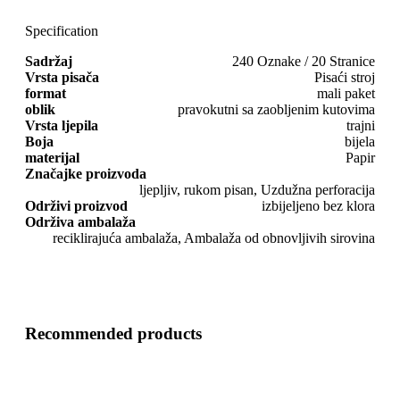
Specification
Sadržaj
240 Oznake / 20 Stranice
Vrsta pisača
Pisaći stroj
format
mali paket
oblik
pravokutni sa zaobljenim kutovima
Vrsta ljepila
trajni
Boja
bijela
materijal
Papir
Značajke proizvoda
ljepljiv, rukom pisan, Uzdužna perforacija
Održivi proizvod
izbijeljeno bez klora
Održiva ambalaža
reciklirajuća ambalaža, Ambalaža od obnovljivih sirovina
Recommended products