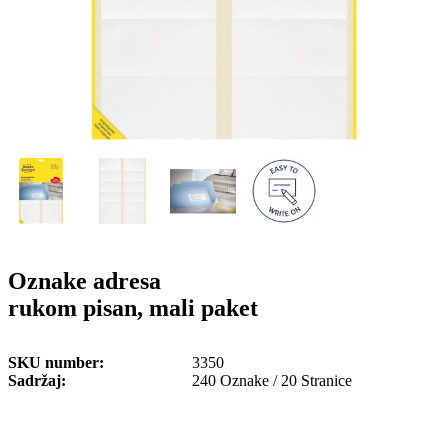
o
n
b
u
i
l
e
Oznake adresa
rukom pisan, mali paket
SKU number
3350
Sadržaj
240 Oznake / 20 Stranice