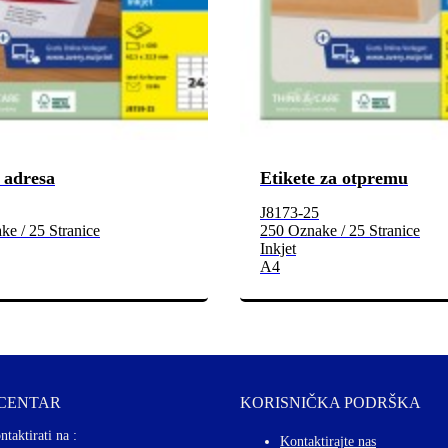
 adresa
Etikete za otpremu
J8173-25
e / 25 Stranice
250 Oznake / 25 Stranice
Inkjet
A4
 CENTAR
KORISNIČKA PODRŠKA
ntaktirati na :
Kontaktirajte nas