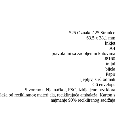
525 Oznake / 25 Stranice
63,5 x 38,1 mm
Inkjet
A4
pravokutni sa zaobljenim kutovima
J8160
trajni
bijela
Papir
ljepljiv, suši odmah
C6 envelops
Stvoreno u Njemačkoj, FSC, izbijeljeno bez klora
aža od recikliranog materijala, reciklirajuća ambalaža, Karton s
najmanje 90% recikliranog sadržaja