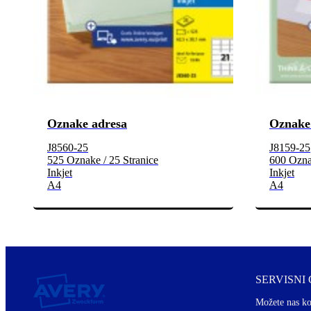
Oznake adresa
Oznake
J8560-25
J8159-25
525 Oznake / 25 Stranice
600 Oznak
Inkjet
Inkjet
A4
A4
SERVISNI
Možete nas ko