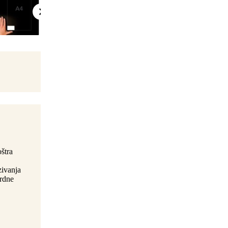
oštra
zivanja
ardne