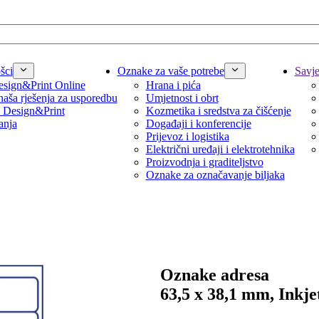
šci
Oznake za vaše potrebe
Savjet
sign&Print Online
Hrana i pića
naša rješenja za usporedbu
Umjetnost i obrt
 Design&Print
Kozmetika i sredstva za čišćenje
anja
Događaji i konferencije
Prijevoz i logistika
Električni uređaji i elektrotehnika
Proizvodnja i graditeljstvo
Oznake za označavanje biljaka
Oznake adresa
63,5 x 38,1 mm, Inkje