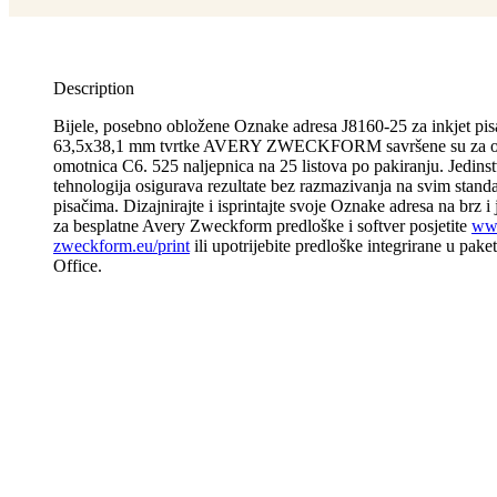
Description
Bijele, posebno obložene Oznake adresa J8160-25 za inkjet pis
63,5x38,1 mm tvrtke AVERY ZWECKFORM savršene su za o
omotnica C6. 525 naljepnica na 25 listova po pakiranju. Jedi
tehnologija osigurava rezultate bez razmazivanja na svim stand
pisačima. Dizajnirajte i isprintajte svoje Oznake adresa na brz i
za besplatne Avery Zweckform predloške i softver posjetite
ww
zweckform.eu/print
ili upotrijebite predloške integrirane u pak
Office.