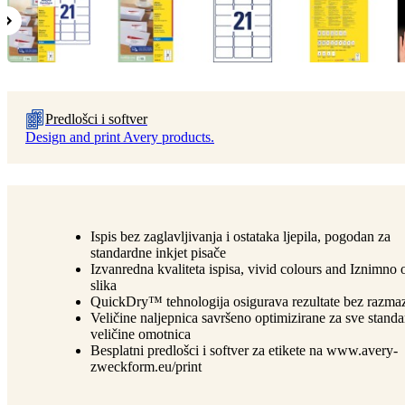
Predlošci i softver
Design and print Avery products.
Ispis bez zaglavljivanja i ostataka ljepila, pogodan za
standardne inkjet pisače
Izvanredna kvaliteta ispisa, vivid colours and Iznimno 
slika
QuickDry™ tehnologija osigurava rezultate bez razma
Veličine naljepnica savršeno optimizirane za sve stand
veličine omotnica
Besplatni predlošci i softver za etikete na www.avery-
zweckform.eu/print