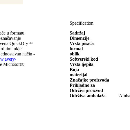
Specification
ače u formatu
Sadržaj
značavanje
Dimenzije
nstvena QuickDry™
Vrsta pisača
ardnim inkjet
format
 jednostavan način -
oblik
w.avery-
Softverski kod
ete Microsoft®
Vrsta ljepila
Boja
materijal
Značajke proizvoda
Prikladno za
Održivi proizvod
Održiva ambalaža
Ambal