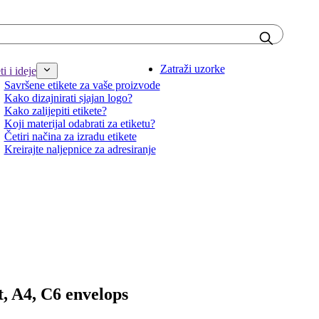
Zatraži uzorke
i i ideje
Savršene etikete za vaše proizvode
Kako dizajnirati sjajan logo?
Kako zalijepiti etikete?
Koji materijal odabrati za etiketu?
Četiri načina za izradu etikete
Kreirajte naljepnice za adresiranje
t, A4, C6 envelops