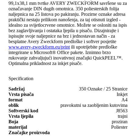
99,1x38,1 mm tvrtke AVERY ZWECKFORM savršene su za
označavanje DIN dugih omotnica. 350 poliesterskih folija
naljepnica na 25 listova po pakiranju. Prozirne oznake adresa
praktički nestaju prilikom nanošenja, za taj otisnuti izgled -
idealno za svijetlocrvene omotnice. Možete se osloniti na ispis
bez zaglavljivanja i ostataka ljepila u pisaču. Dizajnirajte i
ispisujte svoje naljepnice na brz i jednostavan način - za
besplatne Avery Zweckform predloške i softver posjetite
www.avery-zweckform.eu/print
ili upotrijebite predloške
integrirane u Microsoft® Office pakete. Iznimno brzo
rukovanje zahvaljujući inovativnoj značajki QuickPEEL™.
Optimalna prikladnost za inkjet pisače.
Specification
Sadržaj
350 Oznake / 25 Stranice
Vrsta pisača
Inkjet
format
A4
oblik
pravokutni sa zaobljenim kutovima
Softverski kod
J8563
Vrsta ljepila
trajni
Boja
proziran
materijal
Poliester
Značajke proizvoda