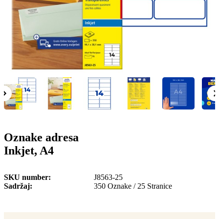
o
n
b
u
i
l
e
Oznake adresa
Inkjet, A4
SKU number
J8563-25
Sadržaj
350 Oznake / 25 Stranice