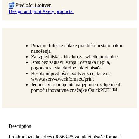
Predlošci i softver
Design and print Avery products.
Prozirne folijske etikete praktički nestaju nakon
nanošenja
Za izgled tiska - idealno za svijetle omotnice
Ispis bez zaglavljivanja i ostataka ljepila,
pogodan za standardne inkjet pisače
Besplatni predlošci i softver za etikete na
www.avery-zweckform.eu/print
Jednostavno odlijepite naljepnice i zalijepite ih
pomoću inovativne značajke QuickPEEL™
Description
Prozirne oznake adresa J8563-25 za inkjet pisače formata