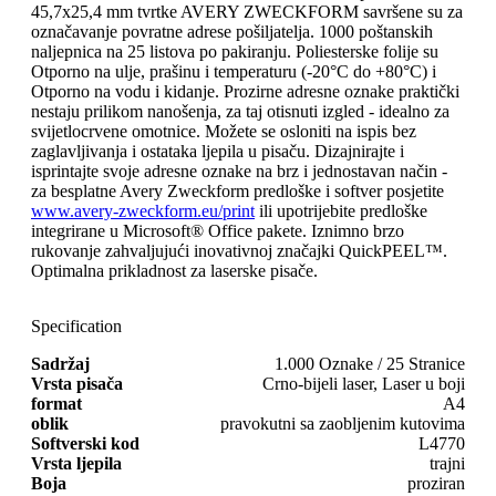
45,7x25,4 mm tvrtke AVERY ZWECKFORM savršene su za
označavanje povratne adrese pošiljatelja. 1000 poštanskih
naljepnica na 25 listova po pakiranju. Poliesterske folije su
Otporno na ulje, prašinu i temperaturu (-20°C do +80°C) i
Otporno na vodu i kidanje. Prozirne adresne oznake praktički
nestaju prilikom nanošenja, za taj otisnuti izgled - idealno za
svijetlocrvene omotnice. Možete se osloniti na ispis bez
zaglavljivanja i ostataka ljepila u pisaču. Dizajnirajte i
isprintajte svoje adresne oznake na brz i jednostavan način -
za besplatne Avery Zweckform predloške i softver posjetite
www.avery-zweckform.eu/print
ili upotrijebite predloške
integrirane u Microsoft® Office pakete. Iznimno brzo
rukovanje zahvaljujući inovativnoj značajki QuickPEEL™.
Optimalna prikladnost za laserske pisače.
Specification
Sadržaj
1.000 Oznake / 25 Stranice
Vrsta pisača
Crno-bijeli laser, Laser u boji
format
A4
oblik
pravokutni sa zaobljenim kutovima
Softverski kod
L4770
Vrsta ljepila
trajni
Boja
proziran