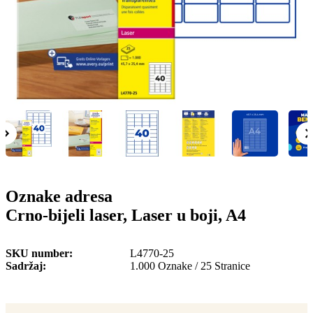
o
n
b
u
i
l
e
Oznake adresa
Crno-bijeli laser, Laser u boji, A4
SKU number
L4770-25
Sadržaj
1.000 Oznake / 25 Stranice