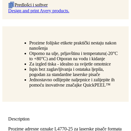
Predlošci i softver
Design and print Avery products.
Prozirne folijske etikete praktički nestaju nakon
nanošenja
Otporno na ulje, prljavštinu i temperaturu(-20°C
to +80°C) and Otporan na vodu i kidanje
Za izgled tiska - idealno za svijetle omotnice
Ispis bez zaglavljivanja i ostataka ljepila,
pogodan za standardne laserske pisače
Jednostavno odlijepite naljepnice i zalijepite ih
pomoću inovativne značajke QuickPEEL™
Description
Prozirne adresne oznake L4770-25 za laserske pisače formata