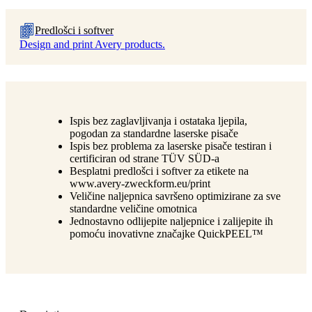
Predlošci i softver
Design and print Avery products.
Ispis bez zaglavljivanja i ostataka ljepila,
pogodan za standardne laserske pisače
Ispis bez problema za laserske pisače testiran i
certificiran od strane TÜV SÜD-a
Besplatni predlošci i softver za etikete na
www.avery-zweckform.eu/print
Veličine naljepnica savršeno optimizirane za sve
standardne veličine omotnica
Jednostavno odlijepite naljepnice i zalijepite ih
pomoću inovativne značajke QuickPEEL™