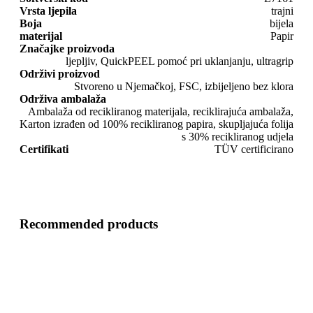
Vrsta ljepila
trajni
Boja
bijela
materijal
Papir
Značajke proizvoda
ljepljiv, QuickPEEL pomoć pri uklanjanju, ultragrip
Održivi proizvod
Stvoreno u Njemačkoj, FSC, izbijeljeno bez klora
Održiva ambalaža
Ambalaža od recikliranog materijala, reciklirajuća ambalaža,
Karton izrađen od 100% recikliranog papira, skupljajuća folija
s 30% recikliranog udjela
Certifikati
TÜV certificirano
Recommended products