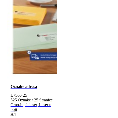
Oznake adresa
L7560-25
525 Oznake / 25 Stranice
Crno-bijeli laser, Laser u
boji
A4