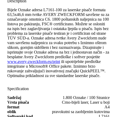
Description
Bijele Oznake adresa L7161-100 za laserske pisače formata
63,5x46,6 mm tvrtke AVERY ZWECKFORM savršene su za
označavanje omotnica C6. 1800 poštanskih naljepnica na 100
listova po pakiranju, FSC® certificirano. Možete se osloniti
na ispis bez zaglavljivanja i ostataka ljepila u pisaču. Ispis bez
problema za laserske pisače testiran je i certificiran od strane
TÜV SÜD-a. Oznake adresa tvrtke Avery Zweckform nude
vam savršenu naljepnicu za svaku potrebu s Iznimno oštrom
slikom, gornjim sidrištem i bez razmazivanja. Dizajnirajte i
isprintajte svoje Oznake adresa na brz i jednostavan način - za
besplatne Avery Zweckform predloške i softver posjetite
www.avery-zweckform.eu/print
ili upotrijebite predloške
integrirane u Microsoft® Office pakete. Iznimno brzo
rukovanje zahvaljujući inovativnoj značajki QuickPEEL™.
Optimalna prikladnost za sve standardne laserske pisače.
Specification
Sadržaj
1.800 Oznake / 100 Stranice
Vrsta pisača
Crno-bijeli laser, Laser u boji
format
A4
oblik
pravokutni sa zaobljenim kutovima
Softverski kod
L7161