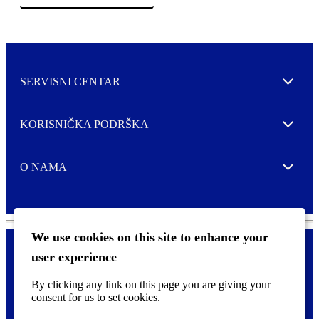
SERVISNI CENTAR
Expand
KORISNIČKA PODRŠKA
Expand
O NAMA
Expand
We use cookies on this site to enhance your
user experience
Kontaktirajte nas
F
By clicking any link on this page you are giving your
Pravne i tzv. Cookie obavijesti
o
consent for us to set cookies.
o
t
©
2026 CCL Industries Inc., Toronto (Canada). Sva prava zadržana.