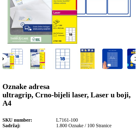
o
n
b
u
i
l
e
Oznake adresa
ultragrip, Crno-bijeli laser, Laser u boji,
A4
SKU number
L7161-100
Sadržaj
1.800 Oznake / 100 Stranice