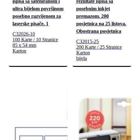
ispisa sa sateniranom i
rezultate ispisa sa
ultra bijelom površinom
posebnim inkjet
posebno razvijenom za
premazom. 200
laserske pisače. 1
posjetnica na 25 listova.
Obostrana posjetnica
C32026-10
100 Karte / 10 Stranice
C32015-25
85 x 54 mm
200 Karte / 25 Stranice
Karton
Karton
bijela