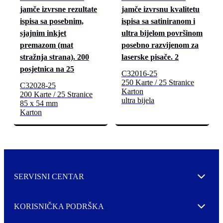
jamče izvrsne rezultate
jamče izvrsnu kvalitetu
ispisa sa posebnim,
ispisa sa satiniranom i
sjajnim inkjet
ultra bijelom površinom
premazom (mat
posebno razvijenom za
stražnja strana). 200
laserske pisače. 2
posjetnica na 25
C32016-25
250 Karte / 25 Stranice
C32028-25
Karton
200 Karte / 25 Stranice
ultra bijela
85 x 54 mm
Karton
SERVISNI CENTAR
Expand
KORISNIČKA PODRŠKA
Expand