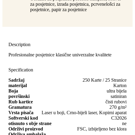
za posjetnice, izrada posjetnica, pcrvenelošci za
posjetnice, papir za posjetnice
Description
Profesionalne posjetnice klasične univerzalne kvalitete
Specification
Sadržaj
250 Karte / 25 Stranice
materijal
Karton
Boja
ultra bijela
površinski
satiniran
Rub kartice
čisti rubovi
Gramatura
270 g/m²
Vrsta pisača
Laser u boji, Crno-bijeli laser, Kopirni aparat
Softverski kod
C32026
otisnuto s obje strane
ne
Održivi proizvod
FSC, izbijeljeno bez klora
Održiva ambalaža