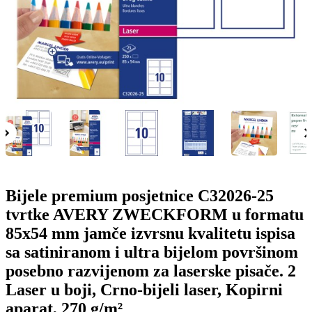
o
n
b
u
i
l
e
Bijele premium posjetnice C32026-25
tvrtke AVERY ZWECKFORM u formatu
85x54 mm jamče izvrsnu kvalitetu ispisa
sa satiniranom i ultra bijelom površinom
posebno razvijenom za laserske pisače. 2
Laser u boji, Crno-bijeli laser, Kopirni
aparat, 270 g/m²