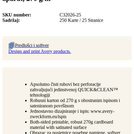
SKU number
C32026-25
Sadržaj
250 Karte / 25 Stranice
Predlošci i softver
Design and print Avery products.
Apsolutno čisti rubovi bez perforacije
zahvaljujući jedinstvenoj QUICK&CLEAN™
tehnologiji
Robusni karton od 270 g s obostranim ispisom i
sateniranom površinom
Jednostavno dizajniranje i ispis: www.avery-
zweckform.eu/ispis
Both-sided printable, robust 270g cardboard
material with satinated surface
Obrazac za posjetnice posebne namjene, softver