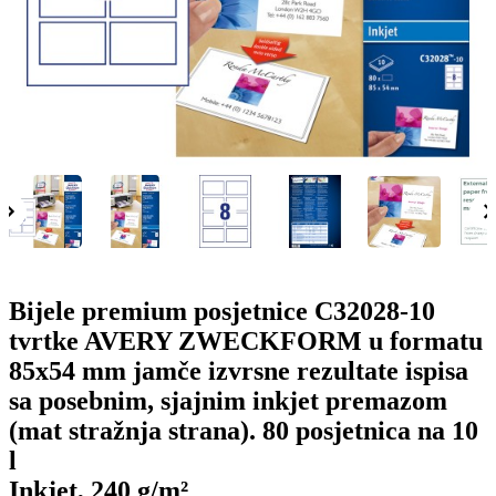
o
n
b
u
i
l
e
Bijele premium posjetnice C32028-10
tvrtke AVERY ZWECKFORM u formatu
85x54 mm jamče izvrsne rezultate ispisa
sa posebnim, sjajnim inkjet premazom
(mat stražnja strana). 80 posjetnica na 10
l
Inkjet, 240 g/m²