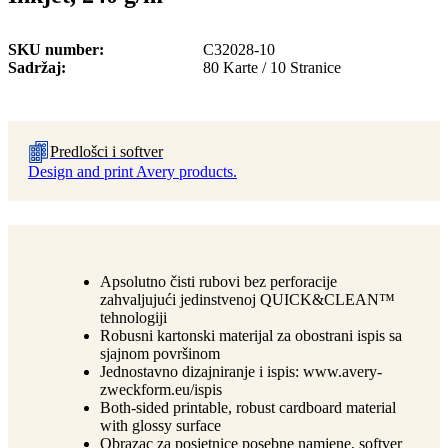
SKU number
C32028-10
Sadržaj
80 Karte / 10 Stranice
Predlošci i softver
Design and print Avery products.
Apsolutno čisti rubovi bez perforacije
zahvaljujući jedinstvenoj QUICK&CLEAN™
tehnologiji
Robusni kartonski materijal za obostrani ispis sa
sjajnom površinom
Jednostavno dizajniranje i ispis: www.avery-
zweckform.eu/ispis
Both-sided printable, robust cardboard material
with glossy surface
Obrazac za posjetnice posebne namjene, softver