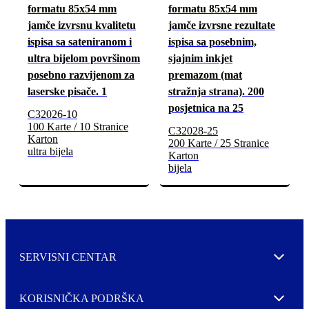
formatu 85x54 mm
formatu 85x54 mm
jamče izvrsnu kvalitetu
jamče izvrsne rezultate
ispisa sa sateniranom i
ispisa sa posebnim,
ultra bijelom površinom
sjajnim inkjet
posebno razvijenom za
premazom (mat
laserske pisače. 1
stražnja strana). 200
posjetnica na 25
C32026-10
100 Karte / 10 Stranice
C32028-25
Karton
200 Karte / 25 Stranice
ultra bijela
Karton
bijela
SERVISNI CENTAR
Expand
KORISNIČKA PODRŠKA
Expand