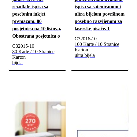
rezultate ispisa sa
ispisa sa sateniranom i
posebnim inkjet
ultra bijelom površinom
premazom. 80
posebno razvijenom za
posjetnica na 10 listova.
laserske pisače. 1
Obostrana posjetnica o
C32016-10
100 Karte / 10 Stranice
C32015-10
Karton
80 Karte / 10 Stranice
ultra bijela
Karton
bijela