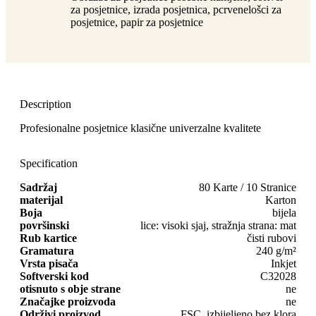
za posjetnice, izrada posjetnica, pcrvenelošci za
posjetnice, papir za posjetnice
Description
Profesionalne posjetnice klasične univerzalne kvalitete
Specification
Sadržaj
80 Karte / 10 Stranice
materijal
Karton
Boja
bijela
površinski
lice: visoki sjaj, stražnja strana: mat
Rub kartice
čisti rubovi
Gramatura
240 g/m²
Vrsta pisača
Inkjet
Softverski kod
C32028
otisnuto s obje strane
ne
Značajke proizvoda
ne
Održivi proizvod
FSC, izbijeljeno bez klora