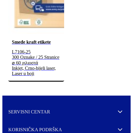
Smeđe kraft etikete
L7106-25
300 Oznake / 25 Stranice
⌀ 60 χιλιοστά
Inkjet, Crno-bijeli laser,
Laser u boji
SERVISNI CENTAR
Expand
KORISNIČKA PODRŠKA
Expand