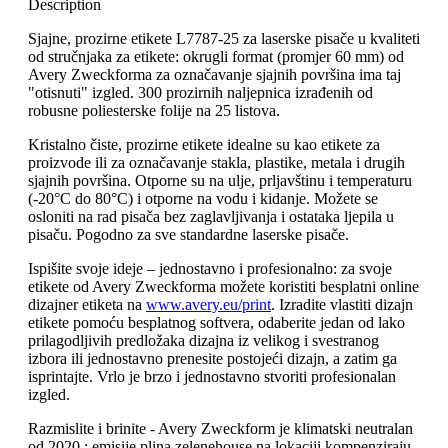
Description
Sjajne, prozirne etikete L7787-25 za laserske pisače u kvaliteti
od stručnjaka za etikete: okrugli format (promjer 60 mm) od
Avery Zweckforma za označavanje sjajnih površina ima taj
"otisnuti" izgled. 300 prozirnih naljepnica izrađenih od
robusne poliesterske folije na 25 listova.
Kristalno čiste, prozirne etikete idealne su kao etikete za
proizvode ili za označavanje stakla, plastike, metala i drugih
sjajnih površina. Otporne su na ulje, prljavštinu i temperaturu
(-20°C do 80°C) i otporne na vodu i kidanje. Možete se
osloniti na rad pisača bez zaglavljivanja i ostataka ljepila u
pisaču. Pogodno za sve standardne laserske pisače.
Ispišite svoje ideje – jednostavno i profesionalno: za svoje
etikete od Avery Zweckforma možete koristiti besplatni online
dizajner etiketa na
www.avery.eu/print
. Izradite vlastiti dizajn
etikete pomoću besplatnog softvera, odaberite jedan od lako
prilagodljivih predložaka dizajna iz velikog i svestranog
izbora ili jednostavno prenesite postojeći dizajn, a zatim ga
isprintajte. Vrlo je brzo i jednostavno stvoriti profesionalan
izgled.
Razmislite i brinite - Avery Zweckform je klimatski neutralan
od 2020.: emisije plina zelenehouse na lokaciji kompenziraju