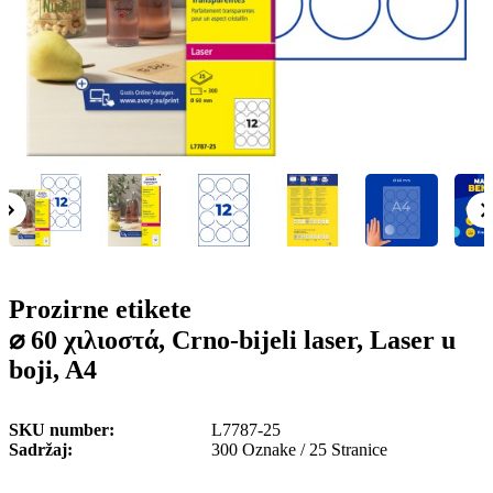
o
n
b
u
i
l
e
Prozirne etikete
⌀ 60 χιλιοστά, Crno-bijeli laser, Laser u
boji, A4
SKU number
L7787-25
Sadržaj
300 Oznake / 25 Stranice