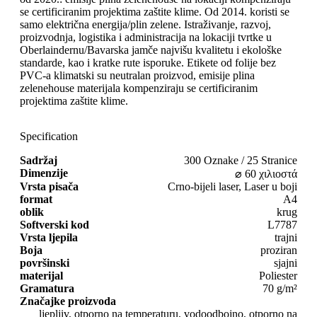
se certificiranim projektima zaštite klime. Od 2014. koristi se
samo električna energija/plin zelene. Istraživanje, razvoj,
proizvodnja, logistika i administracija na lokaciji tvrtke u
Oberlaindernu/Bavarska jamče najvišu kvalitetu i ekološke
standarde, kao i kratke rute isporuke. Etikete od folije bez
PVC-a klimatski su neutralan proizvod, emisije plina
zelenehouse materijala kompenziraju se certificiranim
projektima zaštite klime.
Specification
Sadržaj
300 Oznake / 25 Stranice
Dimenzije
⌀ 60 χιλιοστά
Vrsta pisača
Crno-bijeli laser, Laser u boji
format
A4
oblik
krug
Softverski kod
L7787
Vrsta ljepila
trajni
Boja
proziran
površinski
sjajni
materijal
Poliester
Gramatura
70 g/m²
Značajke proizvoda
ljepljiv, otporno na temperaturu, vodoodbojno, otporno na