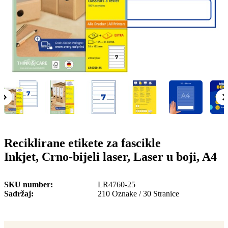
o
n
b
u
i
l
e
Reciklirane etikete za fascikle
Inkjet, Crno-bijeli laser, Laser u boji, A4
SKU number
LR4760-25
Sadržaj
210 Oznake / 30 Stranice