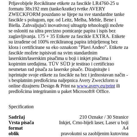
Prljavobijele Reciklirane etikete za fascikle LR4760-25 u
formatu 38x192 mm (tanke/kratke) tvrtke AVERY
ZWECKFORM pouzdano se lijepe na sve standardne tanke
fascikle s polugom, npr. od Leitz, Melba, Mehle, Bene i
Biella. Zahvaljujući inovativnoj ultragrip tehnologiji možete
se osloniti na ultra precizno pomicanje papira i ispis bez
zaglavljivanja. 175 + 35 Etikete za fascikle EXTRA. Etikete
su izrađene od 100% recikliranog papira izbijeljenog bez
klora i certificirane su eko oznakom "Plavi Anđeo". Etikete za
fascikle možete ispisivati ​​na svim standardnim
laserskim/laserskim pisačima u boji i inkjet pisačima i
kopirnim uređajima. TÜV SÜD je testirao i certificirao
nesmetan rad pisača za laserske pisače. Dizajnirajte i
isprintajte svoje etikete za fascikle na brz i jednostavan način -
s besplatnim predlošcima naljepnica Avery Zweckform u
online dizajneru Design & Print na
www.avery.eu/print
ili
predlošcima integriranim u paket Microsoft® Office.
Specification
Sadržaj
210 Oznake / 30 Stranice
Vrsta pisača
Inkjet, Crno-bijeli laser, Laser u boji
format
A4
oblik
pravokutni sa zaobljenim kutovima