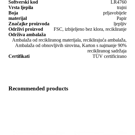
Softverski kod
LR4760
Vrsta ljepila
trajni
Boja
prljavobijele
materijal
Papir
Značajke proizvoda
ljepljiv
Održivi proizvod
FSC, izbijeljeno bez klora, recikliranje
Održiva ambalaža
Ambalaža od recikliranog materijala, reciklirajuća ambalaža,
Ambalaža od obnovljivih sirovina, Karton s najmanje 90%
recikliranog sadržaja
Certifikati
TÜV certificirano
Recommended products