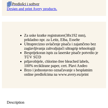
Predlošci i softver
Design and print Avery products.
Za uske kratke registratore(38x192 mm),
prikladno npr. za Leitz, Elba, Esselte
Ultraprecizno uvlačenje pisača i zajamčeno bez
zaglavljivanja zahvaljujući ultragrip tehnologiji
Besprijekoran ispis za laserske pisače potvrdio je
TÜV SÜD
prljavobijele, chlorine-free bleached labels,
100% reciklirane paper, cert. Plavi Anđeo
Brzo i jednostavno označavanje s besplatnim
online predlošcima na www.avery.eu/print
Description