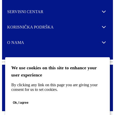
SERVISNI CENTAR
Expand
KORISNIČKA PODRŠKA
Expand
O NAMA
Expand
We use cookies on this site to enhance your
user experience
Kontaktirajte nas
F
By clicking any link on this page you are giving your
Pravne i tzv. Cookie obavijesti
o
consent for us to set cookies.
o
t
©
2026 CCL Industries Inc., Toronto (Canada). Sva prava zadržana.
e
Ok, I agree
r
m
e