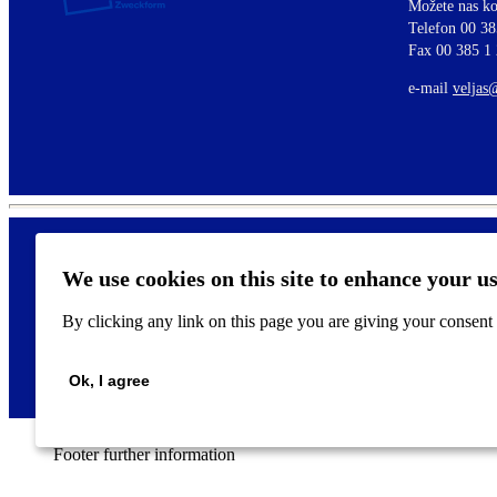
Možete nas ko
Telefon 00 38
Fax 00 385 1
e-mail
veljas
We use cookies on this site to enhance your u
By clicking any link on this page you are giving your consent f
Ok, I agree
Footer further information