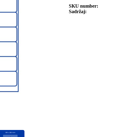
SKU number
Sadržaj