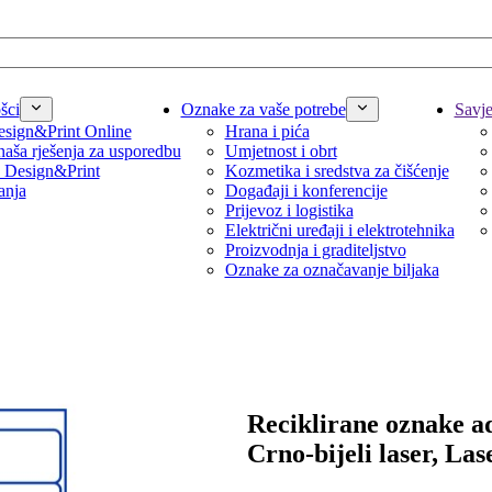
šci
Oznake za vaše potrebe
Savjet
sign&Print Online
Hrana i pića
naša rješenja za usporedbu
Umjetnost i obrt
 Design&Print
Kozmetika i sredstva za čišćenje
anja
Događaji i konferencije
Prijevoz i logistika
Električni uređaji i elektrotehnika
Proizvodnja i graditeljstvo
Oznake za označavanje biljaka
Reciklirane oznake a
Crno-bijeli laser, Las