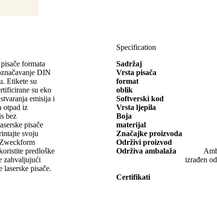
Specification
 pisače formata
Sadržaj
značavanje DIN
Vrsta pisača
. Etikete su
format
rtificirane su eko
oblik
varanja emisija i
Softverski kod
a otpad iz
Vrsta ljepila
is bez
Boja
laserske pisače
materijal
rintajte svoju
Značajke proizvoda
y Zweckform
Održivi proizvod
 koristite predloške
Održiva ambalaža
Amba
e zahvaljujući
izrađen od
laserske pisače.
Certifikati