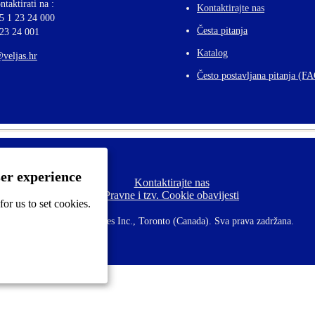
ntaktirati na :
Kontaktirajte nas
5 1 23 24 000
Česta pitanja
 23 24 001
Katalog
@veljas.hr
Često postavljana pitanja (F
ser experience
Kontaktirajte nas
F
Pravne i tzv. Cookie obavijesti
o
or us to set cookies.
o
t
©
2026 CCL Industries Inc., Toronto (Canada). Sva prava zadržana.
e
r
m
e
n
u