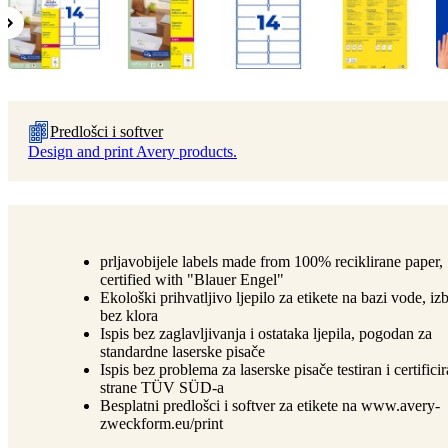
Predlošci i softver
Design and print Avery products.
prljavobijele labels made from 100% reciklirane paper,
certified with "Blauer Engel"
Ekološki prihvatljivo ljepilo za etikete na bazi vode, izb
bez klora
Ispis bez zaglavljivanja i ostataka ljepila, pogodan za
standardne laserske pisače
Ispis bez problema za laserske pisače testiran i certifici
strane TÜV SÜD-a
Besplatni predlošci i softver za etikete na www.avery-
zweckform.eu/print