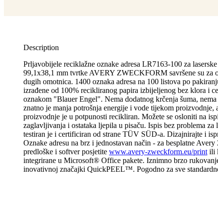
Description
Prljavobijele reciklažne oznake adresa LR7163-100 za laserske
99,1x38,1 mm tvrtke AVERY ZWECKFORM savršene su za o
dugih omotnica. 1400 oznaka adresa na 100 listova po pakiranju
izrađene od 100% recikliranog papira izbijeljenog bez klora i ce
oznakom "Blauer Engel". Nema dodatnog krčenja šuma, nema st
znatno je manja potrošnja energije i vode tijekom proizvodnje, 
proizvodnje je u potpunosti recikliran. Možete se osloniti na isp
zaglavljivanja i ostataka ljepila u pisaču. Ispis bez problema za 
testiran je i certificiran od strane TÜV SÜD-a. Dizajnirajte i isp
Oznake adresu na brz i jednostavan način - za besplatne Aver
predloške i softver posjetite
www.avery-zweckform.eu/print
ili
integrirane u Microsoft® Office pakete. Iznimno brzo rukovanj
inovativnoj značajki QuickPEEL™. Pogodno za sve standardne 