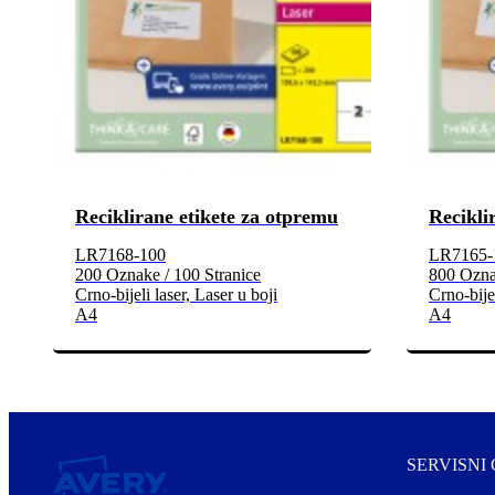
Reciklirane etikete za otpremu
Recikli
LR7168-100
LR7165-
200 Oznake / 100 Stranice
800 Ozna
Crno-bijeli laser, Laser u boji
Crno-bijel
A4
A4
SERVISNI