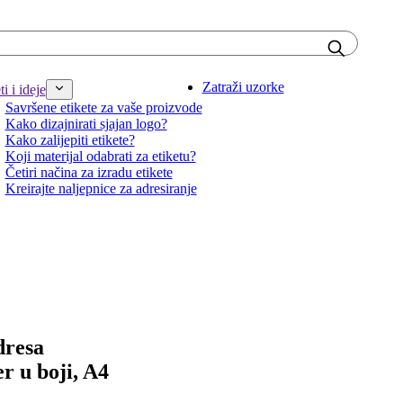
Zatraži uzorke
i i ideje
Savršene etikete za vaše proizvode
Kako dizajnirati sjajan logo?
Kako zalijepiti etikete?
Koji materijal odabrati za etiketu?
Četiri načina za izradu etikete
Kreirajte naljepnice za adresiranje
dresa
er u boji, A4