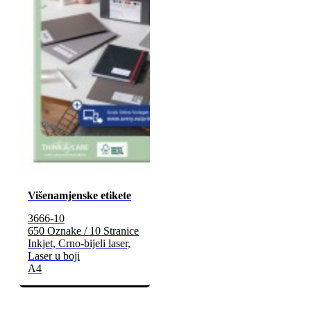
Višenamjenske etikete
3666-10
650 Oznake / 10 Stranice
Inkjet, Crno-bijeli laser,
Laser u boji
A4