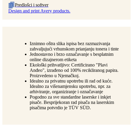
Predlošci i softver
Design and print Avery products.
Iznimno oštra slika ispisa bez razmazivanja
zahvaljujući vrhunskom prianjanju tonera i tinte
Jednostavno i brzo označavanje s besplatnim
online dizajnerom etiketa
Ekološki prihvatljivo: Certificirano "Plavi
Anđeo", izrađeno od 100% recikliranog papira.
Proizvedeno u Njemačkoj.
Idealno za privatnu upotrebu ili rad od kuće.
Idealno za višenamjensku upotrebu, npr. za
arhiviranje, organiziranje i označavanje
Pogodno za sve standardne laserske i inkjet
pisače. Besprijekoran rad pisača na laserskim
pisačima potvrdio je TÜV SÜD.