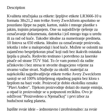
Description
Kvaliteta stručnjaka za etikete: ljepljive etikete LR3666-10 u
formatu 38x21,2 mm tvrtke Avery Zweckform apsolutno se
pouzdano lijepe na papir, karton, staklo i mnoge plastike s
jakim, trajnim prianjanjem. One su najodrživije rješenje za
označavanje dokumenata, datoteka i još mnogo toga u uredu
ili za rad od kuće. Također idealne za numeriranje predmeta.
10 listova sa 650 etiketa. Idealno za označavanje proizvoda,
tekstila i robe u maloprodaji i kod kuće. Možete se osloniti na
zajamčeno besprijekoran pisač koji radi bez ikakvih ostataka
ljepila u pisaču. Redovito testirano i potvrđeno za laserske
pisače od strane TÜV Süd. To će vam pomoći da radite
učinkovito i bez stresa te stvorite dragocjeno vrijeme za
stvarno važne stvari. Najbolje za okoliš: materijal za
najekološki najprihvatljivije etikete tvrtke Avery Zweckform
sastoji se od 100% izbijeljenog otpadnog papira bez klora s
ljepilom na bazi vode. Proizvod je dobio ekološku oznaku
"Plavi Anđeo". Tijekom proizvodnje dolazi do manje emisija,
a otpad iz proizvodnje se u potpunosti reciklira. Ovo je
održivost "Proizvedeno u Njemačkoj" i prvi izbor za
budućnost našeg planeta.
Ispišite svoje ideje – jednostavno i profesionalno: za svoje