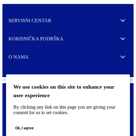
SERVISNI CENTAR
Expand
KORISNIČKA PODRŠKA
Expand
O NAMA
Expand
We use cookies on this site to enhance your
user experience
Kontaktirajte nas
F
By clicking any link on this page you are giving your
Pravne i tzv. Cookie obavijesti
o
consent for us to set cookies.
o
t
©
2026 CCL Industries Inc., Toronto (Canada). Sva prava zadržana.
e
Ok, I agree
r
m