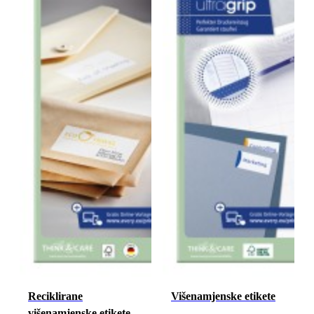
Reciklirane
Višenamjenske etikete
višenamjenske etikete