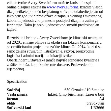
etikete tvrtke Avery Zweckform možete koristiti besplatni
online dizajner etiketa na
www.avery.eu/print
. Izradite vlastiti
dizajn etikete pomoću besplatnog softvera, odaberite jedan od
lako prilagodljivih predložaka dizajna iz velikog i svestranog
izbora ili jednostavno prenesite postojeći dizajn, a zatim ga
isprintajte. Tako je brzo i jednostavno stvoriti profesionalan
izgled.
Razmislite i brinite - Avery Zweckform je klimatski neutralan
od 2020.: emisije plinova iz okoliša na lokaciji kompenziraju
se certificiranim projektima zaštite klime. Od 2014. koristi se
samo zelena struja/plin. Istraživanje, razvoj, proizvodnja,
logistika i administracija na lokaciji tvrtke u
Oberlaindernu/Bavarska jamče najviše standarde kvalitete i
zaštite okoliša, kao i kratke rute dostave. Proizvedeno u
Njemačkoj.
Specification
Sadržaj
650 Oznake / 10 Stranice
Vrsta pisača
Inkjet, Crno-bijeli laser, Laser u boji
format
A4
oblik
pravokutan
Softverski kod
LR3666