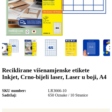
o
n
b
u
i
l
e
Reciklirane višenamjenske etikete
Inkjet, Crno-bijeli laser, Laser u boji, A4
SKU number
LR3666-10
Sadržaj
650 Oznake / 10 Stranice