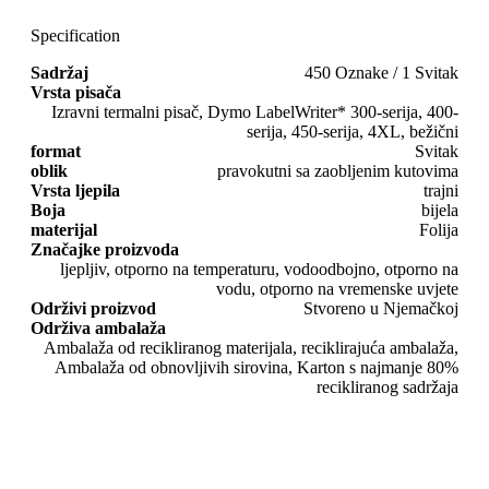
Specification
Sadržaj
450 Oznake / 1 Svitak
Vrsta pisača
Izravni termalni pisač, Dymo LabelWriter* 300-serija, 400-
serija, 450-serija, 4XL, bežični
format
Svitak
oblik
pravokutni sa zaobljenim kutovima
Vrsta ljepila
trajni
Boja
bijela
materijal
Folija
Značajke proizvoda
ljepljiv, otporno na temperaturu, vodoodbojno, otporno na
vodu, otporno na vremenske uvjete
Održivi proizvod
Stvoreno u Njemačkoj
Održiva ambalaža
Ambalaža od recikliranog materijala, reciklirajuća ambalaža,
Ambalaža od obnovljivih sirovina, Karton s najmanje 80%
recikliranog sadržaja