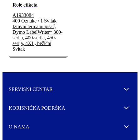
Role etiketa
A1933084
400 Oznake / 1 Svitak
Izravni termalni pisač,
Dymo LabelWriter* 300-
serija, 400-serija, 450-
serija, 4XL, bežični
Svitak
SERVISNI CENTAR
Expand
KORISNIČKA PODRŠKA
Expand
O NAMA
Expand