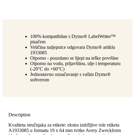
100% kompatibilan s Dymo® LabelWriter™
pisačem
Veličina naljepnice odgovara Dymo® artiklu
1933085
Otporno - pouzdano se lijepi na teške površine
Otporno na vodu, prljavštinu, ulje i temperaturu
(-20°C do +60°C)
Jednostavno označavanje s vašim Dymo®
softverom
Description
Kvaliteta stručnjaka za etikete: ekstra izdržljive role etiketa
A1933085 u formatu 19 x 64 mm tvrtke Avery Zweckform