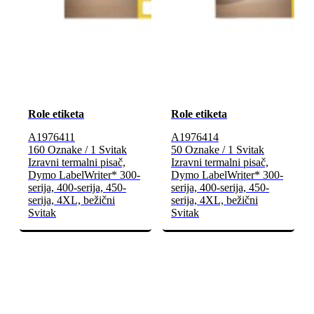
Role etiketa
Role etiketa
A1976411
A1976414
160 Oznake / 1 Svitak
50 Oznake / 1 Svitak
Izravni termalni pisač,
Izravni termalni pisač,
Dymo LabelWriter* 300-
Dymo LabelWriter* 300-
serija, 400-serija, 450-
serija, 400-serija, 450-
serija, 4XL, bežični
serija, 4XL, bežični
Svitak
Svitak