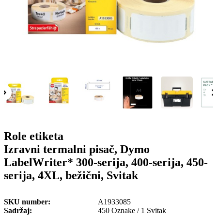
o
n
b
u
i
l
e
Role etiketa
Izravni termalni pisač, Dymo
LabelWriter* 300-serija, 400-serija, 450-
serija, 4XL, bežični, Svitak
SKU number
A1933085
Sadržaj
450 Oznake / 1 Svitak