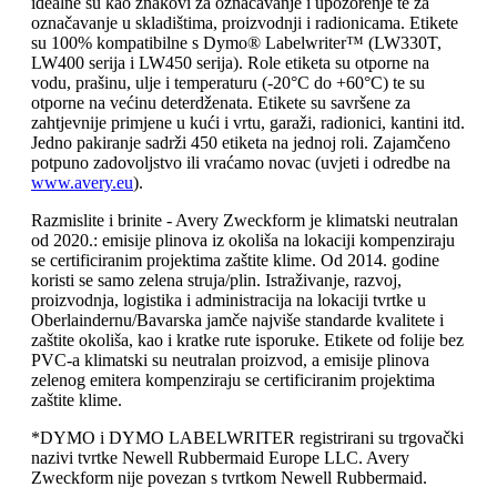
idealne su kao znakovi za označavanje i upozorenje te za
označavanje u skladištima, proizvodnji i radionicama. Etikete
su 100% kompatibilne s Dymo® Labelwriter™ (LW330T,
LW400 serija i LW450 serija). Role etiketa su otporne na
vodu, prašinu, ulje i temperaturu (-20°C do +60°C) te su
otporne na većinu deterdženata. Etikete su savršene za
zahtjevnije primjene u kući i vrtu, garaži, radionici, kantini itd.
Jedno pakiranje sadrži 450 etiketa na jednoj roli. Zajamčeno
potpuno zadovoljstvo ili vraćamo novac (uvjeti i odredbe na
www.avery.eu
).
Razmislite i brinite - Avery Zweckform je klimatski neutralan
od 2020.: emisije plinova iz okoliša na lokaciji kompenziraju
se certificiranim projektima zaštite klime. Od 2014. godine
koristi se samo zelena struja/plin. Istraživanje, razvoj,
proizvodnja, logistika i administracija na lokaciji tvrtke u
Oberlaindernu/Bavarska jamče najviše standarde kvalitete i
zaštite okoliša, kao i kratke rute isporuke. Etikete od folije bez
PVC-a klimatski su neutralan proizvod, a emisije plinova
zelenog emitera kompenziraju se certificiranim projektima
zaštite klime.
*DYMO i DYMO LABELWRITER registrirani su trgovački
nazivi tvrtke Newell Rubbermaid Europe LLC. Avery
Zweckform nije povezan s tvrtkom Newell Rubbermaid.