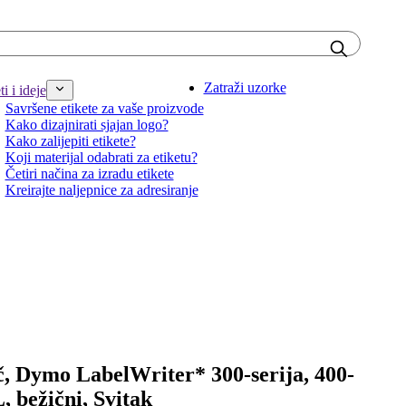
Zatraži uzorke
i i ideje
Savršene etikete za vaše proizvode
Kako dizajnirati sjajan logo?
Kako zalijepiti etikete?
Koji materijal odabrati za etiketu?
Četiri načina za izradu etikete
Kreirajte naljepnice za adresiranje
č, Dymo LabelWriter* 300-serija, 400-
L, bežični, Svitak