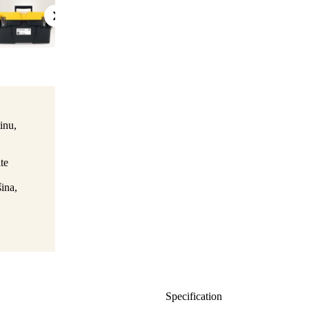
inu,
te
šina,
Specification