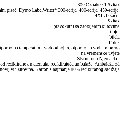
300 Oznake / 1 Svitak
alni pisač, Dymo LabelWriter* 300-serija, 400-serija, 450-serija,
4XL, bežični
Svitak
pravokutni sa zaobljenim kutovima
trajni
bijela
Folija
, otporno na temperaturu, vodoodbojno, otporno na vodu, otporno
na vremenske uvjete
Stvoreno u Njemačkoj
d recikliranog materijala, reciklirajuća ambalaža, Ambalaža od
novljivih sirovina, Karton s najmanje 80% recikliranog sadržaja