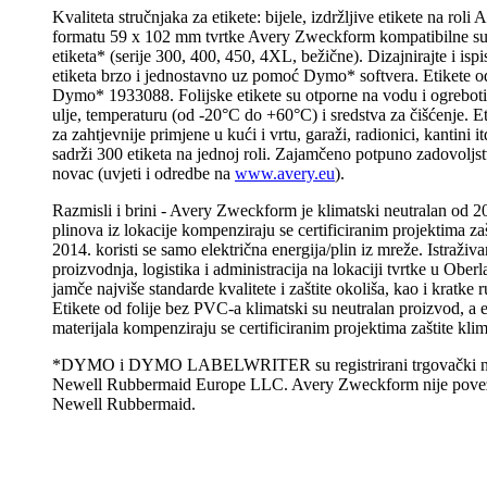
Kvaliteta stručnjaka za etikete: bijele, izdržljive etikete na rol
formatu 59 x 102 mm tvrtke Avery Zweckform kompatibilne s
etiketa* (serije 300, 400, 450, 4XL, bežične). Dizajnirajte i ispis
etiketa brzo i jednostavno uz pomoć Dymo* softvera. Etikete 
Dymo* 1933088. Folijske etikete su otporne na vodu i ogrebotin
ulje, temperaturu (od -20°C do +60°C) i sredstva za čišćenje. E
za zahtjevnije primjene u kući i vrtu, garaži, radionici, kantini i
sadrži 300 etiketa na jednoj roli. Zajamčeno potpuno zadovoljs
novac (uvjeti i odredbe na
www.avery.eu
).
Razmisli i brini - Avery Zweckform je klimatski neutralan od 20
plinova iz lokacije kompenziraju se certificiranim projektima za
2014. koristi se samo električna energija/plin iz mreže. Istraživa
proizvodnja, logistika i administracija na lokaciji tvrtke u Obe
jamče najviše standarde kvalitete i zaštite okoliša, kao i kratke 
Etikete od folije bez PVC-a klimatski su neutralan proizvod, a e
materijala kompenziraju se certificiranim projektima zaštite klim
*DYMO i DYMO LABELWRITER su registrirani trgovački naz
Newell Rubbermaid Europe LLC. Avery Zweckform nije povez
Newell Rubbermaid.