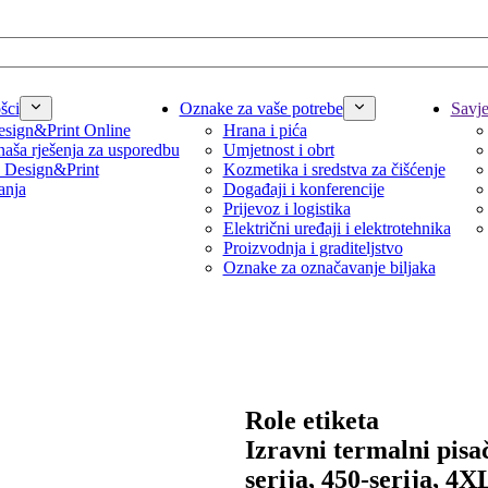
šci
Oznake za vaše potrebe
Savjet
sign&Print Online
Hrana i pića
naša rješenja za usporedbu
Umjetnost i obrt
 Design&Print
Kozmetika i sredstva za čišćenje
anja
Događaji i konferencije
Prijevoz i logistika
Električni uređaji i elektrotehnika
Proizvodnja i graditeljstvo
Oznake za označavanje biljaka
Role etiketa
Izravni termalni pisa
serija, 450-serija, 4X