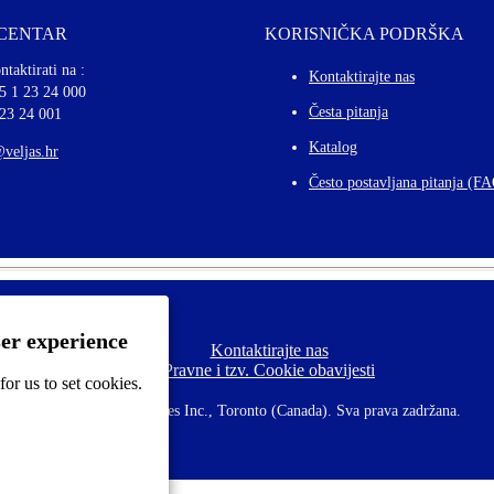
 CENTAR
KORISNIČKA PODRŠKA
ntaktirati na :
Kontaktirajte nas
5 1 23 24 000
Česta pitanja
 23 24 001
Katalog
@veljas.hr
Često postavljana pitanja (F
ser experience
Kontaktirajte nas
F
Pravne i tzv. Cookie obavijesti
o
or us to set cookies.
o
t
©
2026 CCL Industries Inc., Toronto (Canada). Sva prava zadržana.
e
r
m
e