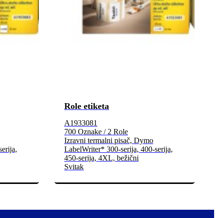
Role etiketa
A1933081
700 Oznake / 2 Role
Izravni termalni pisač, Dymo
erija,
LabelWriter* 300-serija, 400-serija,
450-serija, 4XL, bežični
Svitak