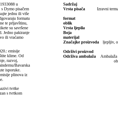
i A1933088 u
Sadržaj
u s Dymo pisačem
Vrsta pisača
Izravni term
ujte jednu ili više
odgovaraju formatu
format
e te prljavštinu,
oblik
tikete su savršene
Vrsta ljepila
td. Jedno pakiranje
Boja
tvo ili vraćamo
materijal
Značajke proizvoda
ljepljiv
20.: emisije
Održivi proizvod
štite klime. Od
Održiva ambalaža
Ambalaža o
nje, razvoj,
ob
rlaindernu/Bavarska
rute isporuke.
misije plinova iz
e.
ivi tvrtke
an s tvrtkom