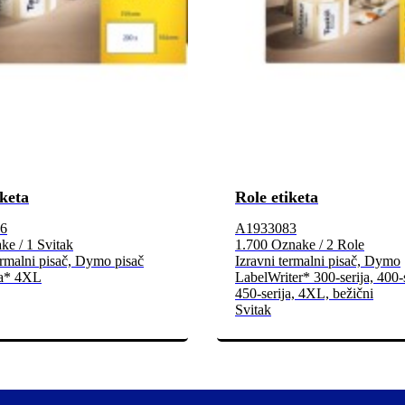
iketa
Role etiketa
6
A1933083
ke / 1 Svitak
1.700 Oznake / 2 Role
ermalni pisač, Dymo pisač
Izravni termalni pisač, Dymo
ca* 4XL
LabelWriter* 300-serija, 400-s
450-serija, 4XL, bežični
Svitak