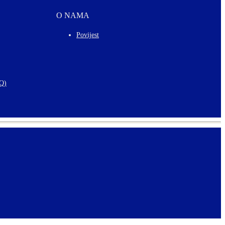
O NAMA
Povijest
AQ)