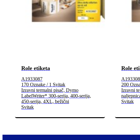
Role etiketa
Role et
A1933087
A193308
170 Oznake / 1 Svitak
200 Ozna
Izravni termalni pisač, Dymo
Izravni t
LabelWriter* 300-serija, 400-serija,
naljepni
450-serija, 4XL, bežični
Svitak
Svitak