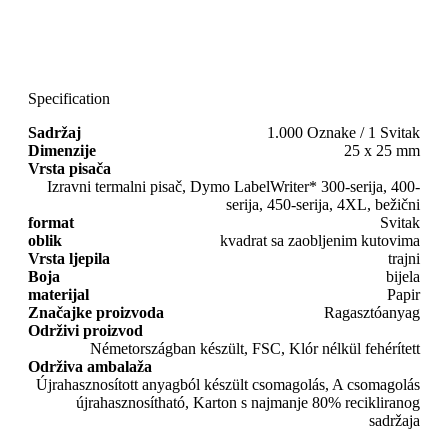
Specification
Sadržaj
1.000 Oznake / 1 Svitak
Dimenzije
25 x 25 mm
Vrsta pisača
Izravni termalni pisač, Dymo LabelWriter* 300-serija, 400-
serija, 450-serija, 4XL, bežični
format
Svitak
oblik
kvadrat sa zaobljenim kutovima
Vrsta ljepila
trajni
Boja
bijela
materijal
Papir
Značajke proizvoda
Ragasztóanyag
Održivi proizvod
Németországban készült, FSC, Klór nélkül fehérített
Održiva ambalaža
Újrahasznosított anyagból készült csomagolás, A csomagolás
újrahasznosítható, Karton s najmanje 80% recikliranog
sadržaja