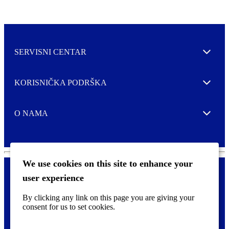
SERVISNI CENTAR
Expand
KORISNIČKA PODRŠKA
Expand
O NAMA
Expand
We use cookies on this site to enhance your
user experience
Kontaktirajte nas
F
By clicking any link on this page you are giving your
Pravne i tzv. Cookie obavijesti
o
consent for us to set cookies.
o
t
©
2026 CCL Industries Inc., Toronto (Canada). Sva prava zadržana.
e