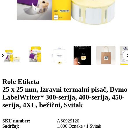
o
n
b
u
i
l
e
Role Etiketa
25 x 25 mm, Izravni termalni pisač, Dymo
LabelWriter* 300-serija, 400-serija, 450-
serija, 4XL, bežični, Svitak
SKU number
AS0929120
Sadržaj
1.000 Oznake / 1 Svitak